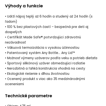
Výhody a funkcie
• Udrží nápoj teplý až 6 hodín a studený až 24 hodín (s
ľadom)
• 100 % bez plastových častí – bezpečná pre deti aj
dospelých
• Certifikát Made Safe® potvrdzujúci zdravotnú
nezávadnosť
• Vákuová termoizolácia s vysokou účinnosťou
• Patentovaný systém Any Bottle… Any Lid™
• Možnosť výmeny uzáverov podľa veku a potrieb dieťaťa
• Športový silikónový uzáver obmedzujúci rozliatie
• Nerozbitná a ľahká konštrukcia vhodná na cesty
• Ekologické riešenie s dlhou životnosťou
• Ocenený produkt s viac ako 35 medzinárodnými
oceneniami
Technické parametre