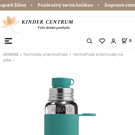
rk Žilina • Pozáručný servis kočíkov • Doprava zdarma 
0
KŔMENIE
Termosky a termofľaše
Termofľaše a termosky na
pitie