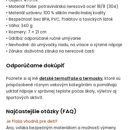
• Objem: 475 ml
• Materiál fľaše: potravinárska nerezová oceľ 18/8 (304)
• Materiál uzáveru: 100 % silikón medicínskej kvality
• Bezpečnosť: bez BPA, PVC, ftalátov a toxických látok
• Váha: 340 g
• Rozmery: 7 × 21 cm
• Údržba: odporúčané ručné umývanie
• Nevhodné: do umývačky riadu, na vriace a sýtené nápoje
• Záruka: doživotná záruka na nerezové časti
Odporúčame dokúpiť
Pozriete si aj iné
detské termofľaše a termosky
, ktoré sú
prispôsobené rôznym vekovým kategóriám a pomáhajú
udržať nápoje v správnej teplote počas školy, výletov aj
športových aktivít.
Najčastejšie otázky (FAQ)
Je fľaša vhodná pre deti?
Áno, vďaka bezpečným materiálom a možnosti výmeny