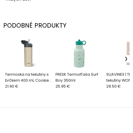
PODOBNÉ PRODUKTY
Termoska na tekutiny s
FRESK Termofľaša Surf
SUAVINEX | T
brčkem 400 ml, Cookie
Boy 350ml
tekutiny WON
beige
21.90 €
25.95 €
RUŽOVÁ
29.50 €