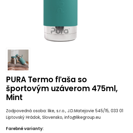
PURA Termo fľaša so
športovým uzáverom 475ml,
Mint
Zodpovedná osoba: like, s.r.o., J.D.Matejovie 545/15, 033 01
Liptovský Hrádok, Slovensko, info@likegroup.eu
Farebné varianty
: