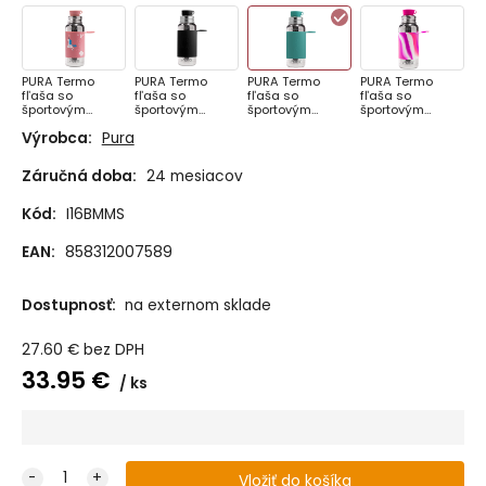
PURA Termo
PURA Termo
PURA Termo
PURA Termo
fľaša so
fľaša so
fľaša so
fľaša so
športovým
športovým
športovým
športovým
uzáverom 475ml,
uzáverom 475ml,
uzáverom 475ml,
uzáverom 475ml,
Výrobca:
Pura
Unicorn
Black
Mint
Ružovo-biela
Záručná doba:
24 mesiacov
Kód:
I16BMMS
EAN:
858312007589
Dostupnosť:
na externom sklade
27.60
€
bez DPH
33.95
€
ks