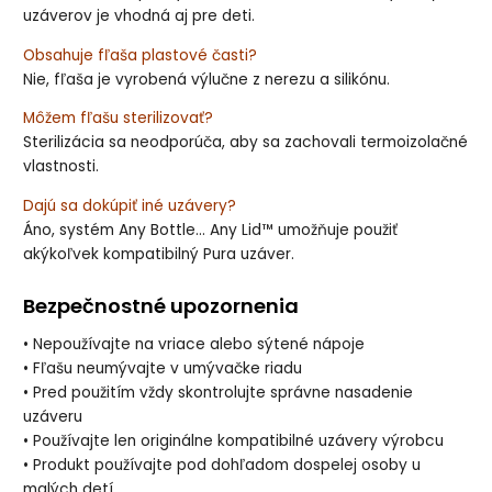
uzáverov je vhodná aj pre deti.
Obsahuje fľaša plastové časti?
Nie, fľaša je vyrobená výlučne z nerezu a silikónu.
Môžem fľašu sterilizovať?
Sterilizácia sa neodporúča, aby sa zachovali termoizolačné
vlastnosti.
Dajú sa dokúpiť iné uzávery?
Áno, systém Any Bottle… Any Lid™ umožňuje použiť
akýkoľvek kompatibilný Pura uzáver.
Bezpečnostné upozornenia
• Nepoužívajte na vriace alebo sýtené nápoje
• Fľašu neumývajte v umývačke riadu
• Pred použitím vždy skontrolujte správne nasadenie
uzáveru
• Používajte len originálne kompatibilné uzávery výrobcu
• Produkt používajte pod dohľadom dospelej osoby u
malých detí