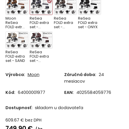
Moon
ReSea
ReSea
ReSea
ReSea
FOLD extra
FOLD extra
FOLD extra
FOLD extra
set -
set -
set - ONYX
set -
GRAPHITE
GREIGE
COGNAC
ReSea
ReSea
FOLD extra
FOLD extra
set - SAND
set -
TONKA
Výrobca:
Moon
Záručná doba:
24
mesiacov
Kód:
64000001977
EAN:
4025584059776
Dostupnosť:
skladom u dodavateľa
609.67
€
bez DPH
749.90
€
ks