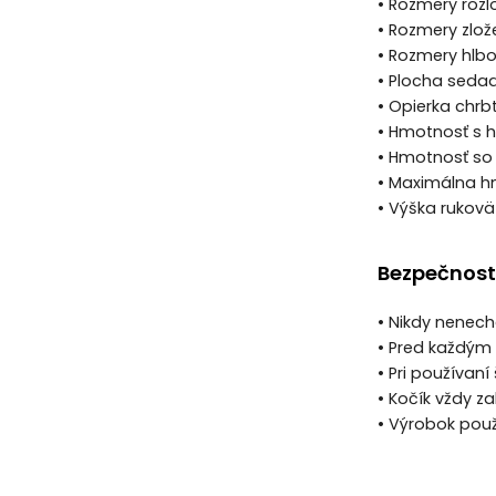
• Rozmery rozl
• Rozmery zlož
• Rozmery hlbok
• Plocha sedad
• Opierka chrb
• Hmotnosť s h
• Hmotnosť so 
• Maximálna hm
• Výška rukovät
Bezpečnost
• Nikdy nenech
• Pred každým 
• Pri používan
• Kočík vždy z
• Výrobok pou