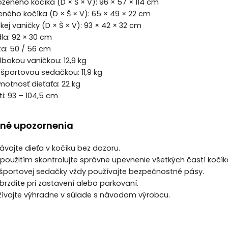
oženého kočíka (D × Š × V): 96 × 57 × 114 cm
eného kočíka (D × Š × V): 65 × 49 × 22 cm
ej vaničky (D × Š × V): 93 × 42 × 32 cm
la: 92 × 30 cm
ta: 50 / 56 cm
lbokou vaničkou: 12,9 kg
športovou sedačkou: 11,9 kg
otnosť dieťaťa: 22 kg
i: 93 – 104,5 cm
né upozornenia
ávajte dieťa v kočíku bez dozoru.
použitím skontrolujte správne upevnenie všetkých častí kočík
í športovej sedačky vždy používajte bezpečnostné pásy.
abrzdite pri zastavení alebo parkovaní.
žívajte výhradne v súlade s návodom výrobcu.