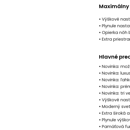
Maximálny k
• Výškové nast
• Plynule nast
• Opierka nôh 
• Extra priestr
Hlavné pre
• Novinka: mož
• Novinka: luxu
• Novinka: ľah
• Novinka: pré
• Novinka: tri
• Výškové nas
• Moderný svetl
• Extra široká
• Plynule výšk
• Pamäťová fu