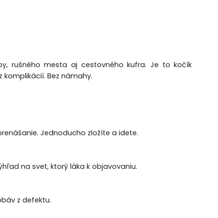
y, rušného mesta aj cestovného kufra. Je to kočík
ez komplikácií. Bez námahy.
 prenášanie. Jednoducho zložíte a idete.
hľad na svet, ktorý láka k objavovaniu.
obáv z defektu.