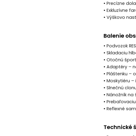
• Precízne dol
• Exkluzívne f
• Výškovo nast
Balenie ob
• Podvozok RES
• Skladaciu h
• Otočnú špor
• Adaptéry – 
• Pláštenku –
• Moskytiéru – 
• Slnečnú clon
• Nánožník na 
• Prebaľovaciu
• Reflexné sa
Technické š