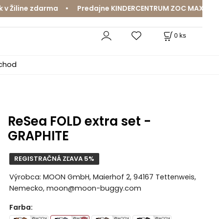
iline zdarma • Predajne KINDERCENTRUM ZOC MAX a MamaJa
0
ks
bchod
ReSea FOLD extra set -
GRAPHITE
REGISTRAČNÁ ZĽAVA 5%
Výrobca: MOON GmbH, Maierhof 2, 94167 Tettenweis,
Nemecko, moon@moon-buggy.com
Farba
: