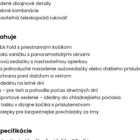
adené dizajnové detaily
arebné kombinácie
aviteľná teleskopická rukoväť
sahuje
EA Fold s priestranným košíkom
lbokú vaničku s panoramatickými oknami
tovú sedačku s nastaviteľnou opierkou
na jednoduché nasadenie autosedačky alebo ďalšieho prísluš
 ochrana pred dažďom a vetrom
ideálnu na letné dni
u – pre tieň a pohodlie počas slnečných dní
športové sedenie – ideálny do chladnejšieho počasia
 tašku v dizajne kočíka s príslušenstvom
molepky pre bezpečnejšie prechádzky za tmy
pecifikácie