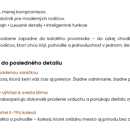
y, menej kompromisov.
oločník pre moderných rodičov.
ajn • Luxusné detaily • Inteligentné funkcie
irodzene zapadne do každého prostredia – do úzkej chodb
rodičov, ktorí chcú štýl, pohodlie a jednoduchosť v jednom. B
 do posledného detailu
asadenou vaničkou
cia, ktorá šetrí váš čas aj priestor. Žiadne odnímanie, žiadne
 výhľad & svieža klíma
 zabezpečujú dokonalé prúdenie vzduchu a ponúkajú dieťaťu vý
teľné E-TPU kolesá
bilita a pohodlie – kolesá, ktoré zvládnu mesto aj prírodu bez 