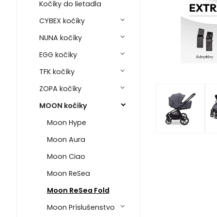
Kočíky do lietadla
CYBEX kočíky
NUNA kočíky
EGG kočíky
TFK kočíky
ZOPA kočíky
MOON kočíky
Moon Hype
Moon Aura
Moon Ciao
Moon ReSea
Moon ReSea Fold
Moon Príslušenstvo