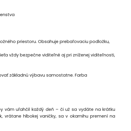
šenstva
ložného priestoru. Obsahuje prebaľovaciu podložku,
 vždy bezpečne viditeľné aj pri zníženej viditeľnosti,
povať základnú výbavu samostatne. Farba
 aby vám uľahčil každý deň – či už sa vydáte na krátku
k, vrátane hlbokej vaničky, sa v okamihu premení na