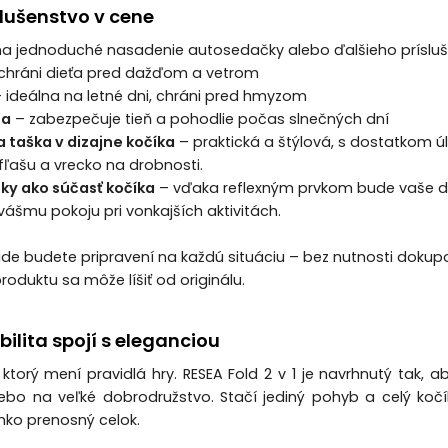
lušenstvo v cene
a jednoduché nasadenie autosedačky alebo ďalšieho príslu
chráni dieťa pred dažďom a vetrom
 ideálna na letné dni, chráni pred hmyzom
na
– zabezpečuje tieň a pohodlie počas slnečných dní
 taška v dizajne kočíka
– praktická a štýlová, s dostatkom ú
ľašu a vrecko na drobnosti.
ky ako súčasť kočíka
– vďaka reflexným prvkom bude vaše dieťa
 vášmu pokoju pri vonkajších aktivitách.
ade budete pripravení na každú situáciu – bez nutnosti doku
oduktu sa môže líšiť od originálu.
bilita spojí s eleganciou
 ktorý mení pravidlá hry. RESEA Fold 2 v 1 je navrhnutý tak,
ebo na veľké dobrodružstvo. Stačí jediný pohyb a celý kočí
hko prenosný celok.