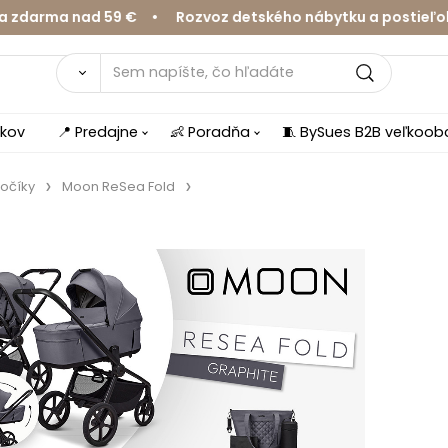
ma nad 59 € • Rozvoz detského nábytku a postieľok v Ž
íkov
📍 Predajne
👶 Poradňa
🧵 BySues B2B veľkoo
očíky
Moon ReSea Fold