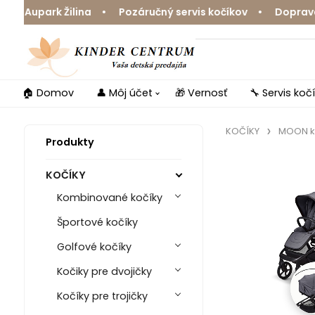
upark Žilina • Pozáručný servis kočíkov • Doprava zdar
🏠 Domov
👤 Môj účet
🎁 Vernosť
🔧 Servis koč
KOČÍKY
MOON k
Produkty
KOČÍKY
Kombinované kočíky
Športové kočíky
Golfové kočíky
Kočiky pre dvojičky
Kočíky pre trojičky