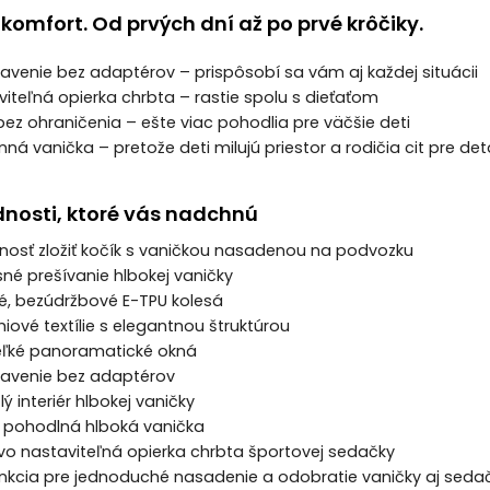
omfort. Od prvých dní až po prvé krôčiky.
avenie bez adaptérov – prispôsobí sa vám aj každej situácii
aviteľná opierka chrbta – rastie spolu s dieťaťom
bez ohraničenia – ešte viac pohodlia pre väčšie deti
anná vanička – pretože deti milujú priestor a rodičia cit pre deta
dnosti, ktoré vás nadchnú
nosť zložiť kočík s vaničkou nasadenou na podvozku
sné prešívanie hlbokej vaničky
ké, bezúdržbové E-TPU kolesá
miové textílie s elegantnou štruktúrou
 veľké panoramatické okná
tavenie bez adaptérov
ý interiér hlbokej vaničky
 a pohodlná hlboká vanička
ovo nastaviteľná opierka chrbta športovej sedačky
nkcia pre jednoduché nasadenie a odobratie vaničky aj seda