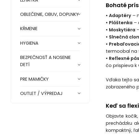
Bohaté prís
OBLEČENIE, OBUV, DOPLNKY
•
Adaptéry
– n
•
Pláštenka
– 
KŔMENIE
•
Moskytiéra
–
•
Slnečná clo
HYGIENA
•
Prebaľovacia
termoobal na f
BEZPEČNOSŤ A NOSENIE
•
Reflexné pás
DETÍ
čo prispieva k
PRE MAMIČKY
Vďaka tejto s
zobrazeného pr
OUTLET / VÝPREDAJ
Keď sa flexi
Objavte kočík,
prechádzku al
kompaktný, ľa