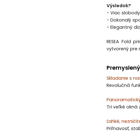
Výsledok?
- Viac slobod
- Dokonalý sp
- Elegantný diz
RESEA Fold pr
vytvorený pre 
Premyslený
Skladanie s n
Revolučná funk
Panoramatický
Tri veľké okná
Ľahké, nezniči
Priľnavosť, sta