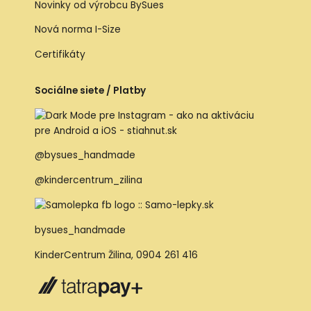
Novinky od výrobcu BySues
Nová norma I-Size
Certifikáty
Sociálne siete / Platby
@bysues_handmade
@kindercentrum_zilina
bysues_handmade
KinderCentrum Žilina
,
0904 261 416