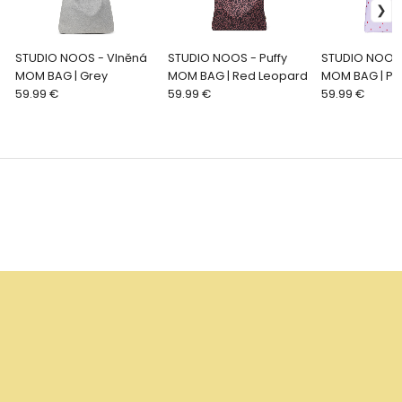
STUDIO NOOS - Vlněná
STUDIO NOOS - Puffy
STUDIO NOOS 
MOM BAG | Grey
MOM BAG | Red Leopard
MOM BAG | Pu
59.99 €
59.99 €
Hearts
59.99 €