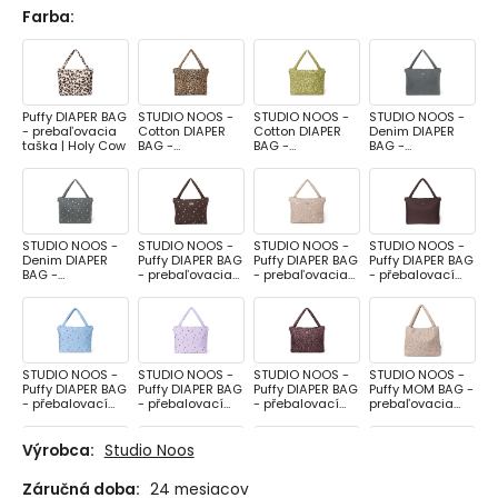
Farba
:
Puffy DIAPER BAG
STUDIO NOOS -
STUDIO NOOS -
STUDIO NOOS -
- prebaľovacia
Cotton DIAPER
Cotton DIAPER
Denim DIAPER
taška | Holy Cow
BAG -
BAG -
BAG -
prebaľovacia
prebaľovacia
prebalovacia
taška | Brown
taška | Green
taška | Grey
Leopard
Leopard
STUDIO NOOS -
STUDIO NOOS -
STUDIO NOOS -
STUDIO NOOS -
Denim DIAPER
Puffy DIAPER BAG
Puffy DIAPER BAG
Puffy DIAPER BAG
BAG -
- prebaľovacia
- prebaľovacia
- přebalovací
přebalovací
taška | Brown
taška | Cream
taška | Brown
taška | Grey
Hearts
Leopard
Hearts
STUDIO NOOS -
STUDIO NOOS -
STUDIO NOOS -
STUDIO NOOS -
Puffy DIAPER BAG
Puffy DIAPER BAG
Puffy DIAPER BAG
Puffy MOM BAG -
- přebalovací
- přebalovací
- přebalovací
prebaľovacia
taška | Light Blue
taška | Purple
taška | Red
taška | Cream
Hearts
Hearts
Leopard
Leopard
Výrobca:
Studio Noos
Záručná doba:
24 mesiacov