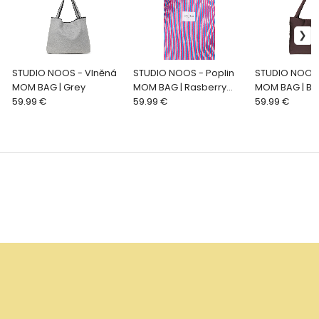
STUDIO NOOS - Vlněná
STUDIO NOOS - Poplin
STUDIO NOOS 
MOM BAG | Grey
MOM BAG | Rasberry
MOM BAG | B
59.99 €
Striped
59.99 €
59.99 €