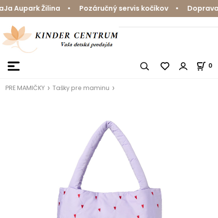
Aupark Žilina • Pozáručný servis kočíkov • Doprava zda
0
PRE MAMIČKY
Tašky pre maminu