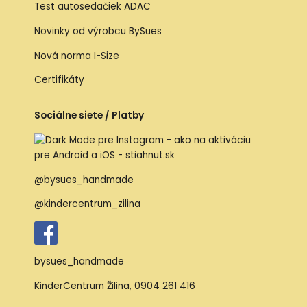
Test autosedačiek ADAC
Novinky od výrobcu BySues
Nová norma I-Size
Certifikáty
Sociálne siete / Platby
@bysues_handmade
@kindercentrum_zilina
bysues_handmade
KinderCentrum Žilina
,
0904 261 416