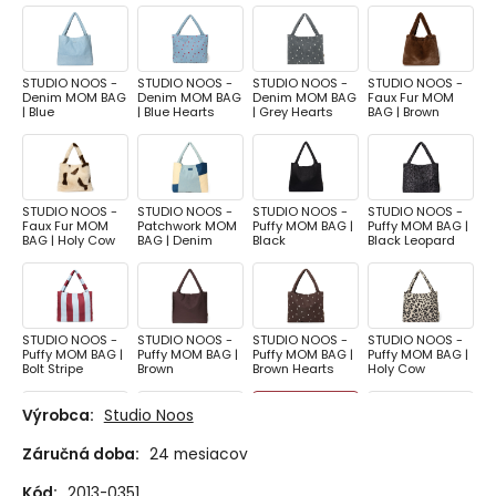
STUDIO NOOS -
STUDIO NOOS -
STUDIO NOOS -
STUDIO NOOS -
Denim MOM BAG
Denim MOM BAG
Denim MOM BAG
Faux Fur MOM
| Blue
| Blue Hearts
| Grey Hearts
BAG | Brown
STUDIO NOOS -
STUDIO NOOS -
STUDIO NOOS -
STUDIO NOOS -
Faux Fur MOM
Patchwork MOM
Puffy MOM BAG |
Puffy MOM BAG |
BAG | Holy Cow
BAG | Denim
Black
Black Leopard
STUDIO NOOS -
STUDIO NOOS -
STUDIO NOOS -
STUDIO NOOS -
Puffy MOM BAG |
Puffy MOM BAG |
Puffy MOM BAG |
Puffy MOM BAG |
Bolt Stripe
Brown
Brown Hearts
Holy Cow
Výrobca:
Studio Noos
Záručná doba:
24 mesiacov
STUDIO NOOS -
STUDIO NOOS -
STUDIO NOOS -
STUDIO NOOS -
Puffy MOM BAG |
Puffy MOM BAG |
Puffy MOM BAG |
Puffy MOM BAG |
Kód:
2013-0351