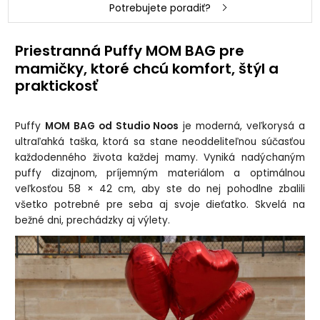
Potrebujete poradiť?
Priestranná Puffy MOM BAG pre
mamičky, ktoré chcú komfort, štýl a
praktickosť
Puffy
MOM BAG od Studio Noos
je moderná, veľkorysá a
ultraľahká taška, ktorá sa stane neoddeliteľnou súčasťou
každodenného života každej mamy. Vyniká nadýchaným
puffy dizajnom, príjemným materiálom a optimálnou
veľkosťou 58 × 42 cm, aby ste do nej pohodlne zbalili
všetko potrebné pre seba aj svoje dieťatko. Skvelá na
bežné dni, prechádzky aj výlety.