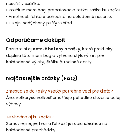
nesušiť v sušičke.
• Použitie: mom bag, prebaľovacia taška, taška ku kočíku.
• Hmotnosť: ľahká a pohodlná na celodenné nosenie.
• Dizajn: nadýchaný puffy vzhľad.
Odporúčame dokúpiť
Pozriete si aj
detské batohy a tašky
, ktoré prakticky
doplnia túto mom bag a vytvoria štýlový set pre
každodenné výlety, škôlku či rodinné cesty.
Najčastejšie otázky (FAQ)
Zmestia sa do tašky všetky potrebné veci pre dieťa?
Áno, veľkorysá veľkosť umožňuje pohodlné uloženie celej
výbavy.
Je vhodná aj ku kočíku?
Samozrejme, jej tvar a ľahkosť ju robia ideálnou na
každodenné prechádzky.