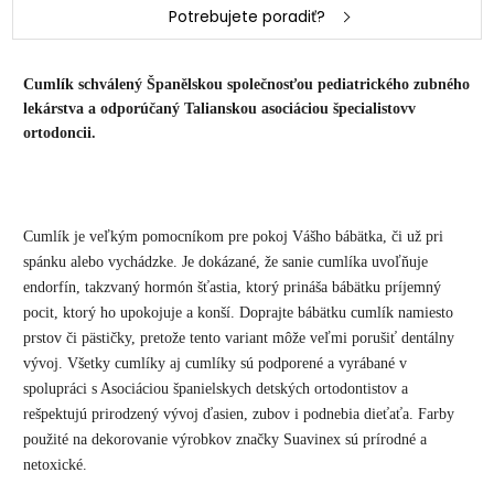
Potrebujete poradiť?
Cumlík schválený Španělskou společnosťou pediatrického zubného
lekárstva a odporúčaný Talianskou asociáciou špecialistovv
ortodoncii.
Cumlík je veľkým pomocníkom pre pokoj Vášho bábätka, či už pri
spánku alebo vychádzke. Je dokázané, že sanie cumlíka uvoľňuje
endorfín, takzvaný hormón šťastia, ktorý prináša bábätku príjemný
pocit, ktorý ho upokojuje a konší. Doprajte bábätku cumlík namiesto
prstov či pästičky, pretože tento variant môže veľmi porušiť dentálny
vývoj. Všetky cumlíky aj cumlíky sú podporené a vyrábané v
spolupráci s Asociáciou španielskych detských ortodontistov a
rešpektujú prirodzený vývoj ďasien, zubov i podnebia dieťaťa. Farby
použité na dekorovanie výrobkov značky Suavinex sú prírodné a
netoxické.