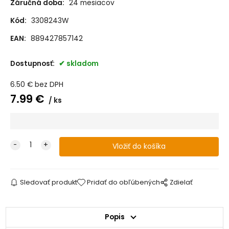
Záručná doba:
24 mesiacov
Kód:
3308243W
EAN:
889427857142
Dostupnosť:
skladom
6.50
€
bez DPH
7.99
€
ks
Sledovať produkt
Pridať do obľúbených
Zdielať
Popis