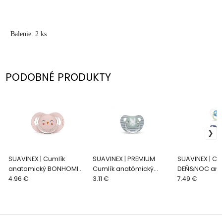
Balenie: 2 ks
PODOBNÉ PRODUKTY
SUAVINEX | Cumlík
SUAVINEX | PREMIUM
SUAVINEX | Cu
anatomický BONHOMIA
Cumlík anatómický
DEŇ&NOC ana
6/18 m SOVIČKA -
4.96 €
HYGGE 6-18 m PRÚŽKY -
3.11 €
silikón 6-18m
7.49 €
ružová
ZELENÁ
veľryba