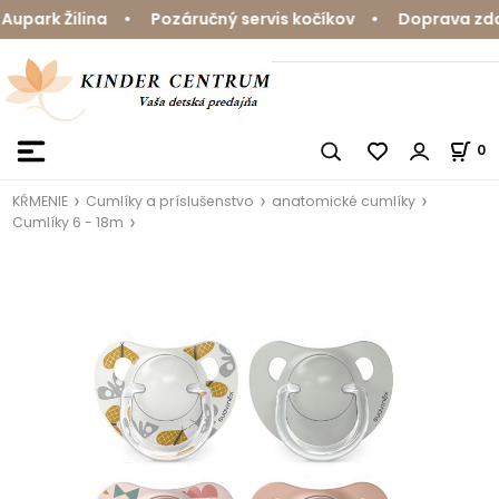
park Žilina • Pozáručný servis kočíkov • Doprava zdar
0
KŔMENIE
Cumlíky a príslušenstvo
anatomické cumlíky
Cumlíky 6 - 18m