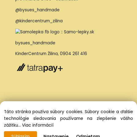
@bysues_handmade
@kindercentrum_zilina
bysues_handmade
KinderCentrum Žilina
,
0904 261 416
Táto stránka používa súbory cookies. Súbory cookie a ďalšie
technológie sledovania používame na zlepšenie vášho
zážitku...
Viac informácií
Súhlasím
Nastavenie
Odmietam