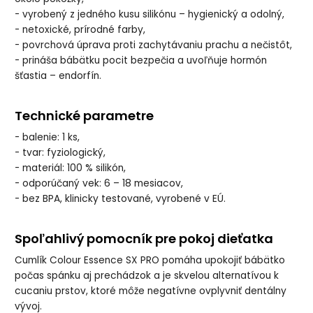
- vyrobený z jedného kusu silikónu – hygienický a odolný,
- netoxické, prírodné farby,
- povrchová úprava proti zachytávaniu prachu a nečistôt,
- prináša bábätku pocit bezpečia a uvoľňuje hormón
šťastia – endorfín.
Technické parametre
- balenie: 1 ks,
- tvar: fyziologický,
- materiál: 100 % silikón,
- odporúčaný vek: 6 – 18 mesiacov,
- bez BPA, klinicky testované, vyrobené v EÚ.
Spoľahlivý pomocník pre pokoj dieťatka
Cumlík Colour Essence SX PRO pomáha upokojiť bábätko
počas spánku aj prechádzok a je skvelou alternatívou k
cucaniu prstov, ktoré môže negatívne ovplyvniť dentálny
vývoj.