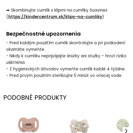
➡ Skombinujte cumlík s klipmi na cumlíky Suavinex
(
https://kindercentrum.sk/klipy-na-cumliky
)
Bezpečnostné upozornenia
- Pred každým použitím cumlík skontrolujte a pri poškodení
okamžite vymeňte.
- Nikdy k cumlíku nepripájajte šnúrky ani stužky – hrozí riziko
uškrtenia.
- Z hygienických dôvodov vymeňte cumlík každé 4 týždne.
- Pred prvým použitím sterilizujte 5 minút vo vriacej vode.
PODOBNÉ PRODUKTY