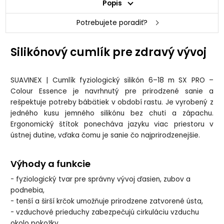
Popis
Potrebujete poradiť?
Silikónový cumlík pre zdravý vývoj
SUAVINEX | Cumlík fyziologický silikón 6–18 m SX PRO –
Colour Essence je navrhnutý pre prirodzené sanie a
rešpektuje potreby bábätiek v období rastu. Je vyrobený z
jedného kusu jemného silikónu bez chuti a zápachu.
Ergonomický štítok ponecháva jazyku viac priestoru v
ústnej dutine, vďaka čomu je sanie čo najprirodzenejšie.
Výhody a funkcie
- fyziologický tvar pre správny vývoj ďasien, zubov a
podnebia,
- tenší a širší krčok umožňuje prirodzene zatvorené ústa,
- vzduchové prieduchy zabezpečujú cirkuláciu vzduchu
okolo pokožky,