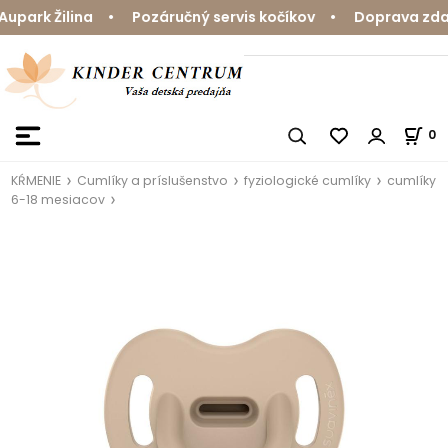
park Žilina • Pozáručný servis kočíkov • Doprava zdarm
0
KŔMENIE
Cumlíky a príslušenstvo
fyziologické cumlíky
cumlíky
6-18 mesiacov