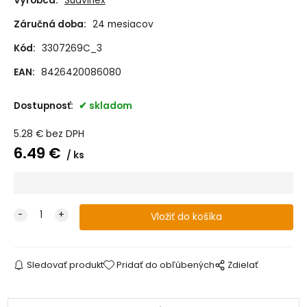
Výrobca:
Suavinex
Záručná doba:
24 mesiacov
Kód:
3307269C_3
EAN:
8426420086080
Dostupnosť:
skladom
5.28
€
bez DPH
6.49
€
ks
Sledovať produkt
Pridať do obľúbených
Zdielať