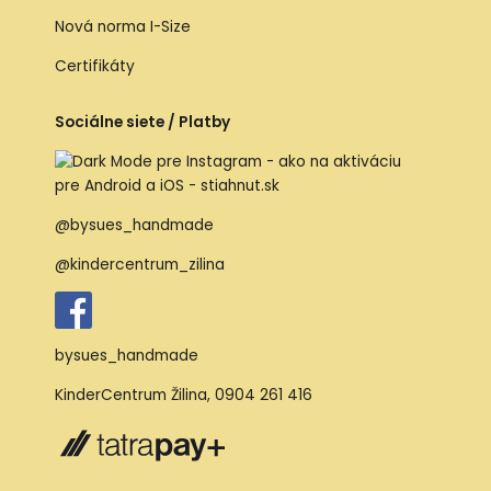
Nová norma I-Size
Certifikáty
Sociálne siete / Platby
@bysues_handmade
@kindercentrum_zilina
bysues_handmade
KinderCentrum Žilina
,
0904 261 416