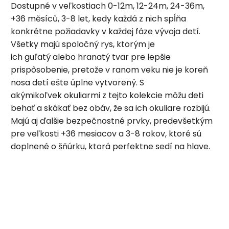
Dostupné v veľkostiach 0-12m, 12-24m, 24-36m,
+36 měsíců, 3-8 let
, kedy každá z nich spĺňa
konkrétne požiadavky v každej fáze vývoja detí.
Všetky majú spoločný rys, ktorým je
ich guľatý alebo hranatý tvar pre lepšie
prispôsobenie, pretože v ranom veku nie je koreň
nosa detí ešte úplne vytvorený. S
akýmikoľvek okuliarmi z tejto kolekcie môžu deti
behať a skákať bez obáv, že sa ich okuliare rozbijú.
Majú aj ďalšie bezpečnostné prvky, predevšetkým
pre veľkosti +36 mesiacov a 3-8 rokov, ktoré sú
doplnené o šňúrku, ktorá perfektne sedí na hlave.