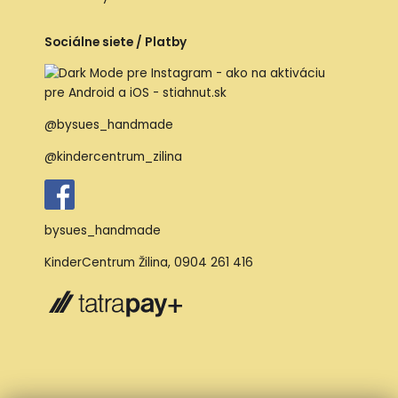
Sociálne siete / Platby
@bysues_handmade
@kindercentrum_zilina
bysues_handmade
KinderCentrum Žilina
,
0904 261 416