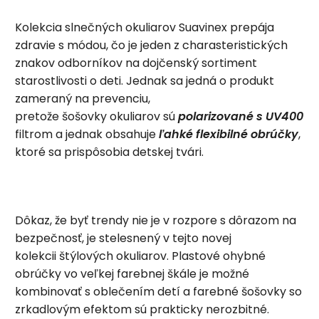
Kolekcia slnečných okuliarov Suavinex prepája
zdravie s módou, čo je jeden z charasteristických
znakov odborníkov na dojčenský sortiment
starostlivosti o deti. Jednak sa jedná o produkt
zameraný na prevenciu,
pretože šošovky okuliarov sú
polarizované s UV400
filtrom a jednak obsahuje
ľahké flexibilné obrúčky
,
ktoré sa prispôsobia detskej tvári.
Dôkaz, že byť trendy nie je v rozpore s dôrazom na
bezpečnosť, je stelesnený v tejto novej
kolekcii štýlových okuliarov. Plastové ohybné
obrúčky vo veľkej farebnej škále je možné
kombinovať s oblečením detí a farebné šošovky so
zrkadlovým efektom sú prakticky nerozbitné.