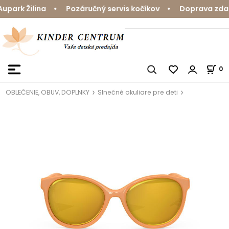
ark Žilina • Pozáručný servis kočíkov • Doprava zdarm
0
OBLEČENIE, OBUV, DOPLNKY
Slnečné okuliare pre deti