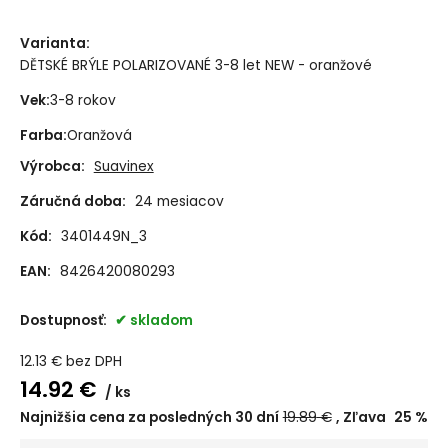
Varianta
:
DĚTSKÉ BRÝLE POLARIZOVANÉ 3-8 let NEW - oranžové
Vek
:
3-8 rokov
Farba
:
Oranžová
Výrobca:
Suavinex
Záručná doba:
24 mesiacov
Kód:
3401449N_3
EAN:
8426420080293
Dostupnosť:
skladom
12.13
€
bez DPH
14.92
€
ks
Najnižšia cena za posledných 30 dní
19.89
€
Zľava
25
%