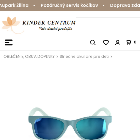
park Žilina • Pozáručný servis kočíkov • Doprava zdarm
0
OBLEČENIE, OBUV, DOPLNKY
Slnečné okuliare pre deti