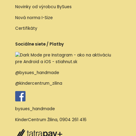
Novinky od výrobcu BySues
Nová norma I-Size
Certifikáty
Sociálne siete / Platby
@bysues_handmade
@kindercentrum_zilina
bysues_handmade
KinderCentrum Žilina
,
0904 261 416