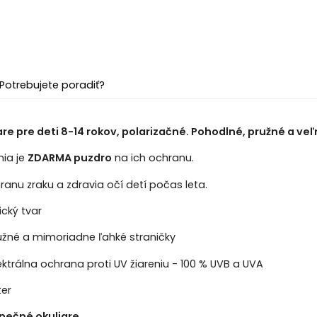
Potrebujete poradiť?
re pre deti 8-14 rokov, polarizačné. Pohodlné, pružné a veľ
nia je
ZDARMA puzdro
na ich ochranu.
ranu zraku a zdravia očí detí počas leta.
cký tvar
užné a mimoriadne ľahké straničky
ktrálna ochrana proti UV žiareniu - 100 % UVB a UVA
ter
lnečné okuliare