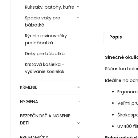
Ruksaky, batohy, kufre
Spacie vaky pre
bábätká
Rýchlozavinovačky
Popis
pre bábätká
Deky pre bábätká
Slnečné okulia
Krstová košielka -
Súčasťou bale
vyšívanie košielok
Ideálne na och
KŔMENIE
Ergonomi
HYGIENA
Veľmi pr
Širokospe
BEZPEČNOSŤ A NOSENIE
DETÍ
UV400 fil
PRE MAMIČKY
Polarizačné s