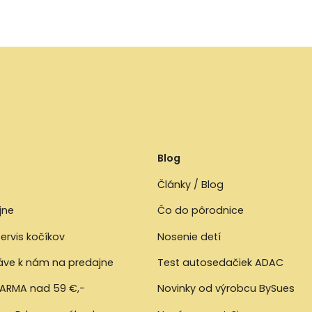
Blog
Články / Blog
jne
Čo do pôrodnice
ervis kočíkov
Nosenie detí
ráve k nám na predajne
Test autosedačiek ADAC
ARMA nad 59 €,-
Novinky od výrobcu BySues