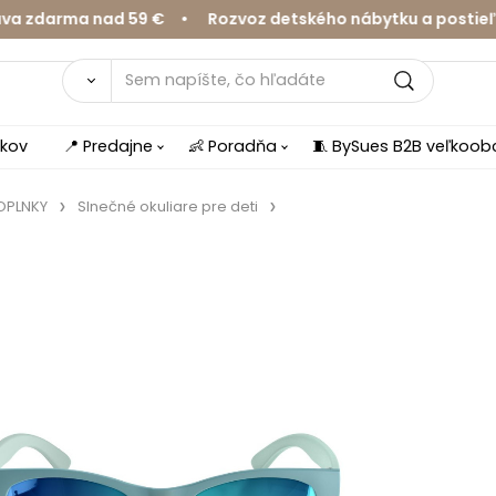
darma nad 59 € • Rozvoz detského nábytku a postieľok v
íkov
📍 Predajne
👶 Poradňa
🧵 BySues B2B veľkoo
DOPLNKY
Slnečné okuliare pre deti