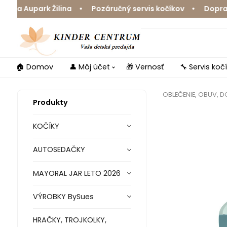
a Aupark Žilina • Pozáručný servis kočíkov • Doprava z
🏠 Domov
👤 Môj účet
🎁 Vernosť
🔧 Servis koč
OBLEČENIE, OBUV, 
Produkty
KOČÍKY
AUTOSEDAČKY
MAYORAL JAR LETO 2026
VÝROBKY BySues
HRAČKY, TROJKOLKY,