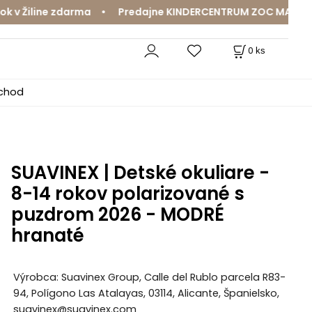
 Žiline zdarma • Predajne KINDERCENTRUM ZOC MAX a Mama
0
ks
bchod
SUAVINEX | Detské okuliare -
8-14 rokov polarizované s
puzdrom 2026 - MODRÉ
hranaté
Výrobca: Suavinex Group, Calle del Rublo parcela R83-
94, Polígono Las Atalayas, 03114, Alicante, Španielsko,
suavinex@suavinex.com