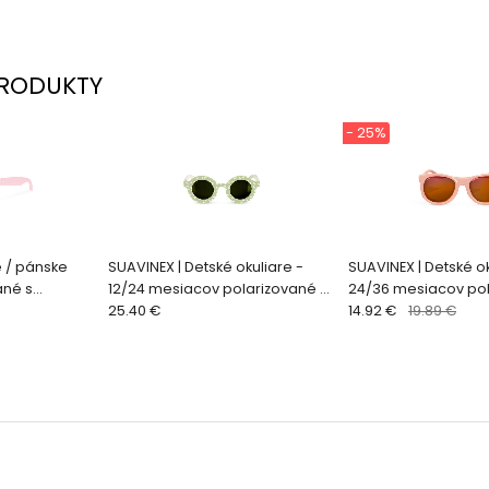
RODUKTY
- 25%
 / pánske
SUAVINEX | Detské okuliare -
SUAVINEX | Detské ok
ané s
12/24 mesiacov polarizované s
24/36 mesiacov po
 - RUŽOVÉ
puzdrom 2026 - zelené prskané
25.40 €
NEW - ružové
14.92 €
19.89 €