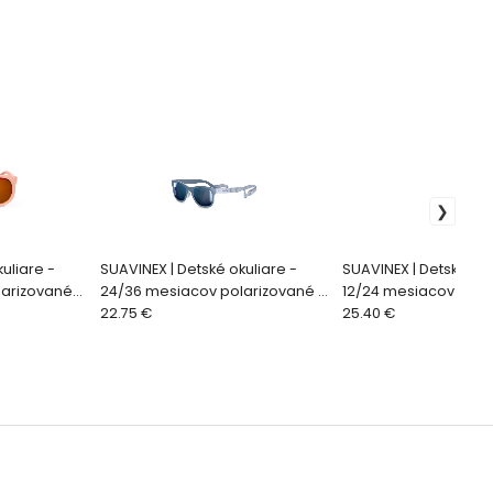
uliare -
SUAVINEX | Detské okuliare -
SUAVINEX | Detské oku
larizované
24/36 mesiacov polarizované s
12/24 mesiacov pola
puzdrom 2024 - modré
22.75 €
puzdrom 2026 - mod
25.40 €