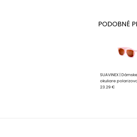
PODOBNÉ P
SUAVINEX | Dámske
okuliare polarizov
puzdrom NEW 2025
23.29 €
hranaté