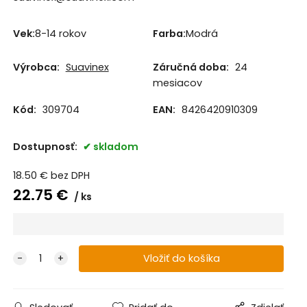
Vek
:
8-14 rokov
Farba
:
Modrá
Výrobca:
Suavinex
Záručná doba:
24
mesiacov
Kód:
309704
EAN:
8426420910309
Dostupnosť:
skladom
18.50
€
bez DPH
22.75
€
ks