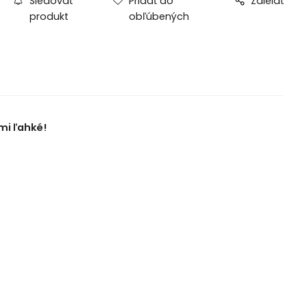
Sledovať
Pridať do
Zdielať
produkt
obľúbených
mi ľahké!