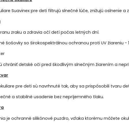
liare Suavinex pre deti filtrujú slnečné lúče, znižujú oslnenie a
a
ranu zraku a zdravia očí detí počas letných dní.
né šošovky so širokospektrálnou ochranou proti UV žiareniu -
ter
 chrániť detské oči pred škodlivým slnečným žiarením a nep
tvar
kuliare pre deti sú navrhnuté tak, aby sa prispôsobili tvaru det
ečné a stabilné usadenie bez nepríjemného tlaku.
ra
nia je ochranné silikónové puzdro, vďaka ktorému môžete oku