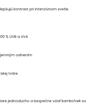
 zlepšujú kontrast pri intenzívnom svetle.
 100 % UVB a UVA
ríjemným oslnením
skej tváre.
liare jednoducho a bezpečne vziať kamkoľvek so