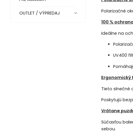
Polarizačné oku
OUTLET / VÝPREDAJ
100 % ochran
Ideálne na och
Polarizač
UV400 fil
Pomáhajú
Ergonomický 
Tieto slnečné o
Poskytujú bezp
Vrátane puzd
Súčasťou bale
sebou.