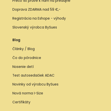
Prečo ísť práve k nám na predajne
Doprava ZDARMA nad 59 €,-
Registrácia na Eshope - výhody
Slovenský výrobca BySues
Blog
Články / Blog
Čo do pôrodnice
Nosenie detí
Test autosedačiek ADAC
Novinky od výrobcu BySues
Nová norma I-Size
Certifikáty