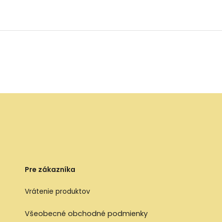
s puzdrom NEW 2025 -
s puzdrom 2026 -
2026 - MODRÉ
RUŽOVÉ hranaté
modré prúžky
Pre zákazníka
Vrátenie produktov
Všeobecné obchodné podmienky