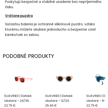
Poskytujú bezpečné a stabilné usadenie bez nepríjemného
tlaku.
Vrátane puzdra
Súčasťou balenia je ochranné silikónové puzdro, vďaka
ktorému môžete okuliare jednoducho a bezpečne vziať
kamkoľvek so sebou.
PODOBNÉ PRODUKTY
SUAVINEX | Detské
SUAVINEX | Detské
SUAVINEX | De
okuliare - 24/36
okuliare - 12/24
okuliare - 8-1
mesiacov polarizované
22.75 €
mesiacov polarizované
25.40 €
polarizované
22.75 €