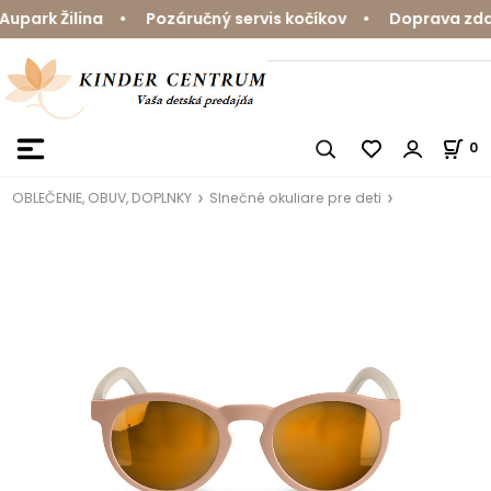
park Žilina • Pozáručný servis kočíkov • Doprava zdarm
0
OBLEČENIE, OBUV, DOPLNKY
Slnečné okuliare pre deti