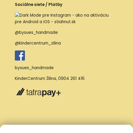
Sociálne siete / Platby
@bysues_handmade
@kindercentrum_zilina
bysues_handmade
KinderCentrum Žilina
,
0904 261 416