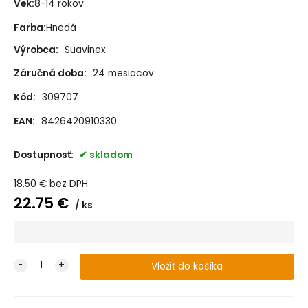
Vek
:
8-14 rokov
Farba
:
Hnedá
Výrobca:
Suavinex
Záručná doba:
24 mesiacov
Kód:
309707
EAN:
8426420910330
Dostupnosť:
skladom
18.50
€
bez DPH
22.75
€
ks