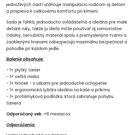
jednotlivých častí uľahčuje manipuláciu rodičom aj deťom
a prispieva k celkovému komfortu pri kŕmení.
Sada je ľahká, jednoducho ovládateľná a ideálna pre malé
detské ruky, takže ju dieťa môže používať aj samostatne.
Odolný, nerozbitný materiál spolu s premyslenými tvarmi a
zaoblenými hranami zabezpečujú maximálnu bezpečnosť a
pohodlie pri každom jedle.
Balenie obsahuje:
- 1× plytký tanier
- 1× veľká miska
- 1× hrnček - s uškami pre jednoduché uchopenie
- 1× ergonomická lyžička ideálna na kaše a príkrmy
- 1× protišmyková podložka, ktorá zabraňuje pohybu
taniera
Odporúčaný vek:
+6 mesiacov
Odporúčania: