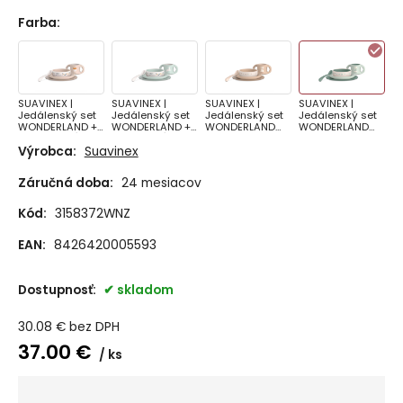
Farba
:
SUAVINEX |
SUAVINEX |
SUAVINEX |
SUAVINEX |
Jedálenský set
Jedálenský set
Jedálenský set
Jedálenský set
WONDERLAND +6
WONDERLAND +6
WONDERLAND
WONDERLAND
m - RUŽOVÝ
m - ZELENÝ
NEW +6 m -
NEW +6 m -
Výrobca:
Suavinex
KRÉMOVÝ
ZELENÝ
Záručná doba:
24 mesiacov
Kód:
3158372WNZ
EAN:
8426420005593
Dostupnosť:
skladom
30.08
€
bez DPH
37.00
€
ks