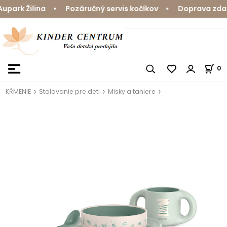
park Žilina • Pozáručný servis kočíkov • Doprava zdarm
0
KŔMENIE
Stolovanie pre deti
Misky a taniere