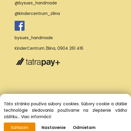
@bysues_handmade
@kindercentrum_zilina
bysues_handmade
KinderCentrum Žilina
,
0904 261 416
Táto stránka používa súbory cookies. Súbory cookie a ďalšie
technológie sledovania používame na zlepšenie vášho
zážitku...
Viac informácií
Súhlasím
Nastavenie
Odmietam
Vytvorené systémom ClickEshop.sk