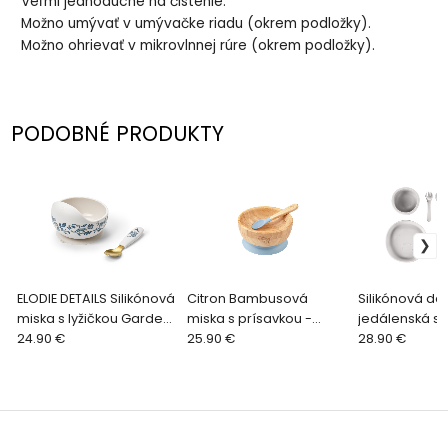
Veľmi jednoduché na čistenie.
Možno umývať v umývačke riadu (okrem podložky).
Možno ohrievať v mikrovlnnej rúre (okrem podložky).
PODOBNÉ PRODUKTY
ELODIE DETAILS Silikónová
Citron Bambusová
Silikónová de
miska s lyžičkou Garden
miska s prísavkou -
jedálenská s
Leo Toile
24.90 €
Dusty Blue
25.90 €
Dove Grey
28.90 €