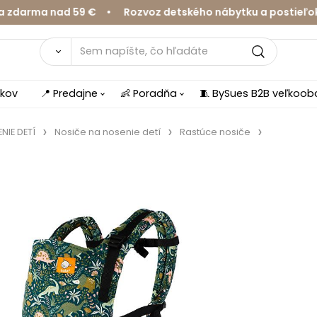
ma nad 59 € • Rozvoz detského nábytku a postieľok v Ži
íkov
📍 Predajne
👶 Poradňa
🧵 BySues B2B veľkoo
NIE DETÍ
Nosiče na nosenie detí
Rastúce nosiče