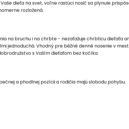
 Vaše dieťa na svet, voľne rastúci nosič sa plynule prispô
vnomerne rozložená.
ia na bruchu i na chrbte - nezaťažuje chrbticu dieťaťa ani
lmi jednoduchá. Vhodný pre běžné denné nosenie v meste i 
obrodružstvo s Vaším dieťaťom bez kočíka.
zpečnej a phodlnej pozícii a rodičia majú slobodu pohybu.