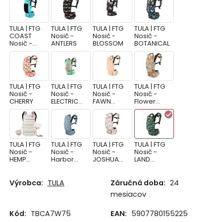
TULA | FTG
TULA | FTG
TULA | FTG
TULA | FTG
COAST
Nosič -
Nosič -
Nosič -
Nosič -
ANTLERS
BLOSSOM
BOTANICAL
Critter
Squad
TULA | FTG
TULA | FTG
TULA | FTG
TULA | FTG
Nosič -
Nosič -
Nosič -
Nosič -
CHERRY
ELECTRIC
FAWN
Flower
LEAVES
GINGHAM
Walk
TULA | FTG
TULA | FTG
TULA | FTG
TULA | FTG
Nosič -
Nosič -
Nosič -
Nosič -
HEMP
Harbor
JOSHUA
LAND
AGATE
Skies
TREE
BEFORE
TULA
Výrobca:
TULA
Záručná doba:
24
mesiacov
TULA | FTG
TULA | FTG
TULA | FTG
TULA | FTG
Nosič -
Nosič -
Nosič -
Nosič -
Kód:
TBCA7W75
EAN:
5907780155225
LEOPARD
MERMAID
MOJAVE
PAINT