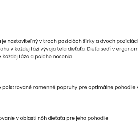
a je nastaviteľný v troch pozíciách šírky a dvoch pozíci
hu v každej fázi vývoja tela dieťaťa. Dieťa sedí v ergono
 každej fáze a polohe nosenia
é polstrované ramenné popruhy pre optimálne pohodlie v
rovanie v oblasti nôh dieťaťa pre jeho pohodlie