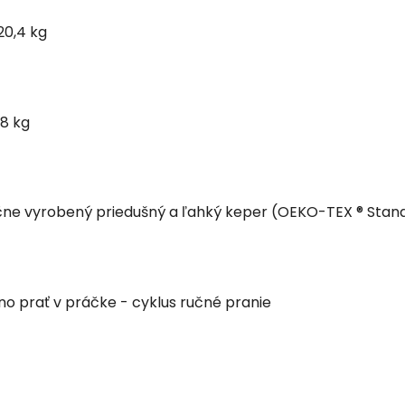
20,4 kg
,8 kg
učne vyrobený priedušný a ľahký keper (OEKO-TEX ® Stan
no prať v práčke - cyklus ručné pranie