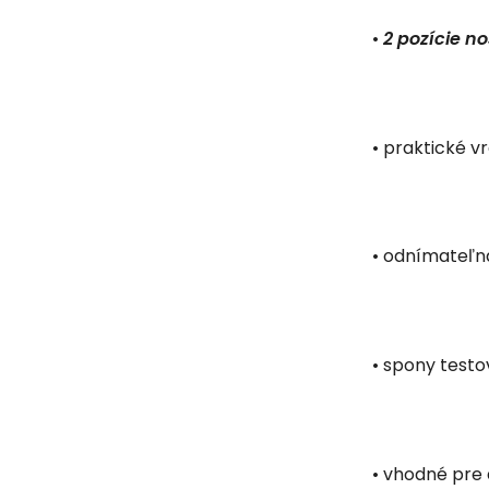
•
2 pozície n
• praktické 
• odnímateľn
• spony testo
• vhodné pre 