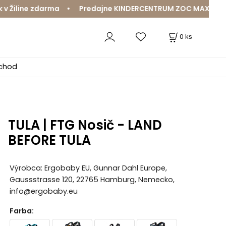
line zdarma • Predajne KINDERCENTRUM ZOC MAX a MamaJa
0
ks
bchod
TULA | FTG Nosič - LAND
BEFORE TULA
Výrobca: Ergobaby EU, Gunnar Dahl Europe,
Gaussstrasse 120, 22765 Hamburg, Nemecko,
info@ergobaby.eu
Farba
: