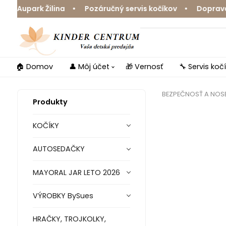
upark Žilina • Pozáručný servis kočíkov • Doprava zdar
🏠 Domov
👤 Môj účet
🎁 Vernosť
🔧 Servis koč
BEZPEČNOSŤ A NOSE
Produkty
KOČÍKY
AUTOSEDAČKY
MAYORAL JAR LETO 2026
VÝROBKY BySues
HRAČKY, TROJKOLKY,