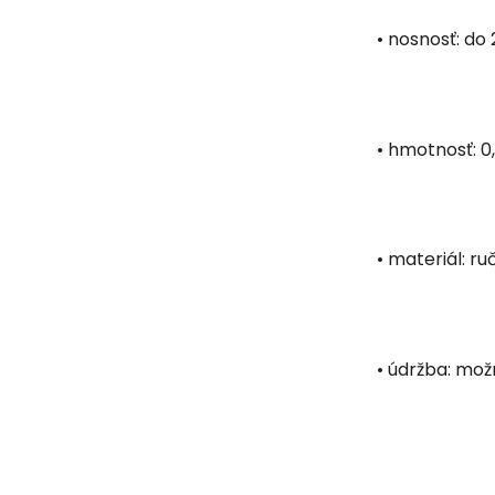
• nosnosť: do 
• hmotnosť: 0
• materiál: r
• údržba: mož