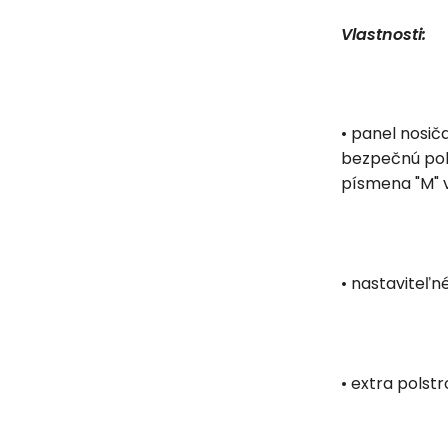
Vlastnosti:
• panel nosič
bezpečnú polo
písmena "M" v
• nastaviteľn
• extra polst