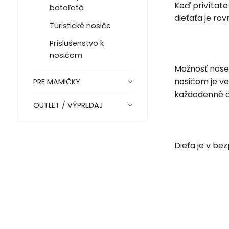
Keď privítate
batoľatá
dieťaťa je ro
Turistické nosiče
Príslušenstvo k
nosičom
Možnosť nosen
nosičom je ve
PRE MAMIČKY
každodenné d
OUTLET / VÝPREDAJ
Dieťa je v be