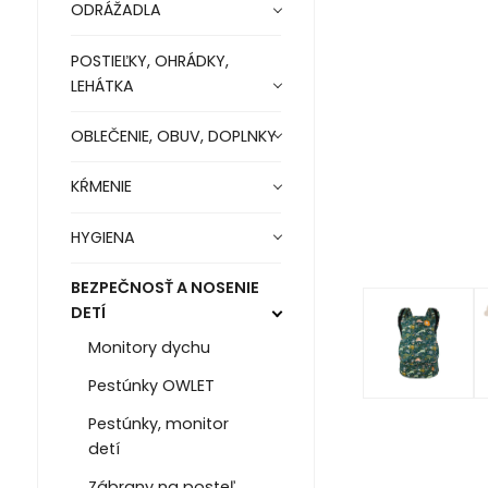
ODRÁŽADLA
POSTIEĽKY, OHRÁDKY,
LEHÁTKA
OBLEČENIE, OBUV, DOPLNKY
KŔMENIE
HYGIENA
BEZPEČNOSŤ A NOSENIE
DETÍ
Monitory dychu
Pestúnky OWLET
Pestúnky, monitor
detí
Zábrany na posteľ