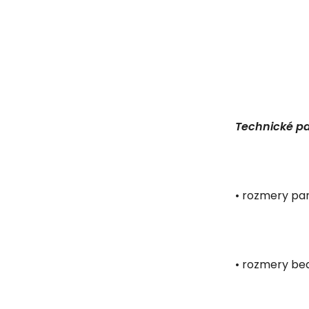
Technické p
• rozmery pan
• rozmery bed