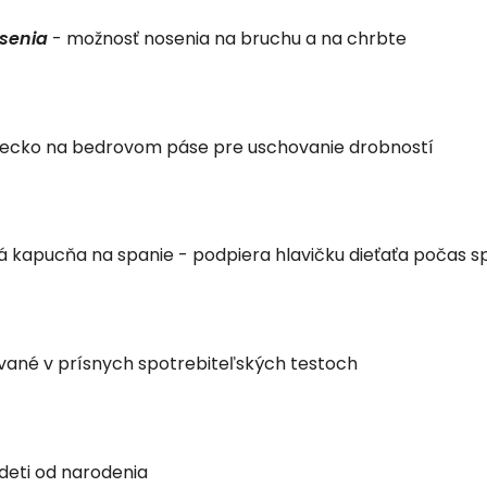
osenia
- možnosť nosenia na bruchu a na chrbte
vrecko na bedrovom páse pre uschovanie drobností
á kapucňa na spanie - podpiera hlavičku dieťaťa počas s
vané v prísnych spotrebiteľských testoch
deti od narodenia