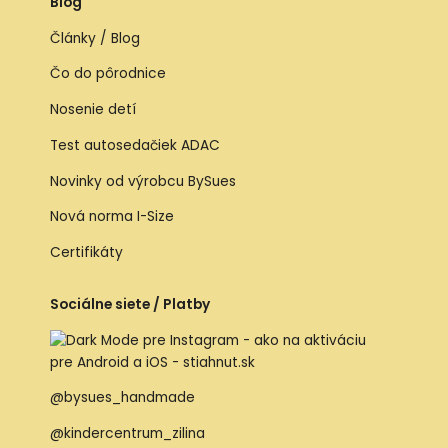
Blog
Články / Blog
Čo do pôrodnice
Nosenie detí
Test autosedačiek ADAC
Novinky od výrobcu BySues
Nová norma I-Size
Certifikáty
Sociálne siete / Platby
@bysues_handmade
@kindercentrum_zilina