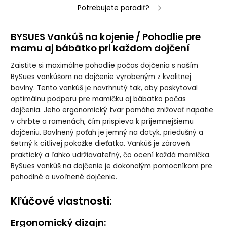
dojčenie Bavlna
dojčenie Bavlna
dojčenie Bavlna
dojčenie Bavlna
Potrebujete poradiť?
Classic- SVETLÉ
Classic - TMAVÉ
Classic - ZELENÁ
Classic -
PIVONKY
PIVONKY
HÚSKA
ZVIERATKÁ
BYSUES Vankúš na kojenie / Pohodlie pre
mamu aj bábätko pri každom dojčení
Zaistite si maximálne pohodlie počas dojčenia s naším
BySues vankúšom na dojčenie vyrobeným z kvalitnej
bavlny. Tento vankúš je navrhnutý tak, aby poskytoval
optimálnu podporu pre mamičku aj bábätko počas
dojčenia. Jeho ergonomický tvar pomáha znižovať napätie
v chrbte a ramenách, čím prispieva k príjemnejšiemu
dojčeniu. Bavlnený poťah je jemný na dotyk, priedušný a
šetrný k citlivej pokožke dieťatka. Vankúš je zároveň
praktický a ľahko udržiavateľný, čo ocení každá mamička.
BySues vankúš na dojčenie je dokonalým pomocníkom pre
pohodlné a uvoľnené dojčenie.
Kľúčové vlastnosti:
Ergonomický dizajn: