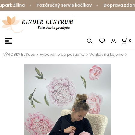
rk Žilina • Pozáručný servis kočíkov • Doprava zdarma 
0
VÝROBKY BySues
Vybavenie do postieľky
Vankúš na kojenie