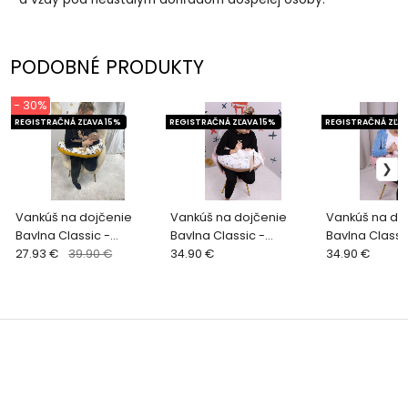
PODOBNÉ PRODUKTY
- 30%
REGISTRAČNÁ ZĽAVA 15%
REGISTRAČNÁ ZĽAVA 15%
REGISTRAČNÁ ZĽAV
Vankúš na dojčenie
Vankúš na dojčenie
Vankúš na do
Bavlna Classic -
Bavlna Classic -
Bavlna Classi
ZVIERATKÁ
27.93 €
39.90 €
SAHARA KÁČATKO
34.90 €
PUDROVÁ
34.90 €