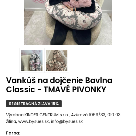
Vankúš na dojčenie Bavlna
Classic - TMAVÉ PIVONKY
REGISTRAČNÁ ZĽAVA 15%
Výrobca:KINDER CENTRUM s.r.o., Azúrová 1069/33, 010 03
Žilina, www.bysues.sk, info@bysues.sk
Farba
: