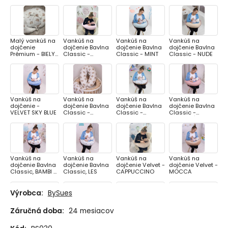
Malý vankúš na
Vankúš na
Vankúš na
Vankúš na
dojčenie
dojčenie Bavlna
dojčenie Bavlna
dojčenie Bavlna
Prémium - BIELY
Classic -
Classic - MINT
Classic - NUDE
MACKO
RUŽOVÁ
KOZERAWSKI
Vankúš na
Vankúš na
Vankúš na
Vankúš na
dojčenie -
dojčenie Bavlna
dojčenie Bavlna
dojčenie Bavlna
VELVET SKY BLUE
Classic -
Classic -
Classic -
MACKO
MACKO S
PUDROVÁ
BALÓNIKOM
Vankúš na
Vankúš na
Vankúš na
Vankúš na
dojčenie Bavlna
dojčenie Bavlna
dojčenie Velvet -
dojčenie Velvet -
Classic, BAMBI S
Classic, LES
CAPPUCCINO
MOCCA
KAMARÁTMI
Výrobca:
BySues
Záručná doba:
24 mesiacov
Vankúš na
Vankúš na
Vankúš na
Vankúš na
dojčenie Velvet -
dojčenie Velvet -
dojčenie
dojčenie