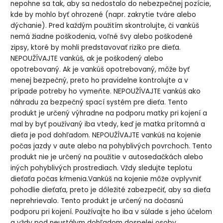
nepohne sa tak, aby sa nedostalo do nebezpečnej pozície,
kde by mohlo byť ohrozené (napr. zakrytie tváre alebo
dýchanie). Pred každým použitím skontrolujte, či vankúš
nemá žiadne poškodenia, voľné švy alebo poškodené
zipsy, ktoré by mohli predstavovať riziko pre dieťa.
NEPOUŽÍVAJTE vankúš, ak je poškodený alebo
opotrebovaný. Ak je vankúš opotrebovaný, môže byť
menej bezpečný, preto ho pravidelne kontrolujte a v
prípade potreby ho vymeňte. NEPOUŽÍVAJTE vankúš ako
náhradu za bezpečný spací systém pre dieťa. Tento
produkt je určený výhradne na podporu matky pri kojení a
mal by byť používaný iba vtedy, keď je matka prítomná a
dieťa je pod dohľadom. NEPOUŽÍVAJTE vankúš na kojenie
počas jazdy v aute alebo na pohyblivých povrchoch. Tento
produkt nie je určený na použitie v autosedačkách alebo
iných pohyblivých prostrediach. Vždy sledujte teplotu
dieťaťa počas kŕmenia.Vankúš na kojenie môže ovplyvniť
pohodlie dieťaťa, preto je dôležité zabezpečiť, aby sa dieťa
neprehrievalo. Tento produkt je určený na dočasnú
podporu pri kojení. Používajte ho iba v súlade s jeho účelom
a vždy pod neustálym dohľadom dospelej osoby.