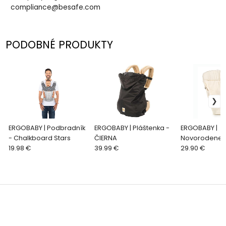
compliance@besafe.com
PODOBNÉ PRODUKTY
ERGOBABY | Podbradník
ERGOBABY | Pláštenka -
ERGOBABY |
- Chalkboard Stars
ČIERNA
Novorodeneck
19.98 €
39.99 €
ORIGINAL - N
29.90 €