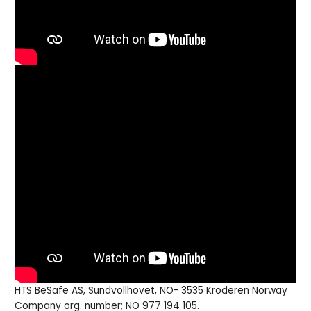
HTS BeSafe AS, Sundvollhovet, NO- 3535 Kroderen Norway
Company org. number; NO 977 194 105.