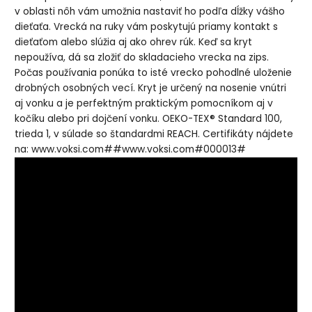
v oblasti nôh vám umožnia nastaviť ho podľa dĺžky vášho
dieťaťa. Vrecká na ruky vám poskytujú priamy kontakt s
dieťaťom alebo slúžia aj ako ohrev rúk. Keď sa kryt
nepoužíva, dá sa zložiť do skladacieho vrecka na zips.
Počas používania ponúka to isté vrecko pohodlné uloženie
drobných osobných vecí. Kryt je určený na nosenie vnútri
aj vonku a je perfektným praktickým pomocníkom aj v
kočíku alebo pri dojčení vonku. OEKO-TEX® Standard 100,
trieda 1, v súlade so štandardmi REACH. Certifikáty nájdete
na: www.voksi.com##www.voksi.com#000013#