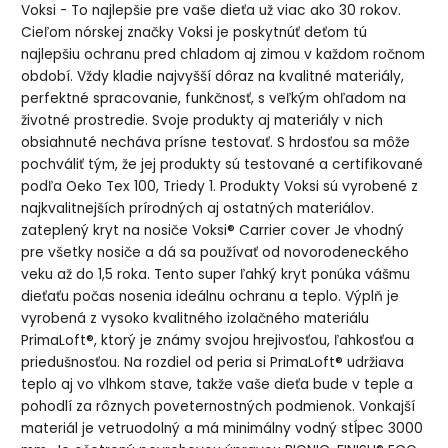
Voksi - To najlepšie pre vaše dieťa už viac ako 30 rokov.
Cieľom nórskej značky Voksi je poskytnúť deťom tú
najlepšiu ochranu pred chladom aj zimou v každom ročnom
období. Vždy kladie najvyšší dôraz na kvalitné materiály,
perfektné spracovanie, funkčnosť, s veľkým ohľadom na
životné prostredie. Svoje produkty aj materiály v nich
obsiahnuté necháva prísne testovať. S hrdosťou sa môže
pochváliť tým, že jej produkty sú testované a certifikované
podľa Oeko Tex 100, Triedy 1. Produkty Voksi sú vyrobené z
najkvalitnejších prírodných aj ostatných materiálov.
zateplený kryt na nosiče Voksi® Carrier cover Je vhodný
pre všetky nosiče a dá sa používať od novorodeneckého
veku až do 1,5 roka. Tento super ľahký kryt ponúka vášmu
dieťaťu počas nosenia ideálnu ochranu a teplo. Výplň je
vyrobená z vysoko kvalitného izolačného materiálu
PrimaLoft®, ktorý je známy svojou hrejivosťou, ľahkosťou a
priedušnosťou. Na rozdiel od peria si PrimaLoft® udržiava
teplo aj vo vlhkom stave, takže vaše dieťa bude v teple a
pohodlí za rôznych poveternostných podmienok. Vonkajší
materiál je vetruodolný a má minimálny vodný stĺpec 3000