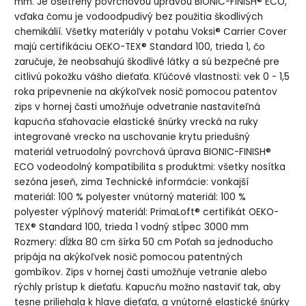
mm. Je ošetrený povrchovou úpravou BIONIC-FINISH® ECO,
vďaka čomu je vodoodpudivý bez použitia škodlivých
chemikálií. Všetky materiály v potahu Voksi® Carrier Cover
majú certifikáciu OEKO-TEX® Standard 100, trieda 1, čo
zaručuje, že neobsahujú škodlivé látky a sú bezpečné pre
citlivú pokožku vášho dieťaťa. Kľúčové vlastnosti: vek 0 - 1,5
roka pripevnenie na akýkoľvek nosič pomocou patentov
zips v hornej časti umožňuje odvetranie nastaviteľná
kapucňa sťahovacie elastické šnúrky vrecká na ruky
integrované vrecko na uschovanie krytu priedušný
materiál vetruodolný povrchová úprava BIONIC-FINISH®
ECO vodeodolný kompatibilita s produktmi: všetky nosítka
sezóna jeseň, zima Technické informácie: vonkajší
materiál: 100 % polyester vnútorný materiál: 100 %
polyester výplňový materiál: PrimaLoft® certifikát OEKO-
TEX® Standard 100, trieda 1 vodný stĺpec 3000 mm
Rozmery: dĺžka 80 cm šírka 50 cm Poťah sa jednoducho
pripája na akýkoľvek nosič pomocou patentných
gombíkov. Zips v hornej časti umožňuje vetranie alebo
rýchly prístup k dieťaťu. Kapucňu možno nastaviť tak, aby
tesne priliehala k hlave dieťaťa, a vnútorné elastické šnúrky