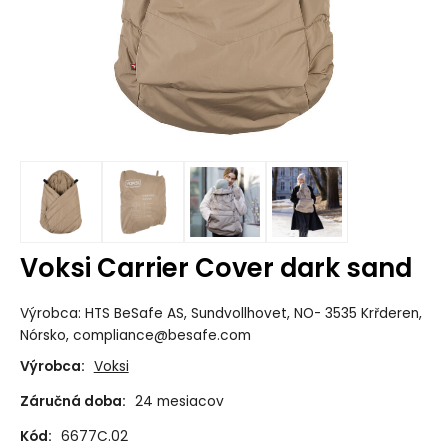
Voksi Carrier Cover dark sand
Výrobca: HTS BeSafe AS, Sundvollhovet, NO- 3535 Krřderen,
Nórsko, compliance@besafe.com
Výrobca:
Voksi
Záručná doba:
24 mesiacov
Kód:
6677C.02