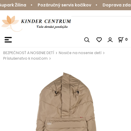
ark Žilina • Pozáručný servis kočíkov • Doprava zdarma
0
BEZPEČNOSŤ A NOSENIE DETÍ
Nosiče na nosenie detí
Príslušenstvo k nosičom