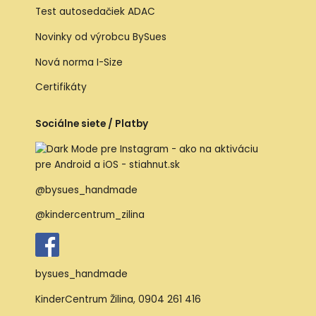
Test autosedačiek ADAC
Novinky od výrobcu BySues
Nová norma I-Size
Certifikáty
Sociálne siete / Platby
@bysues_handmade
@kindercentrum_zilina
bysues_handmade
KinderCentrum Žilina
,
0904 261 416