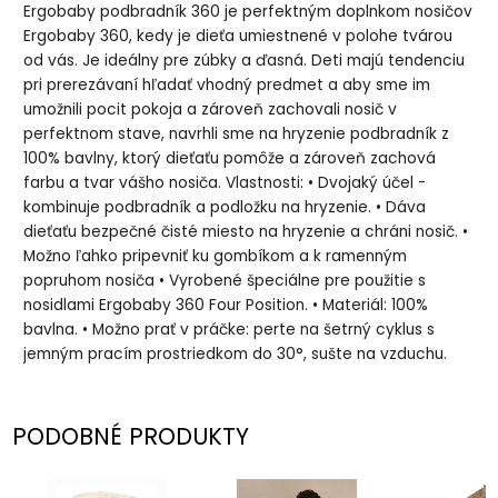
Ergobaby podbradník 360 je perfektným doplnkom nosičov
Ergobaby 360, kedy je dieťa umiestnené v polohe tvárou
od vás. Je ideálny pre zúbky a ďasná. Deti majú tendenciu
pri prerezávaní hľadať vhodný predmet a aby sme im
umožnili pocit pokoja a zároveň zachovali nosič v
perfektnom stave, navrhli sme na hryzenie podbradník z
100% bavlny, ktorý dieťaťu pomôže a zároveň zachová
farbu a tvar vášho nosiča. Vlastnosti: • Dvojaký účel -
kombinuje podbradník a podložku na hryzenie. • Dáva
dieťaťu bezpečné čisté miesto na hryzenie a chráni nosič. •
Možno ľahko pripevniť ku gombíkom a k ramenným
popruhom nosiča • Vyrobené špeciálne pre použitie s
nosidlami Ergobaby 360 Four Position. • Materiál: 100%
bavlna. • Možno prať v práčke: perte na šetrný cyklus s
jemným pracím prostriedkom do 30°, sušte na vzduchu.
PODOBNÉ PRODUKTY