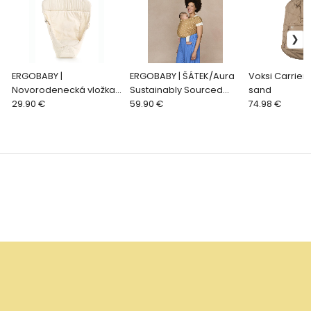
ERGOBABY |
ERGOBABY | ŠÁTEK/Aura
Voksi Carrier
Novorodenecká vložka
Sustainably Sourced
sand
ORIGINAL - NATURAL
29.90 €
Knit Baby Wrap - Camel
59.90 €
74.98 €
Harvest