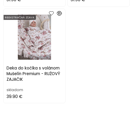
31.90 €
31.90 €
REGISTRAČNÁ ZĽAVA
Deka do kočíka s volánom
Mušelín Premium - RUŽOVÝ
ZAJAČIK
skladom
39.90 €