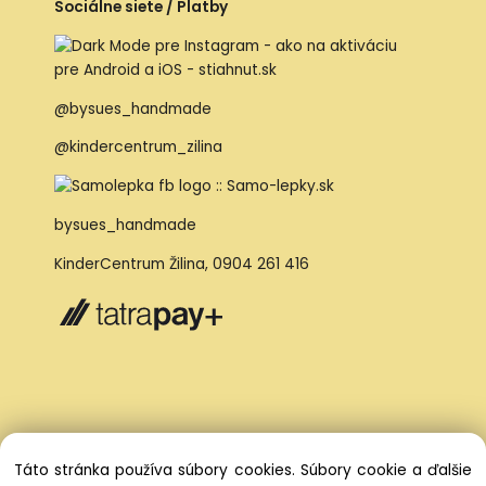
Sociálne siete / Platby
@bysues_handmade
@kindercentrum_zilina
bysues_handmade
KinderCentrum Žilina
,
0904 261 416
Táto stránka používa súbory cookies. Súbory cookie a ďalšie