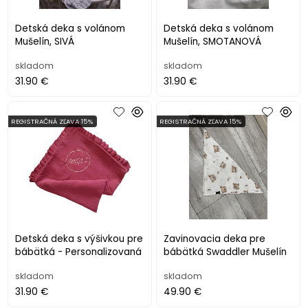
Detská deka s volánom
Detská deka s volánom
Mušelín, SIVÁ
Mušelín, SMOTANOVÁ
skladom
skladom
31.90 €
31.90 €
REGISTRAČNÁ ZĽAVA 15%
REGISTRAČNÁ ZĽAVA 15%
Detská deka s výšivkou pre
Zavinovacia deka pre
bábätká - Personalizovaná
bábätká Swaddler Mušelín
skladom
skladom
31.90 €
49.90 €