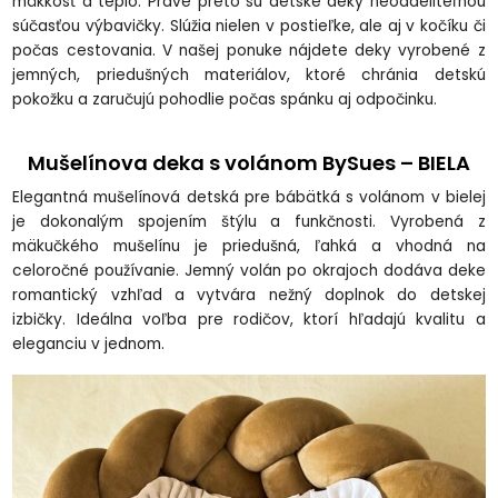
mäkkosť a teplo. Práve preto sú detské deky neoddeliteľnou
súčasťou výbavičky. Slúžia nielen v postieľke, ale aj v kočíku či
počas cestovania. V našej ponuke nájdete deky vyrobené z
jemných, priedušných materiálov, ktoré chránia detskú
pokožku a zaručujú pohodlie počas spánku aj odpočinku.
Mušelínova deka s volánom BySues – BIELA
Elegantná mušelínová detská pre bábätká s volánom v bielej
je dokonalým spojením štýlu a funkčnosti. Vyrobená z
mäkučkého mušelínu je priedušná, ľahká a vhodná na
celoročné používanie. Jemný volán po okrajoch dodáva deke
romantický vzhľad a vytvára nežný doplnok do detskej
izbičky. Ideálna voľba pre rodičov, ktorí hľadajú kvalitu a
eleganciu v jednom.