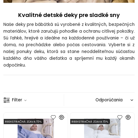
Kvalitné detské deky pre sladké sny
Naše deky pre bábätká sú vyrobené z kvalitných, bezpečných
materiálov, ktoré zaručujú pohodlie a ochranu citlivej pokožky.
Sú ľahké, hrejivé a ideálne na každodenné používanie – či už
doma, na prechádzke alebo počas cestovania. Vyberte si z
našej ponuky deku, ktorá sa stane neoddeliteľnou súčasťou
každého dňa vášho dieťatka a spríjemní mu každý okamih
odpočinku.
Filter
REGISTRAČNÁ ZĽAVA 15%
REGISTRAČNÁ ZĽAVA 15%