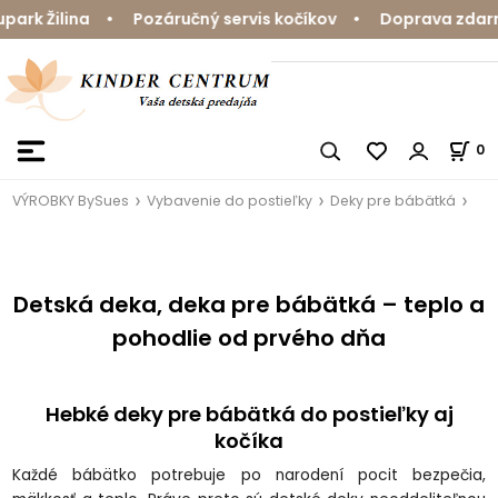
 Žilina • Pozáručný servis kočíkov • Doprava zdarma na
0
VÝROBKY BySues
Vybavenie do postieľky
Deky pre bábätká
Detská deka, deka pre bábätká – teplo a
pohodlie od prvého dňa
Hebké deky pre bábätká do postieľky aj
kočíka
Každé bábätko potrebuje po narodení pocit bezpečia,