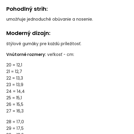
Pohodlný strih:
umožňuje jednoduché obúvanie a nosenie.
Moderný dizajn:
štýlové gumáky pre každú príležitosť.
Vnútorné rozmery:
veľkosť - cm:
20 = 12,1
21 = 12,7
22 = 13,3
23 = 13,9
24 = 14,4
25 = 15,1
26 = 15,5
27 = 16,3
28 = 17,0
29 = 17,5