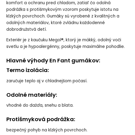
komfort a ochranu pred chladom, zatiaľ čo odolná
podrážka s protišmykovým vzorom poskytuje istotu na
klzkých povrchoch. Gumáky sú vyrobené z kvalitných a
odolných materiálov, ktoré zvládnu každodenné
dobrodružstvá detí.
Exteriér je z kaučuku Megol®, ktorý je mäkký, odolný voči
svetlu a je hypoalergénny, poskytuje maximálne pohodlie.
Hlavné výhody En Fant gumákov:
Termo izolácia:
zaručuje teplo aj v chladnejšom počasí.
Odolné materiály:
vhodné do dažďa, snehu a blata.
Protišmyková podrážka:
bezpečný pohyb na klzkých povrchoch.