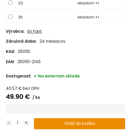
23
skladom +1
25
skladom +1
Výrobca:
En Fant
Záručná doba:
24 mesiacov
Kód:
250110
EAN:
250110-2145
Dostupnosť:
Na externom sklade
40.57
€
bez DPH
49.90
€
ks