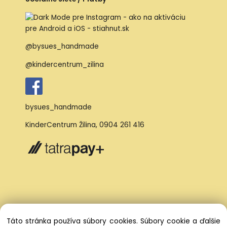
@bysues_handmade
@kindercentrum_zilina
bysues_handmade
KinderCentrum Žilina
,
0904 261 416
Táto stránka používa súbory cookies. Súbory cookie a ďalšie