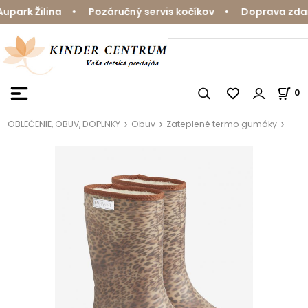
ark Žilina • Pozáručný servis kočíkov • Doprava zdarma
0
OBLEČENIE, OBUV, DOPLNKY
Obuv
Zateplené termo gumáky