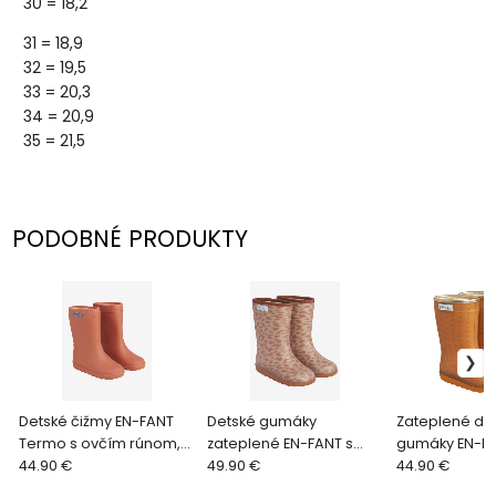
30 = 18,2
31 = 18,9
32 = 19,5
33 = 20,3
34 = 20,9
35 = 21,5
PODOBNÉ PRODUKTY
Detské čižmy EN-FANT
Detské gumáky
Zateplené de
Termo s ovčím rúnom,
zateplené EN-FANT s
gumáky EN-F
ORANGE RUST
44.90 €
ovčím rúnom,Print
49.90 €
s ovčím rúno
44.90 €
LEATHER BROWN
GOLD