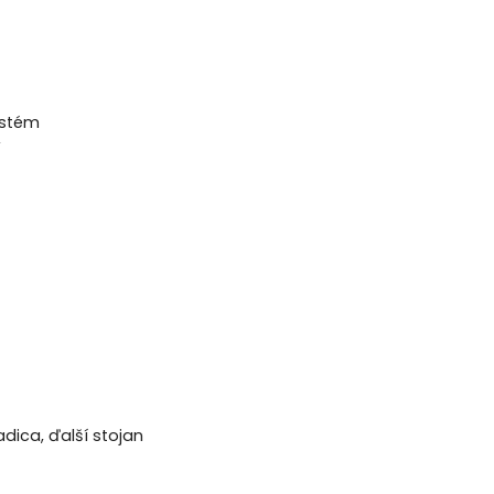
ystém
V
dica, ďalší stojan