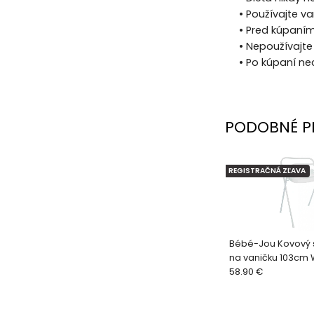
• Používajte v
• Pred kúpaním
• Nepoužívajt
• Po kúpaní ne
PODOBNÉ P
REGISTRAČNÁ ZĽAVA
Bébé-Jou Kovový s
na vaničku 103cm 
58.90 €