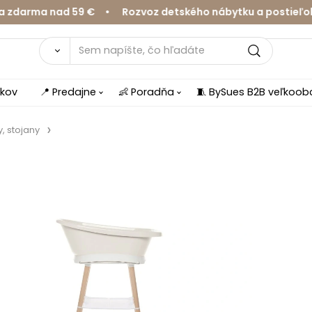
ma nad 59 € • Rozvoz detského nábytku a postieľok v Ži
íkov
📍 Predajne
👶 Poradňa
🧵 BySues B2B veľkoo
, stojany