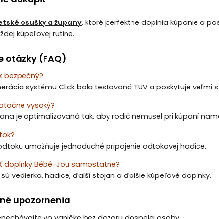
etské osušky a župany
, ktoré perfektne doplnia kúpanie a po
dej kúpeľovej rutine.
e otázky (FAQ)
ck bezpečný?
erácia systému Click bola testovaná TÜV a poskytuje veľmi s
tatočne vysoký?
jana je optimalizovaná tak, aby rodič nemusel pri kúpaní na
tok?
 odtoku umožňuje jednoduché pripojenie odtokovej hadice.
iť doplnky Bébé-Jou samostatne?
sú vedierka, hadice, ďalší stojan a ďalšie kúpeľové doplnky.
né upozornenia
nenechávajte vo vaničke bez dozoru dospelej osoby.