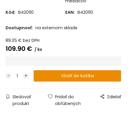
mesiacov
White
White
White
White
Kód:
B420110
EAN:
B420110
Dostupnosť:
na externom sklade
89.35
€
bez DPH
109.90
€
ks
Sledovať
Pridať do
Zdielať
produkt
obľúbených