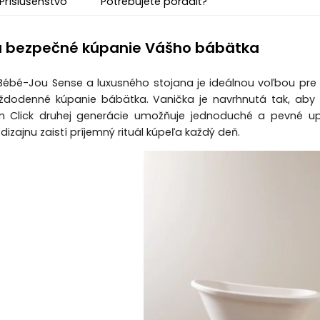
Príslušenstvo
Potrebujete poradiť?
a bezpečné kúpanie Vášho bábätka
ébé-Jou Sense a luxusného stojana je ideálnou voľbou pre ro
aždodenné kúpanie bábätka. Vanička je navrhnutá tak, aby 
 Click druhej generácie umožňuje jednoduché a pevné upe
izajnu zaistí príjemný rituál kúpeľa každý deň.