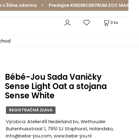
line zdarma • Predajne KINDERCENTRUM ZOC MAX a MamaJa
0
ks
bchod
Bébé-Jou Sada Vaničky
Sense Light Oat a stojana
Sense White
REGISTRAČNÁ ZĽAVA
Výrobca: Atelier49 Nederland bv, Wethouder
Buitenhuisstraat 1, 7951 SJ Staphorst, Holandsko,
info@bebe-jou.com, www.bebe-jou.nl