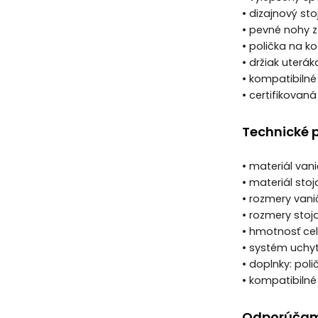
• dizajnový st
• pevné nohy z
• polička na k
• držiak uterá
• kompatibiln
• certifikova
Technické 
• materiál van
• materiál sto
• rozmery vani
• rozmery stoj
• hmotnosť cele
• systém uchyt
• doplnky: poli
• kompatibilné
Odporúčam