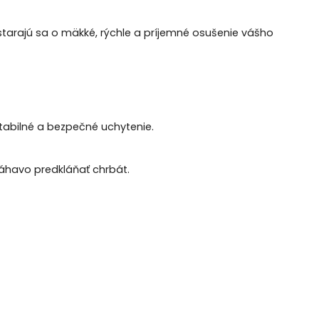
starajú sa o mäkké, rýchle a príjemné osušenie vášho
tabilné a bezpečné uchytenie.
máhavo predkláňať chrbát.