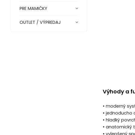
PRE MAMIČKY
OUTLET / VÝPREDAJ
Výhody a f
• moderný syst
• jednoducho o
• hladký povr
• anatomický t
• vylepšený s