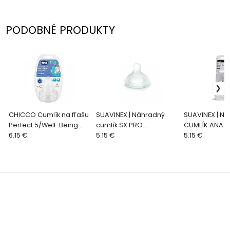
PODOBNÉ PRODUKTY
CHICCO Cumlík na fľašu
SUAVINEX | Náhradný
SUAVINEX | N
Perfect 5/Well-Being
cumlík SX PRO
CUMLÍK ANAT
fyziologický na kašu 2 ks,
6.15 €
Fyziologický MF SILNÝ
5.15 €
S1/M - 2 ks
5.15 €
6 m+
PRIETOK 2 KUSY