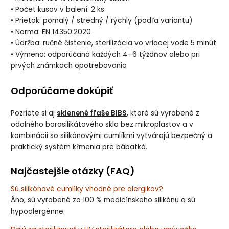
• Počet kusov v balení: 2 ks
• Prietok: pomalý / stredný / rýchly (podľa variantu)
• Norma: EN 14350:2020
• Údržba: ručné čistenie, sterilizácia vo vriacej vode 5 minút
• Výmena: odporúčaná každých 4–6 týždňov alebo pri
prvých známkach opotrebovania
Odporúčame dokúpiť
Pozriete si aj
sklenené fľaše BIBS
, ktoré sú vyrobené z
odolného borosilikátového skla bez mikroplastov a v
kombinácii so silikónovými cumlíkmi vytvárajú bezpečný a
praktický systém kŕmenia pre bábätká.
Najčastejšie otázky (FAQ)
Sú silikónové cumlíky vhodné pre alergikov?
Áno, sú vyrobené zo 100 % medicínskeho silikónu a sú
hypoalergénne.