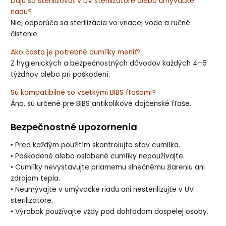
Dajú sa sterilizovať v UV sterilizátore alebo umývačke
riadu?
Nie, odporúča sa sterilizácia vo vriacej vode a ručné
čistenie.
Ako často je potrebné cumlíky meniť?
Z hygienických a bezpečnostných dôvodov každých 4–6
týždňov alebo pri poškodení.
Sú kompatibilné so všetkými BIBS fľašami?
Áno, sú určené pre BIBS antikolikové dojčenské fľaše.
Bezpečnostné upozornenia
• Pred každým použitím skontrolujte stav cumlíka.
• Poškodené alebo oslabené cumlíky nepoužívajte.
• Cumlíky nevystavujte priamemu slnečnému žiareniu ani
zdrojom tepla.
• Neumývajte v umývačke riadu ani nesterilizujte v UV
sterilizátore.
• Výrobok používajte vždy pod dohľadom dospelej osoby.