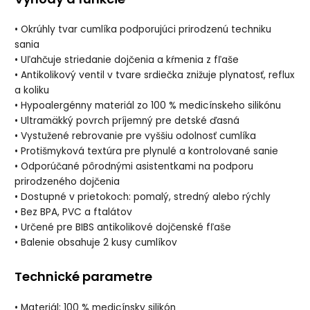
• Okrúhly tvar cumlíka podporujúci prirodzenú techniku
sania
• Uľahčuje striedanie dojčenia a kŕmenia z fľaše
• Antikolikový ventil v tvare srdiečka znižuje plynatosť, reflux
a koliku
• Hypoalergénny materiál zo 100 % medicínskeho silikónu
• Ultramäkký povrch príjemný pre detské ďasná
• Vystužené rebrovanie pre vyššiu odolnosť cumlíka
• Protišmyková textúra pre plynulé a kontrolované sanie
• Odporúčané pôrodnými asistentkami na podporu
prirodzeného dojčenia
• Dostupné v prietokoch: pomalý, stredný alebo rýchly
• Bez BPA, PVC a ftalátov
• Určené pre BIBS antikolikové dojčenské fľaše
• Balenie obsahuje 2 kusy cumlíkov
Technické parametre
• Materiál: 100 % medicínsky silikón