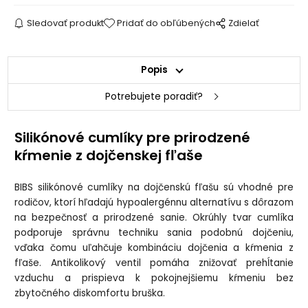
Sledovať produkt
Pridať do obľúbených
Zdielať
Popis
Potrebujete poradiť?
Silikónové cumlíky pre prirodzené
kŕmenie z dojčenskej fľaše
BIBS silikónové cumlíky na dojčenskú fľašu sú vhodné pre
rodičov, ktorí hľadajú hypoalergénnu alternatívu s dôrazom
na bezpečnosť a prirodzené sanie. Okrúhly tvar cumlíka
podporuje správnu techniku sania podobnú dojčeniu,
vďaka čomu uľahčuje kombináciu dojčenia a kŕmenia z
fľaše. Antikolikový ventil pomáha znižovať prehĺtanie
vzduchu a prispieva k pokojnejšiemu kŕmeniu bez
zbytočného diskomfortu bruška.