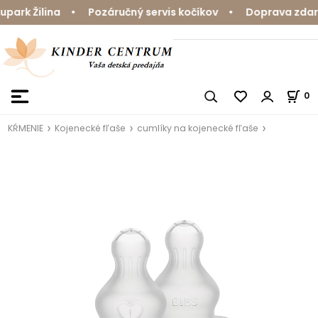
rk Žilina • Pozáručný servis kočíkov • Doprava zdarma
0
KŔMENIE
Kojenecké fľaše
cumlíky na kojenecké fľaše