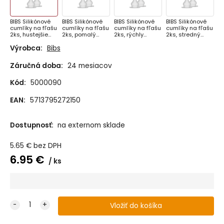
BIBS Silikónové
BIBS Silikónové
BIBS Silikónové
BIBS Silikónové
cumlíky na fľašu
cumlíky na fľašu
cumlíky na fľašu
cumlíky na fľašu
2ks, hustejšie
2ks, pomalý
2ks, rýchly
2ks, stredný
pokrmy
prietok
prietok
prietok
Výrobca:
Bibs
Záručná doba:
24 mesiacov
Kód:
5000090
EAN:
5713795272150
Dostupnosť:
na externom sklade
5.65
€
bez DPH
6.95
€
ks