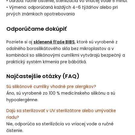
• Údržba: ručné čistenie, sterilizácia vo vriacej vode 5 minút
• Výmena: odporúčaná každých 4–6 týždňov alebo pri
prvých známkach opotrebovania
Odporúčame dokúpiť
Pozriete si aj
sklenené fľaše BIBS
, ktoré sú vyrobené z
odolného borosilikátového skla bez mikroplastov a v
kombinácii so silikónovými cumlíkmi vytvárajú bezpečný a
praktický systém kŕmenia pre bábätká.
Najčastejšie otázky (FAQ)
Sú silikónové cumlíky vhodné pre alergikov?
Áno, sú vyrobené zo 100 % medicínskeho silikónu a sú
hypoalergénne.
Dajú sa sterilizovať v UV sterilizátore alebo umývačke
riadu?
Nie, odporúča sa sterilizácia vo vriacej vode a ručné
čistenie.