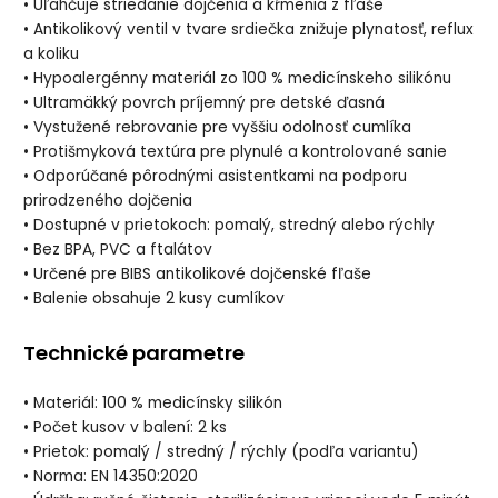
• Uľahčuje striedanie dojčenia a kŕmenia z fľaše
• Antikolikový ventil v tvare srdiečka znižuje plynatosť, reflux
a koliku
• Hypoalergénny materiál zo 100 % medicínskeho silikónu
• Ultramäkký povrch príjemný pre detské ďasná
• Vystužené rebrovanie pre vyššiu odolnosť cumlíka
• Protišmyková textúra pre plynulé a kontrolované sanie
• Odporúčané pôrodnými asistentkami na podporu
prirodzeného dojčenia
• Dostupné v prietokoch: pomalý, stredný alebo rýchly
• Bez BPA, PVC a ftalátov
• Určené pre BIBS antikolikové dojčenské fľaše
• Balenie obsahuje 2 kusy cumlíkov
Technické parametre
• Materiál: 100 % medicínsky silikón
• Počet kusov v balení: 2 ks
• Prietok: pomalý / stredný / rýchly (podľa variantu)
• Norma: EN 14350:2020