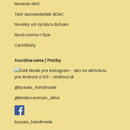
Nosenie detí
Test autosedačiek ADAC
Novinky od výrobcu BySues
Nová norma I-Size
Certifikáty
Sociálne siete / Platby
@bysues_handmade
@kindercentrum_zilina
bysues_handmade