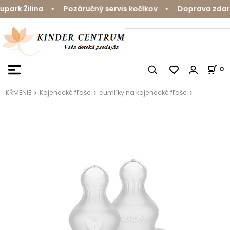
rk Žilina • Pozáručný servis kočíkov • Doprava zdarma
0
KŔMENIE
Kojenecké fľaše
cumlíky na kojenecké fľaše