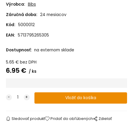
pokrmy
prietok
prietok
prietok
Výrobca:
Bibs
Záručná doba:
24 mesiacov
Kód:
5000012
EAN:
5713795265305
Dostupnosť:
na externom sklade
5.65
€
bez DPH
6.95
€
ks
Sledovať produkt
Pridať do obľúbených
Zdielať