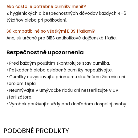
Ako často je potrebné cumlíky meniť?
Z hygienických a bezpečnostných dôvodov každých 4–6
týždňov alebo pri poškodení.
Sú kompatibilné so všetkými BIBS fľašami?
Áno, sú určené pre BIBS antikolikové dojčenské fľaše.
Bezpečnostné upozornenia
• Pred každým použitím skontrolujte stav cumlíka.
• Poškodené alebo oslabené cumlíky nepoužívajte.
• Cumlíky nevystavujte priamemu slnečnému žiareniu ani
zdrojom tepla.
• Neumývajte v umývačke riadu ani nesterilizujte v UV
sterilizátore.
• Výrobok používajte vždy pod dohľadom dospelej osoby.
PODOBNÉ PRODUKTY