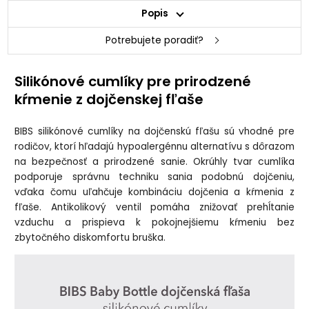
Popis
Potrebujete poradiť?
Silikónové cumlíky pre prirodzené
kŕmenie z dojčenskej fľaše
BIBS silikónové cumlíky na dojčenskú fľašu sú vhodné pre
rodičov, ktorí hľadajú hypoalergénnu alternatívu s dôrazom
na bezpečnosť a prirodzené sanie. Okrúhly tvar cumlíka
podporuje správnu techniku sania podobnú dojčeniu,
vďaka čomu uľahčuje kombináciu dojčenia a kŕmenia z
fľaše. Antikolikový ventil pomáha znižovať prehĺtanie
vzduchu a prispieva k pokojnejšiemu kŕmeniu bez
zbytočného diskomfortu bruška.