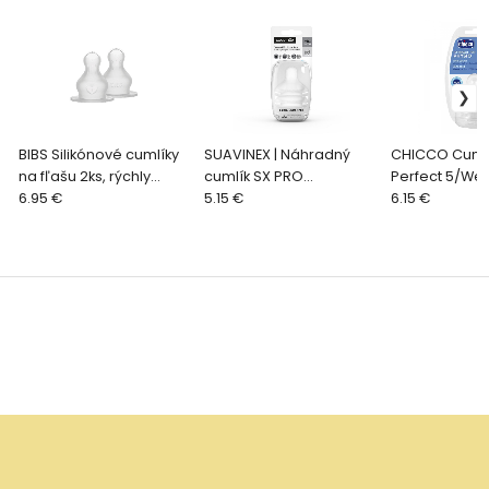
BIBS Silikónové cumlíky
SUAVINEX | Náhradný
CHICCO Cumlí
na fľašu 2ks, rýchly
cumlík SX PRO
Perfect 5/Wel
prietok
6.95 €
Fyziologický XL EXTRA
5.15 €
fyziologický n
6.15 €
SILNÝ PRIETOK 2 KUSY
6 m+