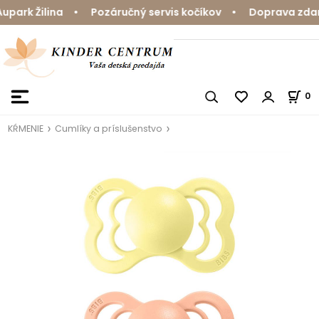
ark Žilina • Pozáručný servis kočíkov • Doprava zdarma
0
KŔMENIE
Cumlíky a príslušenstvo