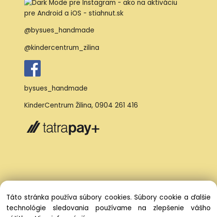
@bysues_handmade
@kindercentrum_zilina
bysues_handmade
KinderCentrum Žilina
,
0904 261 416
Táto stránka používa súbory cookies. Súbory cookie a ďalšie
technológie sledovania používame na zlepšenie vášho