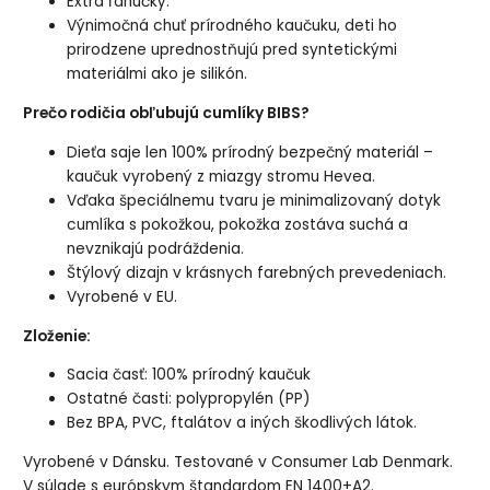
Extra ľahučký.
Výnimočná chuť prírodného kaučuku, deti ho
prirodzene uprednostňujú pred syntetickými
materiálmi ako je silikón.
Prečo rodičia obľubujú cumlíky BIBS?
Dieťa saje len 100% prírodný bezpečný materiál –
kaučuk vyrobený z miazgy stromu Hevea.
Vďaka špeciálnemu tvaru je minimalizovaný dotyk
cumlíka s pokožkou, pokožka zostáva suchá a
nevznikajú podráždenia.
Štýlový dizajn v krásnych farebných prevedeniach.
Vyrobené v EU.
Zloženie:
Sacia časť: 100% prírodný kaučuk
Ostatné časti: polypropylén (PP)
Bez BPA, PVC, ftalátov a iných škodlivých látok.
Vyrobené v Dánsku. Testované v Consumer Lab Denmark.
V súlade s európskym štandardom EN 1400+A2.