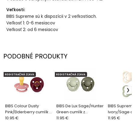
Veľkosti
:
BIBS Supreme sú k dispozícii v 2 veľkostiach.
Veľkosť 1: 0-6 mesiacov
Veľkosť 2: od 6 mesiacov
PODOBNÉ PRODUKTY
REGISTRAČNÁ ZĽAVA
REGISTRAČNÁ ZĽAVA
BIBS Colour Dusty
BIBS De Lux Sage/Hunter
BIBS Suprem
Pink/Elderberry cumlík z
Green cumlík z
Ivory/Sage cu
prírodného kaučuku 2ks,
10.95 €
prírodného kaučuku 2ks,
11.95 €
prírodného ka
11.95 €
veľkosť 1
veľkosť 1
veľkosť 2