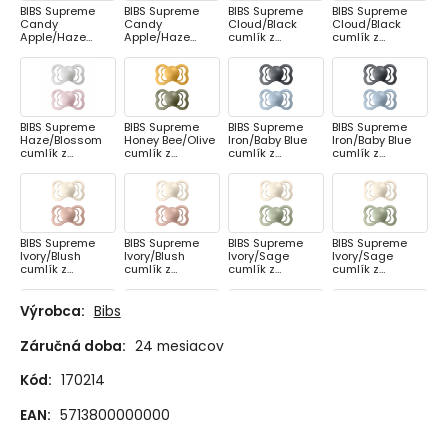
BIBS Supreme
BIBS Supreme
BIBS Supreme
BIBS Supreme
Candy
Candy
Cloud/Black
Cloud/Black
Apple/Haze
Apple/Haze
cumlík z
cumlík z
cumlík z
cumlík z
prírodného
prírodného
prírodného
prírodného
kaučuku 2ks,
kaučuku 2ks,
kaučuku 2ks,
kaučuku 2ks,
veľkosť 1
veľkosť 2
veľkosť 1
veľkosť 2
BIBS Supreme
BIBS Supreme
BIBS Supreme
BIBS Supreme
Haze/Blossom
Honey Bee/Olive
Iron/Baby Blue
Iron/Baby Blue
cumlík z
cumlík z
cumlík z
cumlík z
prírodného
prírodného
prírodného
prírodného
kaučuku 2ks,
kaučuku 2ks,
kaučuku 2ks,
kaučuku 2ks,
veľkosť 1
veľkosť 1
veľkosť 1
veľkosť 2
BIBS Supreme
BIBS Supreme
BIBS Supreme
BIBS Supreme
Ivory/Blush
Ivory/Blush
Ivory/Sage
Ivory/Sage
cumlík z
cumlík z
cumlík z
cumlík z
prírodného
prírodného
prírodného
prírodného
kaučuku 2ks,
kaučuku 2ks,
kaučuku 2ks,
kaučuku 2ks,
veľkosť 1
veľkosť 2
veľkosť 1
veľkosť 2
Výrobca:
Bibs
Záručná doba:
24 mesiacov
BIBS Supreme
BIBS Supreme
BIBS Supreme
BIBS Supreme
Meadow/Earth
Meadow/Earth
Meadow/Earth
Nordic
Kód:
170214
cumlík z
cumlík z
cumlík z silikónu
Mint/Island Sea
prírodného
prírodného
2ks, veľkosť 1
cumlík z
kaučuku 2ks,
kaučuku 2ks,
prírodného
EAN:
5713800000000
veľkosť 1
veľkosť 2
kaučuku 2ks,
veľkosť 1