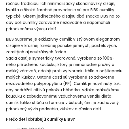
ročnou tradíciou. Ich minimalistický škandinávsky dizajn,
kvalita a široké farebné prevedenie sú pre BIBS cumlíky
typické. Okrem jedinečného dizajnu dbá značka BIBS na to,
aby boli cumlíky zdravotne nezávadné a napomáhali
prirodzenému vývoju detí.
BIBS Supreme je exkluzívny cumlík v štýlovom elegantnom
dizajne v krásnej farebnej ponuke jemných, pastelových,
zemitých aj neutrálnych farieb.
Sacia časť je symetricky tvarovaná, vyrobená zo 100%-
ného prírodného kaučuku, ktorý je mimoriadne pružný a
mäkký zároveň, odolný proti vytvoreniu trhlín a odštiepeniu
malých kúskov. Ostané časti sú vyrobené zo zdravotne
nezávadného polypropylénu (PP). Cumlík je navrhnutý tak,
aby nedráždil citlivú pokožku bábätka. Vďaka mäkučkému
kaučuku a zabudovanému vzduchovému ventilu dieťa
cumlík ľahko stláča a formuje v ústach, čím je zachovaný
prirodzený vývin podnebia, zúbkov a ďasien detí.
Prečo deti obľubujú cumlíky BIBS?