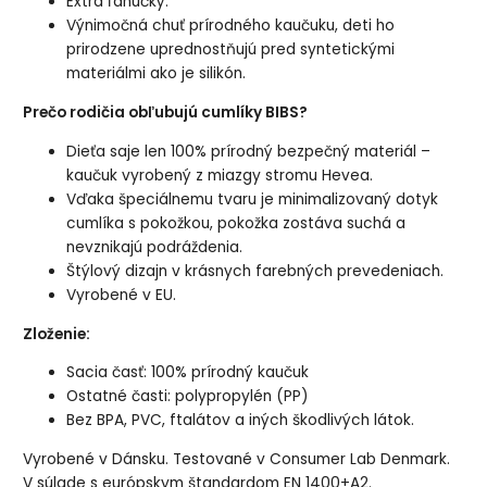
Extra ľahučký.
Výnimočná chuť prírodného kaučuku, deti ho
prirodzene uprednostňujú pred syntetickými
materiálmi ako je silikón.
Prečo rodičia obľubujú cumlíky BIBS?
Dieťa saje len 100% prírodný bezpečný materiál –
kaučuk vyrobený z miazgy stromu Hevea.
Vďaka špeciálnemu tvaru je minimalizovaný dotyk
cumlíka s pokožkou, pokožka zostáva suchá a
nevznikajú podráždenia.
Štýlový dizajn v krásnych farebných prevedeniach.
Vyrobené v EU.
Zloženie:
Sacia časť: 100% prírodný kaučuk
Ostatné časti: polypropylén (PP)
Bez BPA, PVC, ftalátov a iných škodlivých látok.
Vyrobené v Dánsku. Testované v Consumer Lab Denmark.
V súlade s európskym štandardom EN 1400+A2.