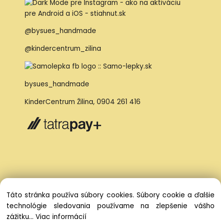
@bysues_handmade
@kindercentrum_zilina
bysues_handmade
KinderCentrum Žilina
,
0904 261 416
Táto stránka používa súbory cookies. Súbory cookie a ďalšie
technológie sledovania používame na zlepšenie vášho
zážitku...
Viac informácií