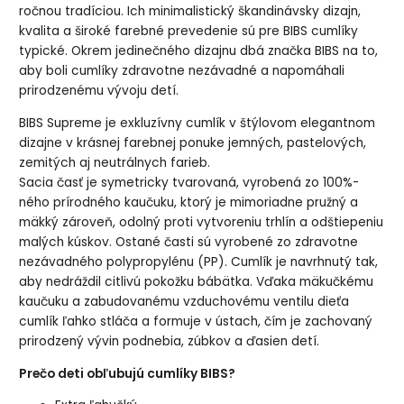
ročnou tradíciou. Ich minimalistický škandinávsky dizajn,
kvalita a široké farebné prevedenie sú pre BIBS cumlíky
typické. Okrem jedinečného dizajnu dbá značka BIBS na to,
aby boli cumlíky zdravotne nezávadné a napomáhali
prirodzenému vývoju detí.
BIBS Supreme je exkluzívny cumlík v štýlovom elegantnom
dizajne v krásnej farebnej ponuke jemných, pastelových,
zemitých aj neutrálnych farieb.
Sacia časť je symetricky tvarovaná, vyrobená zo 100%-
ného prírodného kaučuku, ktorý je mimoriadne pružný a
mäkký zároveň, odolný proti vytvoreniu trhlín a odštiepeniu
malých kúskov. Ostané časti sú vyrobené zo zdravotne
nezávadného polypropylénu (PP). Cumlík je navrhnutý tak,
aby nedráždil citlivú pokožku bábätka. Vďaka mäkučkému
kaučuku a zabudovanému vzduchovému ventilu dieťa
cumlík ľahko stláča a formuje v ústach, čím je zachovaný
prirodzený vývin podnebia, zúbkov a ďasien detí.
Prečo deti obľubujú cumlíky BIBS?