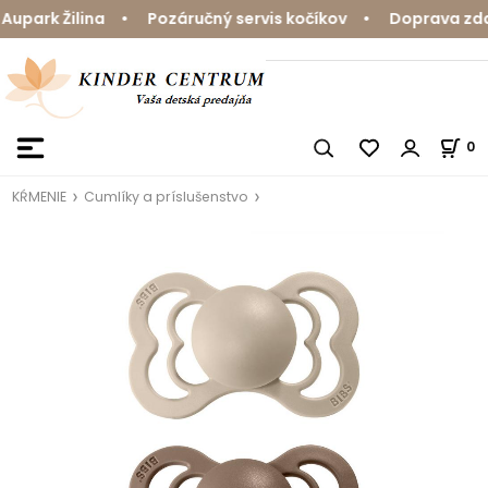
park Žilina • Pozáručný servis kočíkov • Doprava zdarm
0
KŔMENIE
Cumlíky a príslušenstvo