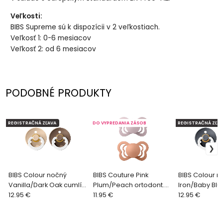
Veľkosti:
BIBS Supreme sú k dispozícii v 2 veľkostiach.
Veľkosť 1: 0-6 mesiacov
Veľkosť 2: od 6 mesiacov
PODOBNÉ PRODUKTY
REGISTRAČNÁ ZĽAVA
DO VYPREDANIA ZÁSOB
REGISTRAČNÁ ZĽAV
BIBS Colour nočný
BIBS Couture Pink
BIBS Colour n
Vanilla/Dark Oak cumlík
Plum/Peach ortodont.
Iron/Baby Blu
z prírodného kaučuku
12.95 €
cumlík z prírodného
11.95 €
prírodného ka
12.95 €
2ks, veľkosť 1
kaučuku 2ks, veľkosť 2
veľkosť 2