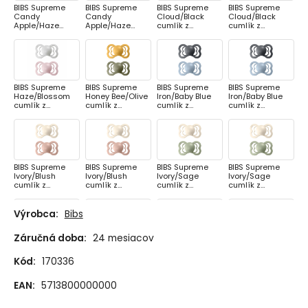
BIBS Supreme
BIBS Supreme
BIBS Supreme
BIBS Supreme
Candy
Candy
Cloud/Black
Cloud/Black
Apple/Haze
Apple/Haze
cumlík z
cumlík z
cumlík z
cumlík z
prírodného
prírodného
prírodného
prírodného
kaučuku 2ks,
kaučuku 2ks,
kaučuku 2ks,
kaučuku 2ks,
veľkosť 1
veľkosť 2
veľkosť 1
veľkosť 2
BIBS Supreme
BIBS Supreme
BIBS Supreme
BIBS Supreme
Haze/Blossom
Honey Bee/Olive
Iron/Baby Blue
Iron/Baby Blue
cumlík z
cumlík z
cumlík z
cumlík z
prírodného
prírodného
prírodného
prírodného
kaučuku 2ks,
kaučuku 2ks,
kaučuku 2ks,
kaučuku 2ks,
veľkosť 1
veľkosť 1
veľkosť 1
veľkosť 2
BIBS Supreme
BIBS Supreme
BIBS Supreme
BIBS Supreme
Ivory/Blush
Ivory/Blush
Ivory/Sage
Ivory/Sage
cumlík z
cumlík z
cumlík z
cumlík z
prírodného
prírodného
prírodného
prírodného
kaučuku 2ks,
kaučuku 2ks,
kaučuku 2ks,
kaučuku 2ks,
veľkosť 1
veľkosť 2
veľkosť 1
veľkosť 2
Výrobca:
Bibs
Záručná doba:
24 mesiacov
BIBS Supreme
BIBS Supreme
BIBS Supreme
BIBS Supreme
Meadow/Earth
Meadow/Earth
Meadow/Earth
Nordic
Kód:
170336
cumlík z
cumlík z
cumlík z silikónu
Mint/Island Sea
prírodného
prírodného
2ks, veľkosť 1
cumlík z
kaučuku 2ks,
kaučuku 2ks,
prírodného
EAN:
5713800000000
veľkosť 1
veľkosť 2
kaučuku 2ks,
veľkosť 1