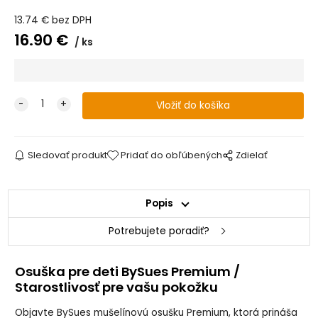
osuška pre deti -
osuška pre deti -
osuška pre deti
osuška s
SMOTANOVÁ
STARORUŽOVÁ
Prémium -
výšivkou - SIVÁ
13.74
€
bez DPH
ZAJAČIK
16.90
€
ks
Mušelínová
Osuška pre
Osuška pre
osuška s
bábätká
bábätká s
výšivkou -
Mušelínová
výšivkou Mušelín
STARORUŽOVÁ
svýšivkou -
- HORČICOVÁ
MALINOVÁ
Sledovať produkt
Pridať do obľúbených
Zdielať
Popis
Potrebujete poradiť?
Osuška pre deti BySues Premium /
Starostlivosť pre vašu pokožku
Objavte BySues mušelínovú osušku Premium, ktorá prináša