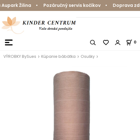
upark Žilina • Pozáručný servis kočíkov • Doprava zdar
0
VÝROBKY BySues
Kúpanie bábätka
Osušky