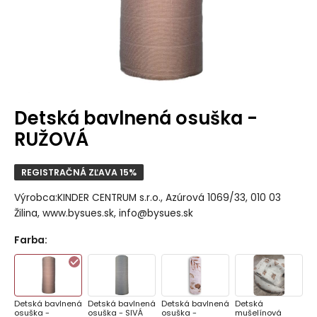
Detská bavlnená osuška -
RUŽOVÁ
REGISTRAČNÁ ZĽAVA 15%
Výrobca:KINDER CENTRUM s.r.o., Azúrová 1069/33, 010 03
Žilina, www.bysues.sk, info@bysues.sk
Farba
:
Detská bavlnená
Detská bavlnená
Detská bavlnená
Detská
osuška -
osuška - SIVÁ
osuška -
mušelínová