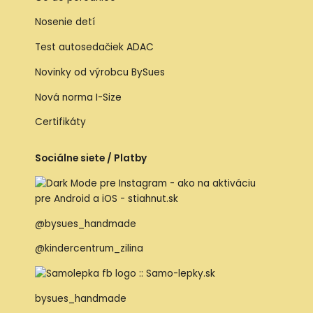
Nosenie detí
Test autosedačiek ADAC
Novinky od výrobcu BySues
Nová norma I-Size
Certifikáty
Sociálne siete / Platby
@bysues_handmade
@kindercentrum_zilina
bysues_handmade