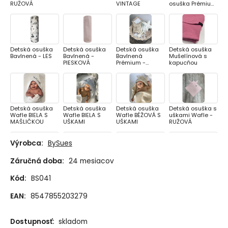
RUŽOVÁ
VINTAGE
osuška Prémium
- BIELY MACKO
KOZERAWSKI
Detská osuška
Detská osuška
Detská osuška
Detská osuška
Bavlnená - LES
Bavlnená -
Bavlnená
Mušelínová s
PIESKOVÁ
Prémium -
kapucňou
SPIACE
ZVIERATKÁ
Detská osuška
Detská osuška
Detská osuška
Detská osuška s
Wafle BIELA S
Wafle BIELA S
Wafle BÉŽOVÁ S
uškami Wafle -
MAŠLIČKOU
UŠKAMI
UŠKAMI
RUŽOVÁ
Výrobca:
BySues
Záručná doba:
24 mesiacov
Detská osuška s
Mušelínová
Mušelínová
Mušelínová
výšivkou Mušelín
osuška pre deti -
osuška pre deti -
osuška pre deti -
Kód:
BS041
- KORUNKA NEW
MODRÁ
MOSS GREEN
RUŽOVÁ
EAN:
8547855203279
Dostupnosť:
skladom
Mušelínová
Mušelínová
Mušelínová
Mušelínová