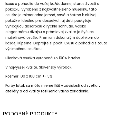
luxus a pohodlie do vašej každodennej starostlivosti o
pokožku. Vyrobená z najkvalitnejšieho mušelínu, táto
osuška je mimoriadne jemná, savá a šetrná k citlivej
pokožke. Ideálna pre dospelých aj deti, poskytuje
vynikajúcu absorpciu a rýchle schnutie. Vďaka
elegantnému dizajnu a prémiovej kvalite je BySues
mušelínová osuška Premium dokonalým doplnkom do
každej kúpeľne. Doprajte si pocit luxusu a pohodlia s touto
výnimočnou osuškou.
Plienková osuška vyrobená zo 100% bavlna.
V najvyššej kvalite. Slovenský výrobok.
Rozmer 100 x 100 cm +- 5%
Farby látok sa môžu mierne líšiť v závislosti od svetla v
ateliéry a od kvality rozlíšenia vášho zariadenia.
PODOBNÉ PRODUKTY