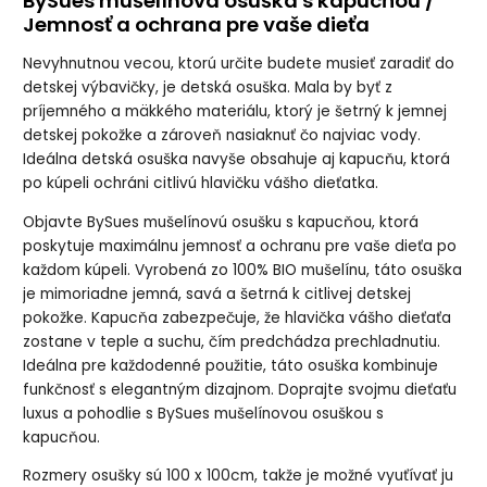
BySues mušelínová osuška s kapucňou /
Jemnosť a ochrana pre vaše dieťa
Nevyhnutnou vecou, ktorú určite budete musieť zaradiť do
detskej výbavičky, je detská osuška. Mala by byť z
príjemného a mäkkého materiálu, ktorý je šetrný k jemnej
detskej pokožke a zároveň nasiaknuť čo najviac vody.
Ideálna detská osuška navyše obsahuje aj kapucňu, ktorá
po kúpeli ochráni citlivú hlavičku vášho dieťatka.
Objavte BySues mušelínovú osušku s kapucňou, ktorá
poskytuje maximálnu jemnosť a ochranu pre vaše dieťa po
každom kúpeli. Vyrobená zo 100% BIO mušelínu, táto osuška
je mimoriadne jemná, savá a šetrná k citlivej detskej
pokožke. Kapucňa zabezpečuje, že hlavička vášho dieťaťa
zostane v teple a suchu, čím predchádza prechladnutiu.
Ideálna pre každodenné použitie, táto osuška kombinuje
funkčnosť s elegantným dizajnom. Doprajte svojmu dieťaťu
luxus a pohodlie s BySues mušelínovou osuškou s
kapucňou.
Rozmery osušky sú 100 x 100cm, takže je možné vyuťívať ju