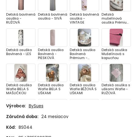
Detská bavlnená
Detská bavlnená
Detská bavlnená
Detská
osuška -
osuška - SIVÁ
osuška -
mušelínová
RUŽOVÁ
VINTAGE
osuška Prémium
- BIELY MACKO
KOZERAWSKI
Detská osuška
Detská osuška
Detská osuška
Detská osuška
Bavlnená - LES
Bavlnená -
Bavlnená
Mušelínová s
PIESKOVÁ
Prémium -
kapucňou
SPIACE
ZVIERATKÁ
Detská osuška
Detská osuška
Detská osuška
Detská osuška s
Wafle BIELA S
Wafle BIELA S
Wafle BÉŽOVÁ S
uškami Wafle -
MAŠLIČKOU
UŠKAMI
UŠKAMI
RUŽOVÁ
Výrobca:
BySues
Záručná doba:
24 mesiacov
Detská osuška s
Mušelínová
Mušelínová
Mušelínová
výšivkou Mušelín
osuška pre deti -
osuška pre deti -
osuška pre deti -
Kód:
BS044
- KORUNKA NEW
MODRÁ
MOSS GREEN
RUŽOVÁ