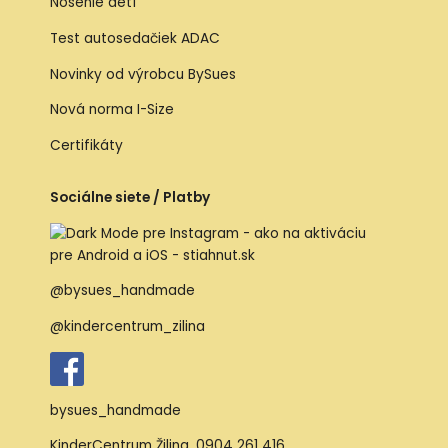
Nosenie detí
Test autosedačiek ADAC
Novinky od výrobcu BySues
Nová norma I-Size
Certifikáty
Sociálne siete / Platby
@bysues_handmade
@kindercentrum_zilina
bysues_handmade
KinderCentrum Žilina
,
0904 261 416