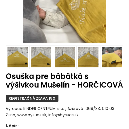
Osuška pre bábätká s
výšivkou Mušelín - HORČICOVÁ
REGISTRAČNÁ ZĽAVA 15%
Výrobca:KINDER CENTRUM s.r.o., Azúrová 1069/33, 010 03
Žilina, www.bysues.sk, info@bysues.sk
Nápis
: