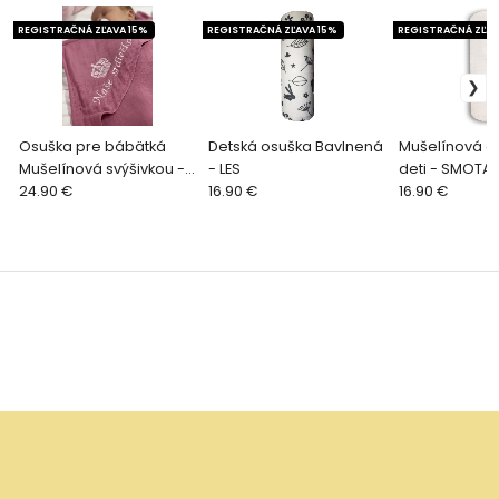
REGISTRAČNÁ ZĽAVA 15%
REGISTRAČNÁ ZĽAVA 15%
REGISTRAČNÁ ZĽAV
Osuška pre bábätká
Detská osuška Bavlnená
Mušelínová o
Mušelínová svýšivkou -
- LES
deti - SMOT
MALINOVÁ
24.90 €
16.90 €
16.90 €