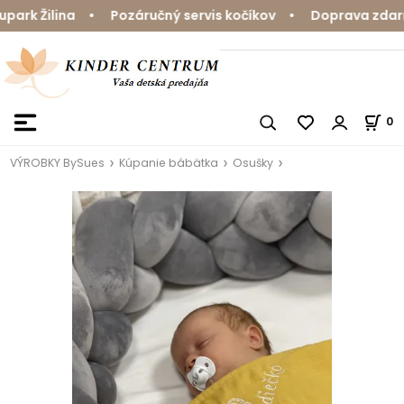
rk Žilina • Pozáručný servis kočíkov • Doprava zdarma 
0
VÝROBKY BySues
Kúpanie bábätka
Osušky