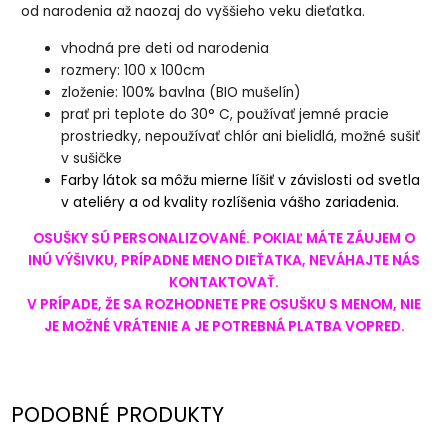
od narodenia až naozaj do vyššieho veku dieťatka.
hodná pre deti od narodenia
v
rozmery: 100 x 100cm
zloženie: 100% bavlna (BIO mušelín)
prať pri teplote do 30° C, používať jemné pracie
prostriedky, nepoužívať chlór ani bielidlá, možné sušiť
v sušičke
Farby látok sa môžu mierne líšiť v závislosti od svetla
v ateliéry a od kvality rozlíšenia vášho zariadenia.
OSUŠKY SÚ PERSONALIZOVANÉ. POKIAĽ MÁTE ZÁUJEM O
INÚ VÝŠIVKU, PRÍPADNE MENO DIEŤATKA, NEVÁHAJTE NÁS
KONTAKTOVAŤ.
V PRÍPADE, ŽE SA ROZHODNETE PRE OSUŠKU S MENOM, NIE
JE MOŽNÉ VRÁTENIE A JE POTREBNÁ PLATBA VOPRED.
PODOBNÉ PRODUKTY