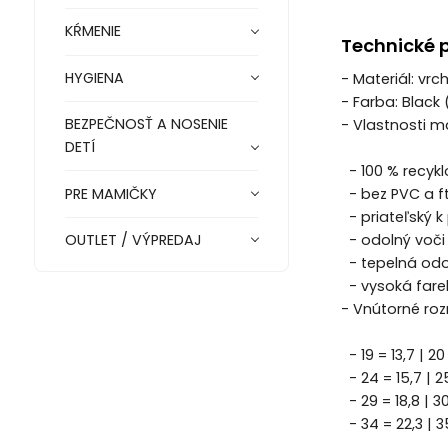
KŔMENIE
Technické 
HYGIENA
- Materiál: vr
- Farba: Black 
BEZPEČNOSŤ A NOSENIE
- Vlastnosti m
DETÍ
- 100 % recykl
PRE MAMIČKY
- bez PVC a f
- priateľský k
OUTLET / VÝPREDAJ
- odolný voči
- tepelná odo
- vysoká fare
- Vnútorné ro
- 19 = 13,7 | 20 
- 24 = 15,7 | 25 
- 29 = 18,8 | 30 
- 34 = 22,3 | 3