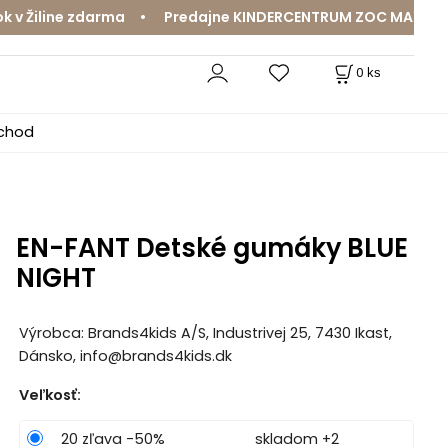
Žiline zdarma • Predajne KINDERCENTRUM ZOC MAX a MamaJ
0
ks
bchod
EN-FANT Detské gumáky BLUE
NIGHT
Výrobca: Brands4kids A/S, Industrivej 25, 7430 Ikast,
Dánsko, info@brands4kids.dk
Veľkosť
:
20 zľava -50%
skladom +2