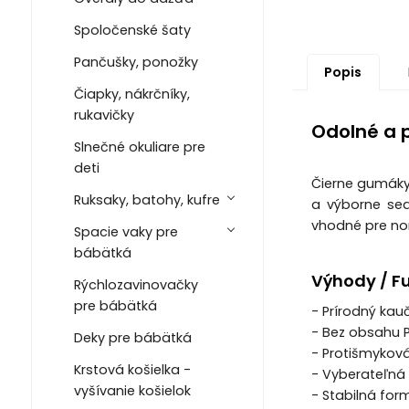
Spoločenské šaty
Pančušky, ponožky
Popis
Čiapky, nákrčníky,
rukavičky
Odolné a 
Slnečné okuliare pre
deti
Čierne gumáky
Ruksaky, batohy, kufre
a výborne sed
vhodné pre nor
Spacie vaky pre
bábätká
Výhody / F
Rýchlozavinovačky
pre bábätká
- Prírodný kau
- Bez obsahu P
Deky pre bábätká
- Protišmyková
Krstová košielka -
- Vyberateľná 
vyšívanie košielok
- Stabilná for