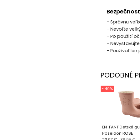
Bezpečnost
- Správnu veľk
- Nevoľte veľk
- Po použití oč
- Nevystavujte
- Používať le
PODOBNÉ P
- 40%
EN-FANT Detské g
Poseidon ROSE
23.97 €
39.95 €