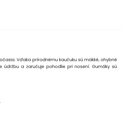
 počasia. Vďaka prírodnému kaučuku sú mäkké, ohybné
je údržbu a zaručuje pohodlie pri nosení. Gumáky sú
.