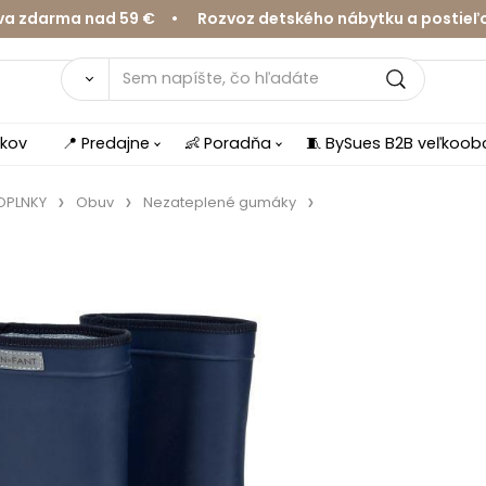
arma nad 59 € • Rozvoz detského nábytku a postieľok v 
íkov
📍 Predajne
👶 Poradňa
🧵 BySues B2B veľkoo
DOPLNKY
Obuv
Nezateplené gumáky