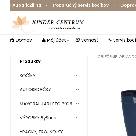
 Aupark Žilina • Pozáručný servis kočíkov • Doprava zd
🏠 Domov
👤 Môj účet
🎁 Vernosť
🔧 Servis koč
OBLEČENIE, OBUV, 
Produkty
KOČÍKY
AUTOSEDAČKY
MAYORAL JAR LETO 2026
VÝROBKY BySues
HRAČKY, TROJKOLKY,