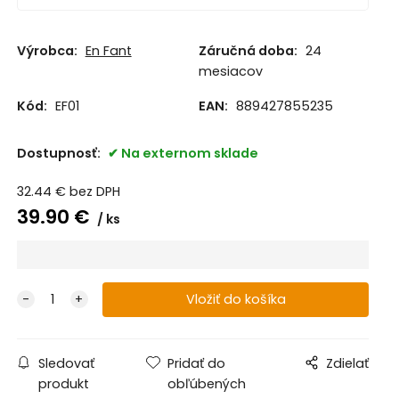
Výrobca:
En Fant
Záručná doba:
24
mesiacov
Kód:
EF01
EAN:
889427855235
Dostupnosť:
Na externom sklade
32.44
€
bez DPH
39.90
€
ks
Sledovať
Pridať do
Zdielať
produkt
obľúbených