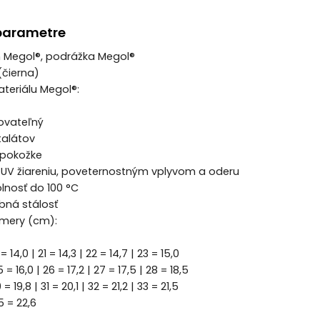
parametre
ch Megol®, podrážka Megol®
(čierna)
ateriálu Megol®:
ovateľný
talátov
 pokožke
 UV žiareniu, poveternostným vplyvom a oderu
lnosť do 100 °C
bná stálosť
zmery (cm):
= 14,0 | 21 = 14,3 | 22 = 14,7 | 23 = 15,0
= 16,0 | 26 = 17,2 | 27 = 17,5 | 28 = 18,5
= 19,8 | 31 = 20,1 | 32 = 21,2 | 33 = 21,5
5 = 22,6