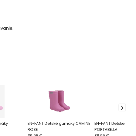
vanie.
máky
EN-FANT Detské gumáky CAMINE
EN-FANT Detské gum
ROSE
PORTABELLA
39.95 €
39.95 €