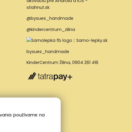
@bysues_handmade
@kindercentrum_zilina
bysues_handmade
KinderCentrum Žilina
,
0904 261 416
dovania používame na