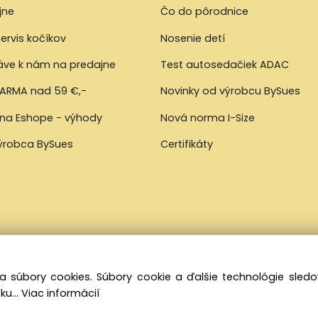
jne
Čo do pôrodnice
ervis kočíkov
Nosenie detí
ráve k nám na predajne
Test autosedačiek ADAC
ARMA nad 59 €,-
Novinky od výrobcu BySues
 na Eshope - výhody
Nová norma I-Size
výrobca BySues
Certifikáty
a súbory cookies. Súbory cookie a ďalšie technológie sle
ku...
Viac informácií