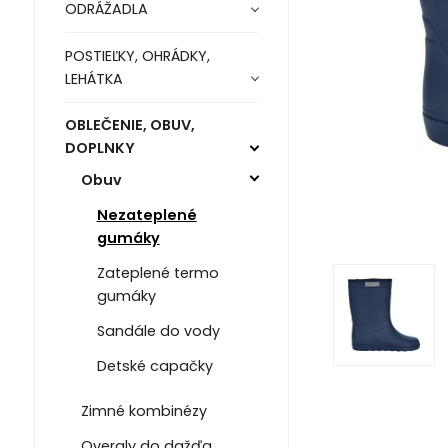
ODRÁŽADLA
POSTIEĽKY, OHRÁDKY,
LEHÁTKA
OBLEČENIE, OBUV,
DOPLNKY
Obuv
Nezateplené
gumáky
Zateplené termo
gumáky
Sandále do vody
Detské capačky
Zimné kombinézy
Overaly do dažďa