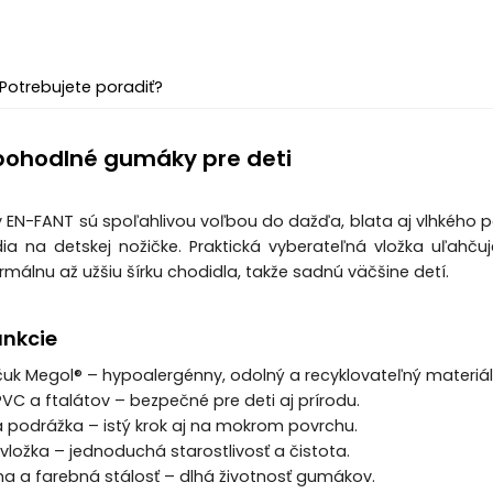
Potrebujete poradiť?
pohodlné gumáky pre deti
 EN-FANT sú spoľahlivou voľbou do dažďa, blata aj vlhkého
ia na detskej nožičke. Praktická vyberateľná vložka uľahču
málnu až užšiu šírku chodidla, takže sadnú väčšine detí.
unkcie
čuk Megol® – hypoalergénny, odolný a recyklovateľný materiál
VC a ftalátov – bezpečné pre deti aj prírodu.
 podrážka – istý krok aj na mokrom povrchu.
vložka – jednoduchá starostlivosť a čistota.
ma a farebná stálosť – dlhá životnosť gumákov.