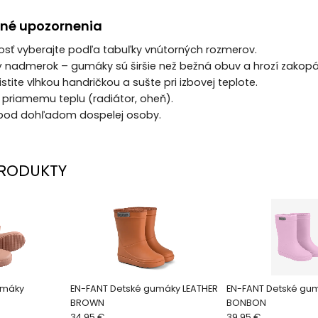
né upozornenia
osť vyberajte podľa tabuľky vnútorných rozmerov.
ý nadmerok – gumáky sú širšie než bežná obuv a hrozí zakopá
istite vlhkou handričkou a sušte pri izbovej teplote.
 priamemu teplu (radiátor, oheň).
n pod dohľadom dospelej osoby.
RODUKTY
umáky
EN-FANT Detské gumáky LEATHER
EN-FANT Detské gu
BROWN
BONBON
34.95 €
39.95 €