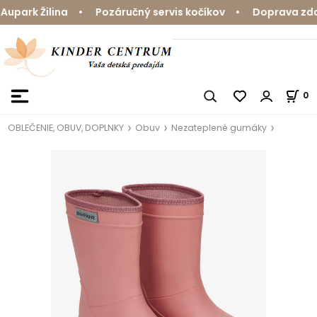
park Žilina • Pozáručný servis kočíkov • Doprava zdarm
0
OBLEČENIE, OBUV, DOPLNKY
Obuv
Nezateplené gumáky