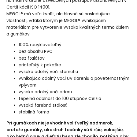
normám vrátane osvedčených postupov ustanovených v
Certifikácii ISO 14001.
MEGOL® má veľa kvalít, ale hlavné sú nasledujúce
vlastnosti, vďaka ktorým je MEGOL® vynikajúcim
materiálom pre vytvorenie vysoko kvalitných termo čižiem
a gumákov:
100% recyklovateľný
bez obsahu PVC
bez ftalátov
priateľský k pokožke
vysoko odolný voči starnutiu
vynikajúco odolný voči UV žiareniu a poveternostným
vplyvom
vysoko odolný voči oderu
tepelná odolnosť do 100 stupňov Celzia
vysoká farebná stálosť
stabilná forma
Pri gumákoch nie je vhodné voliť veľký nadmerok,
pretože gumáky, ako druh topánky sú širšie, volnejšie,
ako bežná obuv a dieťaťu by sa zle chodilo, potkýnalo by