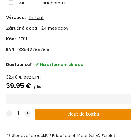
34
skladom +1
Výrobca:
En Fant
Záručná doba:
24 mesiacov
Kód:
EF01
EAN:
889427857815
Dostupnosť:
Na externom sklade
32.48
€
bez DPH
39.95
€
ks
Sledovať produkt
Pridať do obľúbených
Zdielať