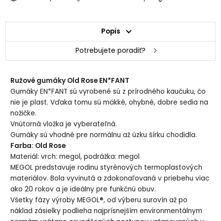
Popis
Potrebujete poradiť?
Ružové gumáky Old Rose EN*FANT
Gumáky EN*FANT sú vyrobené sú z prírodného kaučuku, čo
nie je plast. Vďaka tomu sú mäkké, ohybné, dobre sedia na
nožičke.
Vnútorná vložka je vyberateľná.
Gumáky sú vhodné pre normálnu až úzku šírku chodidla.
Farba: Old Rose
Materiál: vrch: megol, podrážka: megol
MEGOL predstavuje rodinu styrénových termoplastových
materiálov. Bola vyvinutá a zdokonaľovaná v priebehu viac
ako 20 rokov a je ideálny pre funkčnú obuv.
Všetky fázy výroby MEGOL®, od výberu surovín až po
náklad zásielky podlieha najprísnejším environmentálnym