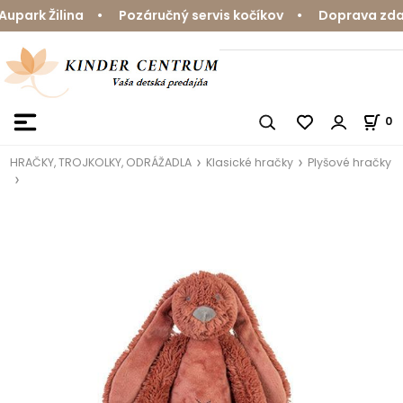
ark Žilina • Pozáručný servis kočíkov • Doprava zdarm
0
HRAČKY, TROJKOLKY, ODRÁŽADLA
Klasické hračky
Plyšové hračky