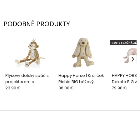
PODOBNÉ PRODUKTY
REGISTRAČNÁ ZĽAV
Plyšový detský spáč s
Happy Horse | Králiček
HAPPY HORSE |
projektorom a
Richie BIG béžový
Dakota BIG ve
melódiami, Monkey
23.90 €
veľkosť: 58 cm
36.00 €
cm
79.98 €