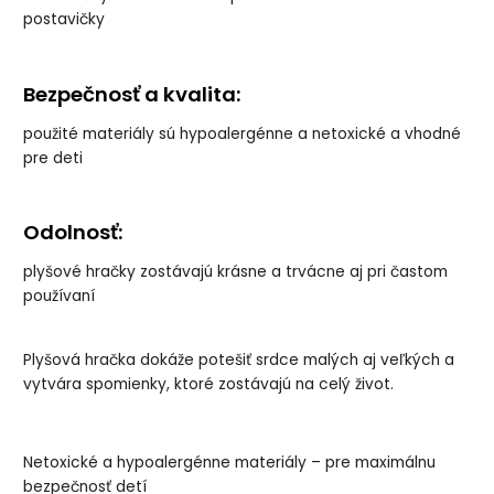
veľkosť: 38 cm
veľkosť: 38 cm
postavičky
Bezpečnosť a kvalita:
použité materiály sú hypoalergénne a netoxické a vhodné
pre deti
Odolnosť:
plyšové hračky zostávajú krásne a trvácne aj pri častom
používaní
Plyšová hračka dokáže potešiť srdce malých aj veľkých a
vytvára spomienky, ktoré zostávajú na celý život.
Netoxické a hypoalergénne materiály – pre maximálnu
bezpečnosť detí