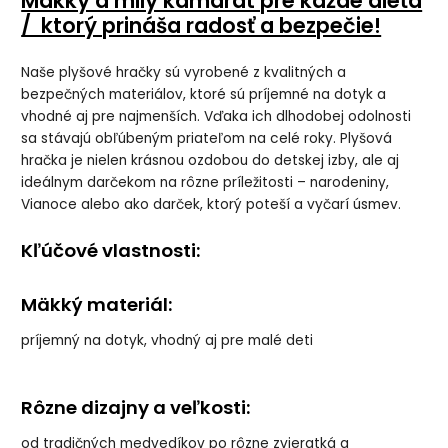
Mäkký a milý kamarát pre každé dieťa
/ ktorý prináša radosť a bezpečie!
Naše plyšové hračky sú vyrobené z kvalitných a
Happy Horse |
Happy Horse |
Happy Horse |
Happy Horse |
králik Richie Old
králik Richie
králiček Richie
králiček Richie
bezpečných materiálov, ktoré sú príjemné na dotyk a
purple GRAPHIC
zelený veľkosť:
hrdzavý veľkosť:
modrý veľkosť:
veľkosť: 38 cm
38 cm
38 cm
38 cm
vhodné aj pre najmenších. Vďaka ich dlhodobej odolnosti
sa stávajú obľúbeným priateľom na celé roky. Plyšová
hračka je nielen krásnou ozdobou do detskej izby, ale aj
ideálnym darčekom na rôzne príležitosti – narodeniny,
Happy Horse |
Happy Horse |
Happy Horse |
Happy Horse |
Vianoce alebo ako darček, ktorý poteší a vyčarí úsmev.
králiček Richie
králiček Richie
králiček Richie
králiček Richie
okrový veľkosť:
svetlo sivý
tmavo modrý
tyrkys veľkosť: 38
38 cm
veľkosť: 38 cm
veľkosť: 38 cm
cm
Kľúčové vlastnosti:
Mäkký materiál:
Happy Horse |
Happy Horse |
Happy Horse |
Happy Horse |
králiček Richie
králičk Richie
Ľadový
Žirafa Gary n.2
žltý veľkosť: 38
hnedý veľkosť:
medvedík Izzy
veľkosť: 38 cm
príjemný na dotyk, vhodný aj pre malé deti
cm
38 cm
n.2 veľkosť: 38
cm
Rôzne dizajny a veľkosti:
HAPPY HORSE |
HAPPY HORSE |
Psík Dakota n.3
Psík Driver n.3
od tradičných medvedíkov po rôzne zvieratká a