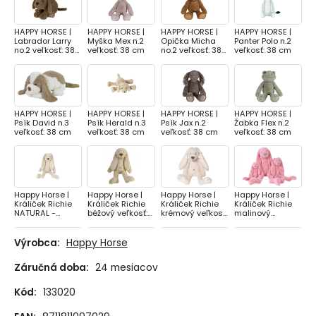
HAPPY HORSE |
HAPPY HORSE |
HAPPY HORSE |
HAPPY HORSE |
Labrador Larry
Myška Mex n.2
Opička Micha
Panter Polo n.2
no.2 veľkosť: 38
veľkosť: 38 cm
no.2 veľkosť: 38
veľkosť: 38 cm
cm
cm
HAPPY HORSE |
HAPPY HORSE |
HAPPY HORSE |
HAPPY HORSE |
Psík David n.3
Psík Herald n.3
Psík Jax n.2
Žabka Flex n.2
veľkosť: 38 cm
veľkosť: 38 cm
veľkosť: 38 cm
veľkosť: 38 cm
Happy Horse |
Happy Horse |
Happy Horse |
Happy Horse |
Králiček Richie
Králiček Richie
Králiček Richie
Králiček Richie
NATURAL -
béžový veľkosť:
krémový veľkosť:
malinový
béžový veľkosť:
38 cm
38 cm
veľkosť: 38 cm
38 cm
Výrobca:
Happy Horse
Záručná doba:
24 mesiacov
Happy Horse |
Happy Horse |
Happy Horse |
Happy Horse |
Králiček Richie
Králiček Richie
Králiček Richie
Králiček Richie
Kód:
133020
oranžový
recyklovaný -
recyklovaný -
recyklovaný -
veľkosť: 38 cm
fialový veľkosť:
marhuľový
pistáciový
38 cm
veľkosť: 38 cm
veľkosť: 38 cm