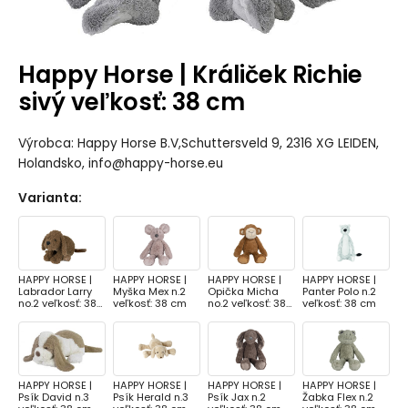
Happy Horse | Králiček Richie
sivý veľkosť: 38 cm
Výrobca: Happy Horse B.V,Schuttersveld 9, 2316 XG LEIDEN,
Holandsko, info@happy-horse.eu
Varianta
:
HAPPY HORSE |
HAPPY HORSE |
HAPPY HORSE |
HAPPY HORSE |
Labrador Larry
Myška Mex n.2
Opička Micha
Panter Polo n.2
no.2 veľkosť: 38
veľkosť: 38 cm
no.2 veľkosť: 38
veľkosť: 38 cm
cm
cm
HAPPY HORSE |
HAPPY HORSE |
HAPPY HORSE |
HAPPY HORSE |
Psík David n.3
Psík Herald n.3
Psík Jax n.2
Žabka Flex n.2