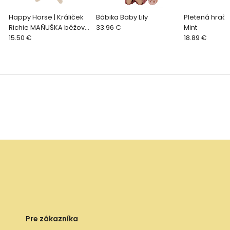
Happy Horse | Králiček
Bábika Baby Lily
Pletená hračka
Richie MAŇUŠKA béžová
33.96 €
Mint
veľkosť: 26 cm
15.50 €
18.89 €
Pre zákazníka