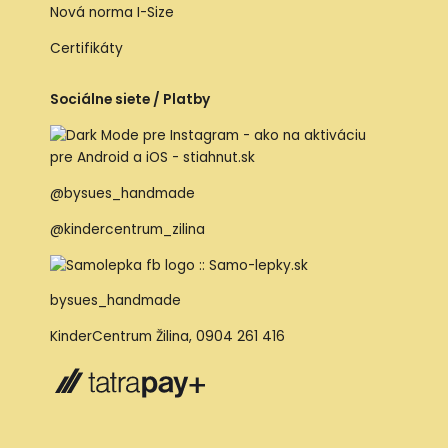
Nová norma I-Size
Certifikáty
Sociálne siete / Platby
@bysues_handmade
@kindercentrum_zilina
bysues_handmade
KinderCentrum Žilina
,
0904 261 416