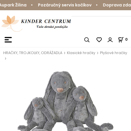
ark Žilina • Pozáručný servis kočíkov • Doprava zdarma
0
HRAČKY, TROJKOLKY, ODRÁŽADLA
Klasické hračky
Plyšové hračky