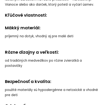
Happy Horse |
Happy Horse |
Happy Horse |
Happy Horse |
Vianoce alebo ako darček, ktorý poteší a vyčarí úsmev.
králiček Richie
králiček Richie
králiček Richie
králiček Richie
okrový veľkosť:
svetlo sivý
tmavo modrý
tyrkys veľkosť: 38
38 cm
veľkosť: 38 cm
veľkosť: 38 cm
cm
Kľúčové vlastnosti:
Mäkký materiál:
Happy Horse |
Happy Horse |
Happy Horse |
Happy Horse |
králiček Richie
králičk Richie
Ľadový
Žirafa Gary n.2
žltý veľkosť: 38
hnedý veľkosť:
medvedík Izzy
veľkosť: 38 cm
príjemný na dotyk, vhodný aj pre malé deti
cm
38 cm
n.2 veľkosť: 38
cm
Rôzne dizajny a veľkosti:
HAPPY HORSE |
HAPPY HORSE |
Psík Dakota n.3
Psík Driver n.3
od tradičných medvedíkov po rôzne zvieratká a
veľkosť: 38 cm
veľkosť: 38 cm
postavičky
Bezpečnosť a kvalita:
použité materiály sú hypoalergénne a netoxické a vhodné
pre deti