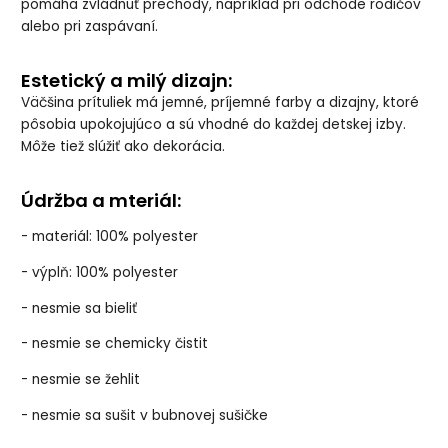
pomáha zvládnuť prechody, napríklad pri odchode rodičov
alebo pri zaspávaní.
Estetický a milý dizajn:
Väčšina prítuliek má jemné, príjemné farby a dizajny, ktoré
pôsobia upokojujúco a sú vhodné do každej detskej izby.
Môže tiež slúžiť ako dekorácia.
Údržba a mteriál:
- materiál: 100% polyester
- výplň: 100% polyester
- nesmie sa bieliť
- nesmie se chemicky čistit
- nesmie se žehlit
- nesmie sa sušit v bubnovej sušičke