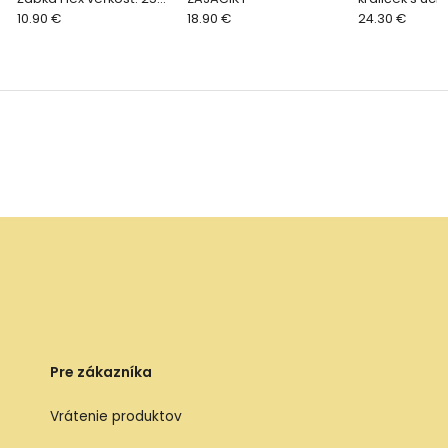
cm
10.90 €
18.90 €
ružový
24.30 €
Pre zákazníka
Vrátenie produktov