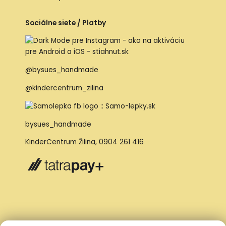
Sociálne siete / Platby
@bysues_handmade
@kindercentrum_zilina
bysues_handmade
KinderCentrum Žilina
,
0904 261 416