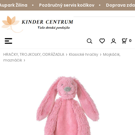
ark Žilina • Pozáručný servis kočíkov • Doprava zdarma
0
HRAČKY, TROJKOLKY, ODRÁŽADLA
Klasické hračky
Mojkáčik,
maznáčik