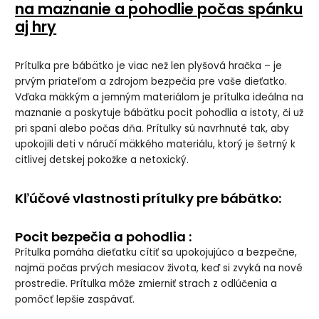
na maznanie a pohodlie počas spánku
aj hry
Prítulka pre bábätko je viac než len plyšová hračka – je
prvým priateľom a zdrojom bezpečia pre vaše dieťatko.
Vďaka mäkkým a jemným materiálom je prítulka ideálna na
maznanie a poskytuje bábätku pocit pohodlia a istoty, či už
pri spaní alebo počas dňa. Prítulky sú navrhnuté tak, aby
upokojili deti v náručí mäkkého materiálu, ktorý je šetrný k
citlivej detskej pokožke a netoxický.
Kľúčové vlastnosti prítulky pre bábätko:
Pocit bezpečia a pohodlia :
Prítulka pomáha dieťatku cítiť sa upokojujúco a bezpečne,
najmä počas prvých mesiacov života, keď si zvyká na nové
prostredie. Prítulka môže zmierniť strach z odlúčenia a
pomôcť lepšie zaspávať.