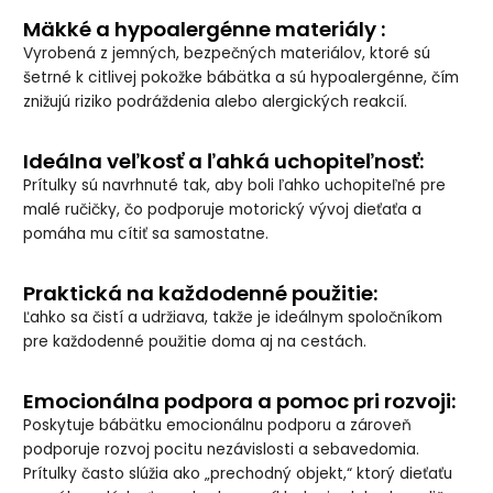
Mäkké a hypoalergénne materiály :
Vyrobená z jemných, bezpečných materiálov, ktoré sú
šetrné k citlivej pokožke bábätka a sú hypoalergénne, čím
znižujú riziko podráždenia alebo alergických reakcií.
Ideálna veľkosť a ľahká uchopiteľnosť:
Prítulky sú navrhnuté tak, aby boli ľahko uchopiteľné pre
malé ručičky, čo podporuje motorický vývoj dieťaťa a
pomáha mu cítiť sa samostatne.
Praktická na každodenné použitie:
Ľahko sa čistí a udržiava, takže je ideálnym spoločníkom
pre každodenné použitie doma aj na cestách.
Emocionálna podpora a pomoc pri rozvoji:
Poskytuje bábätku emocionálnu podporu a zároveň
podporuje rozvoj pocitu nezávislosti a sebavedomia.
Prítulky často slúžia ako „prechodný objekt,“ ktorý dieťaťu