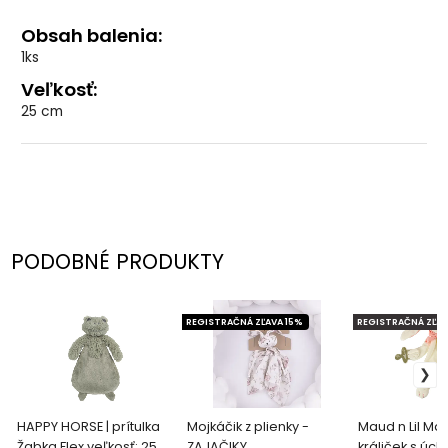
Obsah balenia:
1ks
Veľkosť:
25 cm
PODOBNÉ PRODUKTY
REGISTRAČNÁ ZĽAVA 15%
REGISTRAČNÁ ZĽAV
HAPPY HORSE | prítulka
Mojkáčik z plienky -
Maud n Lil Ma
Žabka Flex veľkosť: 25
ZAJAČIKY
králiček s úch