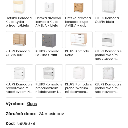
Detská Komoda
Detská drevená
Detská drevená
KLUPS Komoda
Klups Lydia
komoda Klups
komoda Klups
OLIVIA biela
prírodna/biela
AMELIA - biela
AMELIA - dub
KLUPS Komoda
KLUPS Komoda
KLUPS Komoda
KLUPS Komoda s
OLIVIA buk
Pauline Grafit
Sofie
prebaľovacím
nádstavcom
Nati
KLUPS Komoda s
KLUPS Komoda s
KLUPS Komoda s
KLUPS Komoda s
prebaľovacím
prebaľovacím
prebaľovacím
prebaľovacím
nádstavcom Nel
nádstavcom Nel
nádstavcom
nádstavcom
obláčik
srdce
Paula II
Safari Žirafka,
farba biela
Výrobca:
Klups
Záručná doba:
24 mesiacov
KLUPS PAULINE
KLUPS komoda
KLUPŚ Komoda s
KUPS DALIA
Komoda, grafit-
Karolina
prebaľovacím
Komoda, buk-
Kód:
5909679
dub
pultom SAFARI
popol