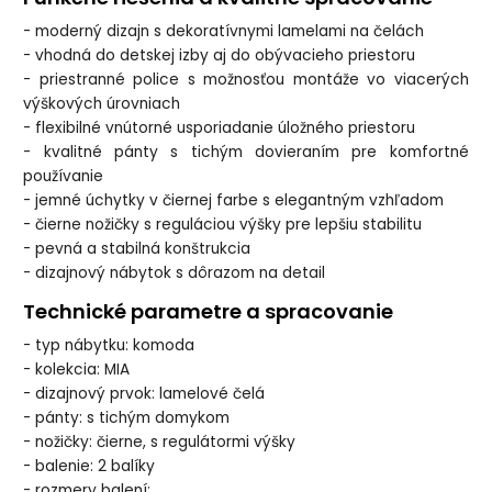
- moderný dizajn s dekoratívnymi lamelami na čelách
- vhodná do detskej izby aj do obývacieho priestoru
- priestranné police s možnosťou montáže vo viacerých
výškových úrovniach
- flexibilné vnútorné usporiadanie úložného priestoru
- kvalitné pánty s tichým dovieraním pre komfortné
používanie
- jemné úchytky v čiernej farbe s elegantným vzhľadom
- čierne nožičky s reguláciou výšky pre lepšiu stabilitu
- pevná a stabilná konštrukcia
- dizajnový nábytok s dôrazom na detail
Technické parametre a spracovanie
- typ nábytku: komoda
- kolekcia: MIA
- dizajnový prvok: lamelové čelá
- pánty: s tichým domykom
- nožičky: čierne, s regulátormi výšky
- balenie: 2 balíky
- rozmery balení: