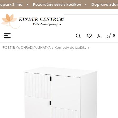
rk Žilina • Pozáručný servis kočíkov • Doprava zdarma 
0
POSTIEĽKY, OHRÁDKY, LEHÁTKA
Komody do izbičky