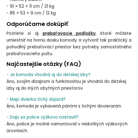
- 91 × 52 × 11 cm / 21 kg
- 85 × 53 × 9 cm / 12 kg
Odporúčame dokúpiť
Pozriete si aj
prebaľovacie podložky
, ktoré môžete
umiestniť na hornú dosku komody a vytvoriť tak praktický a
pohodlný prebaľovací priestor bez potreby samostatného
prebaľovacieho pultu.
Najčastejšie otázky (FAQ)
- Je komoda vhodná aj do detskej izby?
Áno, svojím dizajnom a funkčnosťou je vhodná do detskej
izby aj do iných obytných priestorov.
- Majú dvierka tichý dojazd?
Áno, komoda je vybavená pántmi s tichým dovieraním.
- Dajú sa police výškovo nastaviť?
Áno, police je možné namontovať v niekoľkých výškových
úrovniach.