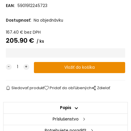
ŽIRAFA biela-
orech
EAN:
5901912245723
Dostupnosť:
Na objednávku
Komoda LITTLE
Komoda do
Komoda do
Komoda do
SKY od KLUPS
detskej izby
detskej izby
detskej izby
DALIA
Klups Blanka
Klups Dalia Grey
Klups Mia - Biela
167.40
€
bez DPH
antracitovo-
dubová
205.90
€
ks
Sledovať produkt
Pridať do obľúbených
Zdielať
Popis
Príslušenstvo
Potrebujete poradiť?