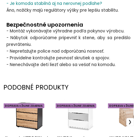
- Je komoda stabilná aj na nerovnej podlahe?
Áno, nožičky majú regulátory výšky pre lepšiu stabilitu.
Bezpečnostné upozornenia
- Montáž vykonávajte výhradne podľa pokynov výrobcu.
- Nábytok odporúčame pripevniť k stene, aby sa predišlo
prevráteniu.
- Nepreťažujte police nad odporúčanú nosnosť.
- Pravidelne kontrolujte pevnosť skrutiek a spojov.
- Nenechávajte deti liezť alebo sa vešať na komodu.
PODOBNÉ PRODUKTY
DOPRAVA v ŽILINE ZDARMA
DOPRAVA v ŽILINE ZDARMA
DOPRAVA v ŽILINE 