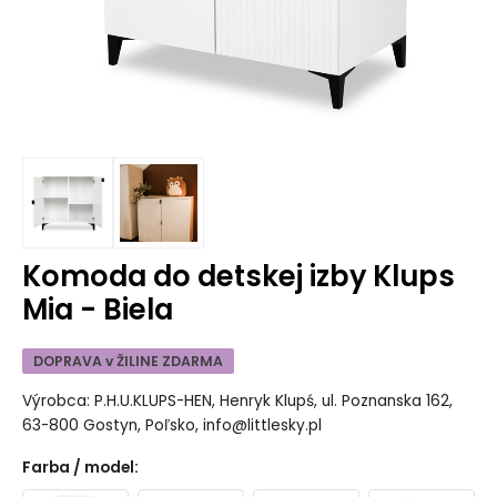
Komoda do detskej izby Klups
Mia - Biela
DOPRAVA v ŽILINE ZDARMA
Výrobca: P.H.U.KLUPS-HEN, Henryk Klupś, ul. Poznanska 162,
63-800 Gostyn, Poľsko, info@littlesky.pl
Farba / model
: