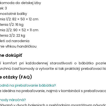
 komoda do detskej izby
ek: 3
amostatné balíky
ia 1/2: 82 × 50 × 12 cm
nia 1/2: 16 kg
ia 2/2: 90 × 52 × 11 cm
enia 2/2: 22 kg
 deti od narodenia
enie vlhkou handričkou
e dokúpiť
í komfort pri každodennej starostlivosti o bábätko pozri
vrchnú časť komody a vytvoríte si tak praktický prebaľovací kú
e otázky (FAQ)
odná na prebaľovanie bábätka?
e ideálna na prebaľovanie, najmä v kombinácii s prebaľovac
mody náročná?
dávaná v dvoch baleniach s prehľadným montážnym návod