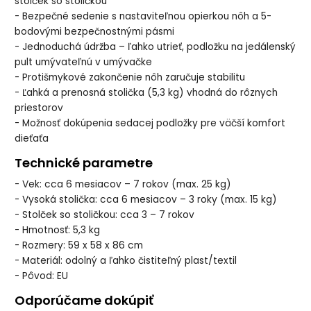
stolček so stoličkou
- Bezpečné sedenie s nastaviteľnou opierkou nôh a 5-
bodovými bezpečnostnými pásmi
- Jednoduchá údržba – ľahko utrieť, podložku na jedálenský
pult umývateľnú v umývačke
- Protišmykové zakončenie nôh zaručuje stabilitu
- Ľahká a prenosná stolička (5,3 kg) vhodná do rôznych
priestorov
- Možnosť dokúpenia sedacej podložky pre väčší komfort
dieťaťa
Technické parametre
- Vek: cca 6 mesiacov – 7 rokov (max. 25 kg)
- Vysoká stolička: cca 6 mesiacov – 3 roky (max. 15 kg)
- Stolček so stoličkou: cca 3 – 7 rokov
- Hmotnosť: 5,3 kg
- Rozmery: 59 x 58 x 86 cm
- Materiál: odolný a ľahko čistiteľný plast/textil
- Pôvod: EU
Odporúčame dokúpiť