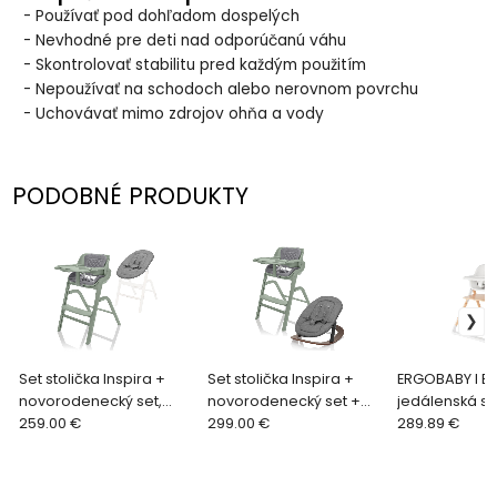
- Používať pod dohľadom dospelých
- Nevhodné pre deti nad odporúčanú váhu
- Skontrolovať stabilitu pred každým použitím
- Nepoužívať na schodoch alebo nerovnom povrchu
- Uchovávať mimo zdrojov ohňa a vody
PODOBNÉ PRODUKTY
Set stolička Inspira +
Set stolička Inspira +
ERGOBABY l E
novorodenecký set,
novorodenecký set +
jedálenská sto
Pistacio Green
259.00 €
hojdacia základňa,
299.00 €
- Natural Wo
289.89 €
Pistacio Green