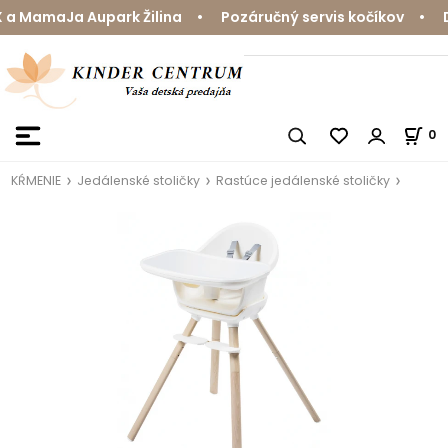
 MamaJa Aupark Žilina • Pozáručný servis kočíkov • Do
0
KŔMENIE
Jedálenské stoličky
Rastúce jedálenské stoličky