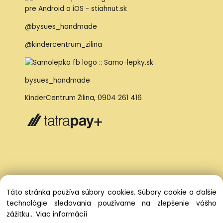
@bysues_handmade
@kindercentrum_zilina
bysues_handmade
KinderCentrum Žilina
,
0904 261 416
Táto stránka používa súbory cookies. Súbory cookie a ďalšie
technológie sledovania používame na zlepšenie vášho
zážitku...
Viac informácií