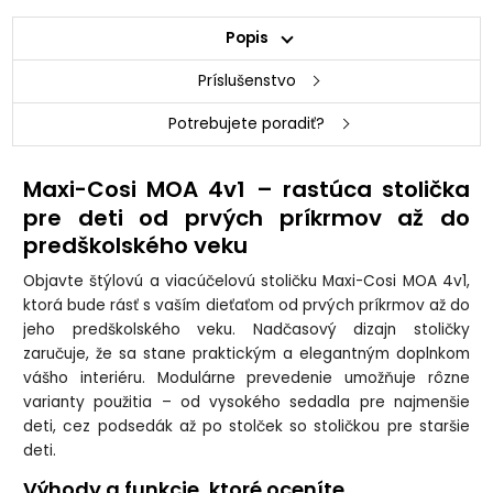
Popis
Príslušenstvo
Potrebujete poradiť?
Maxi-Cosi MOA 4v1 – rastúca stolička
pre deti od prvých príkrmov až do
predškolského veku
Objavte štýlovú a viacúčelovú stoličku Maxi-Cosi MOA 4v1,
ktorá bude rásť s vaším dieťaťom od prvých príkrmov až do
jeho predškolského veku. Nadčasový dizajn stoličky
zaručuje, že sa stane praktickým a elegantným doplnkom
vášho interiéru. Modulárne prevedenie umožňuje rôzne
varianty použitia – od vysokého sedadla pre najmenšie
deti, cez podsedák až po stolček so stoličkou pre staršie
deti.
Výhody a funkcie, ktoré oceníte