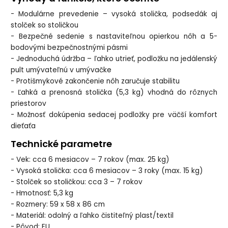
- Modulárne prevedenie – vysoká stolička, podsedák aj
stolček so stoličkou
- Bezpečné sedenie s nastaviteľnou opierkou nôh a 5-
bodovými bezpečnostnými pásmi
- Jednoduchá údržba – ľahko utrieť, podložku na jedálenský
pult umývateľnú v umývačke
- Protišmykové zakončenie nôh zaručuje stabilitu
- Ľahká a prenosná stolička (5,3 kg) vhodná do rôznych
priestorov
- Možnosť dokúpenia sedacej podložky pre väčší komfort
dieťaťa
Technické parametre
- Vek: cca 6 mesiacov – 7 rokov (max. 25 kg)
- Vysoká stolička: cca 6 mesiacov – 3 roky (max. 15 kg)
- Stolček so stoličkou: cca 3 – 7 rokov
- Hmotnosť: 5,3 kg
- Rozmery: 59 x 58 x 86 cm
- Materiál: odolný a ľahko čistiteľný plast/textil
- Pôvod: EU