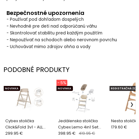
Bezpečnostné upozornenia
- Používať pod dohľadom dospelých
- Nevhodné pre deti nad odporúčanú váhu
- Skontrolovať stabilitu pred každým použitím
- Nepoužívať na schodoch alebo nerovnom povrchu
- Uchovávať mimo zdrojov ohňa a vody
PODOBNÉ PRODUKTY
- 5%
NOVINKA
NOVINKA
REGISTRAČNÁ ZĽAV
Cybex stolička
Jedálenska stolička
Nesta stolička
Click&Fold 3v1 - ALL
Cybex Lemo 4in1 Set
179.60 €
NATURAL | light natural
299.95 €
Sand White
398.95 €
419.95 €