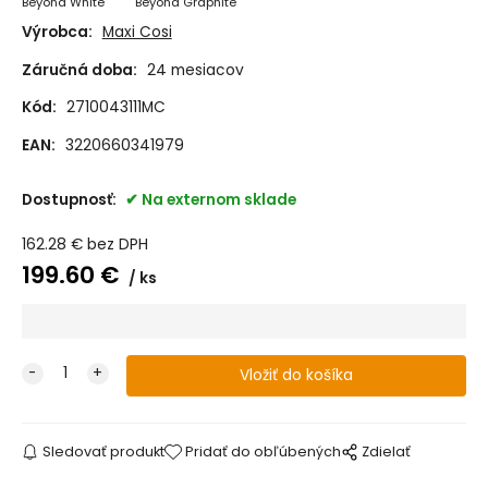
Beyond White
Beyond Graphite
Výrobca:
Maxi Cosi
Záručná doba:
24 mesiacov
Kód:
2710043111MC
EAN:
3220660341979
Dostupnosť:
Na externom sklade
162.28
€
bez DPH
199.60
€
ks
Sledovať produkt
Pridať do obľúbených
Zdielať