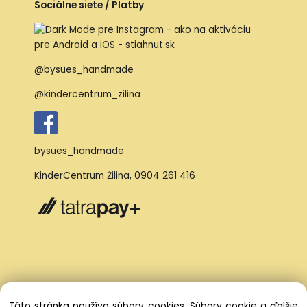
Sociálne siete / Platby
@bysues_handmade
@kindercentrum_zilina
bysues_handmade
KinderCentrum Žilina
,
0904 261 416
Táto stránka používa súbory cookies. Súbory cookie a ďalšie