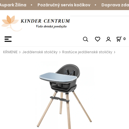
park Žilina • Pozáručný servis kočíkov • Doprava zdarm
0
KŔMENIE
Jedálenské stoličky
Rastúce jedálenské stoličky