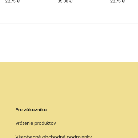
polarizované s puzdrom
22.75 €
35.00 €
mesiacov pol
22.75 €
2026 - HNEDÉ guľaté
s puzdrom 20
MODRÉ hrana
Pre zákazníka
Vrátenie produktov
Všeobecné obchodné podmienky