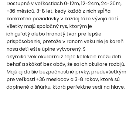
Dostupné v veľkostiach 0-12m, 12-24m, 24-36m,
+36 měsíců, 3-8 let
, kedy každá z nich spĺňa
konkrétne požiadavky v každej fáze vývoja detí.
Všetky majú spoločný rys, ktorým je
ich guľatý alebo hranatý tvar pre lepšie
prispôsobenie, pretože v ranom veku nie je koreň
nosa detí ešte úplne vytvorený. S
akýmikoľvek okuliarmi z tejto kolekcie môžu deti
behať a skákať bez obáv, že sa ich okuliare rozbijú.
Majú aj ďalšie bezpečnostné prvky, predevšetkým
pre veľkosti +36 mesiacov a 3-8 rokov, ktoré sú
doplnené o šňúrku, ktorá perfektne sedí na hlave.