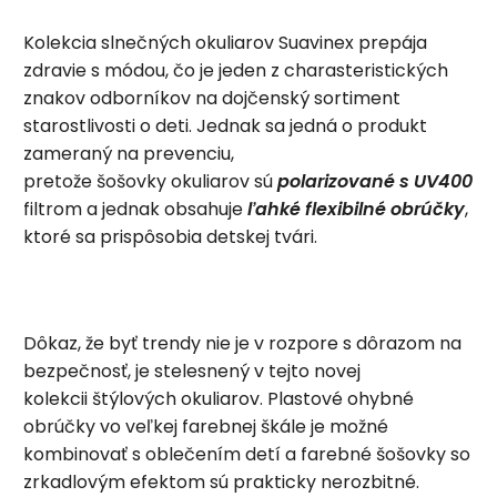
Kolekcia slnečných okuliarov Suavinex prepája
zdravie s módou, čo je jeden z charasteristických
znakov odborníkov na dojčenský sortiment
starostlivosti o deti. Jednak sa jedná o produkt
zameraný na prevenciu,
pretože šošovky okuliarov sú
polarizované s UV400
filtrom a jednak obsahuje
ľahké flexibilné obrúčky
,
ktoré sa prispôsobia detskej tvári.
Dôkaz, že byť trendy nie je v rozpore s dôrazom na
bezpečnosť, je stelesnený v tejto novej
kolekcii štýlových okuliarov. Plastové ohybné
obrúčky vo veľkej farebnej škále je možné
kombinovať s oblečením detí a farebné šošovky so
zrkadlovým efektom sú prakticky nerozbitné.