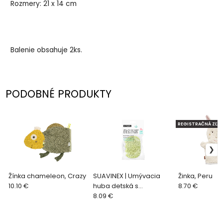
Rozmery: 21 x 14 cm
Balenie obsahuje 2ks.
PODOBNÉ PRODUKTY
REGISTRAČNÁ ZĽAV
Žínka chameleon, Crazy
SUAVINEX | Umývacia
Žinka, Peru
10.10 €
huba detská s
8.70 €
výťažkami bambusu
8.09 €