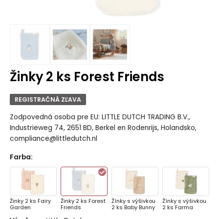
Žinky 2 ks Forest Friends
REGISTRAČNÁ ZĽAVA
Zodpovedná osoba pre EU: LITTLE DUTCH TRADING B.V.,
Industrieweg 74, 2651 BD, Berkel en Rodenrijs, Holandsko,
compliance@littledutch.nl
Farba
:
Žinky 2 ks Fairy
Žinky 2 ks Forest
Žínky s výšivkou
Žínky s výšivkou
Garden
Friends
2 ks Baby Bunny
2 ks Farma