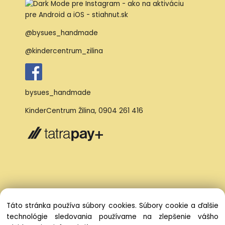
@bysues_handmade
@kindercentrum_zilina
bysues_handmade
KinderCentrum Žilina
,
0904 261 416
Táto stránka používa súbory cookies. Súbory cookie a ďalšie
technológie sledovania používame na zlepšenie vášho