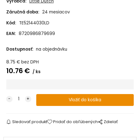
Výrobca:
Little Dutch
Záručná doba:
24 mesiacov
Kód:
TE52144030LD
EAN:
8720986879699
Dostupnosť:
na objednávku
8.75
€
bez DPH
10.76
€
ks
Sledovať produkt
Pridať do obľúbených
Zdielať