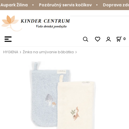
park Žilina • Pozáručný servis kočíkov • Doprava zdarm
0
HYGIENA
Žinka na umývanie bábätka