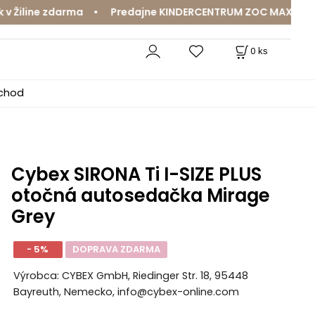
line zdarma • Predajne KINDERCENTRUM ZOC MAX a MamaJa 
0
ks
bchod
Cybex SIRONA Ti I-SIZE PLUS
otočná autosedačka Mirage
Grey
- 5%
DOPRAVA ZDARMA
Výrobca: CYBEX GmbH, Riedinger Str. 18, 95448
Bayreuth, Nemecko, info@cybex-online.com