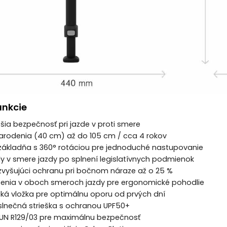
unkcie
ššia bezpečnosť pri jazde v proti smere
narodenia (40 cm) až do 105 cm / cca 4 rokov
 základňa s 360° rotáciou pre jednoduché nastupovanie
y v smere jazdy po splnení legislatívnych podmienok
. zvyšujúci ochranu pri bočnom náraze až o 25 %
openia v oboch smeroch jazdy pre ergonomické pohodlie
ká vložka pre optimálnu oporu od prvých dní
slnečná strieška s ochranou UPF50+
a UN R129/03 pre maximálnu bezpečnosť