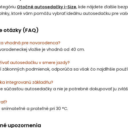
kategóriu
Otočné autosedačky i-Size
, kde nájdete ďalšie bez
lnky, ktoré vám pomôžu vybrať ideálnu autosedačku pre vaše
e otázky (FAQ)
ka vhodná pre novorodenca?
vorodeneckej vložke je vhodná od 40 cm.
ívať autosedačku v smere jazdy?
í zákonných podmienok, odporúča sa však čo najdlhšie použív
a integrovanú základňu?
je súčasťou autosedačky a nie je potrebné dokupovať ju zvláš
rať?
 snímateľné a prateľné pri 30 °C.
né upozornenia