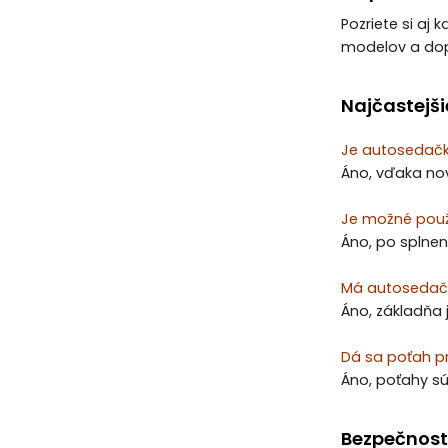
Pozriete si aj 
modelov a dop
Najčastejši
Je autosedač
Áno, vďaka no
Je možné použ
Áno, po splnen
Má autosedačk
Áno, základňa 
Dá sa poťah p
Áno, poťahy sú
Bezpečnost