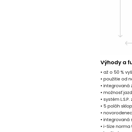
Výhody a f
• až o 50 % vy
• použitie od 
• integrovaná
• možnosť jazd
• systém L.S.P
• 5 polôh skl
• novorodenec
• integrovaná 
• i-Size norm