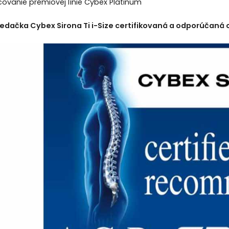
acovanie prémiovej línie Cybex Platinum
dačka Cybex Sirona Ti i-Size certifikovaná a odporúčaná 