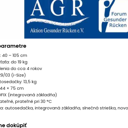
parametre
a: 40 – 105 cm
ťaťa: do 19 kg
denia do cca 4 rokov
9/03 (i-Size)
osedačky: 13,5 kg
× 44 × 75 cm
ISOFIX (integrovaná základňa)
ateľné, prateľné pri 30 °C
ia: autosedačka, integrovaná základňa, slnečná strieška, no
e dokúpiť