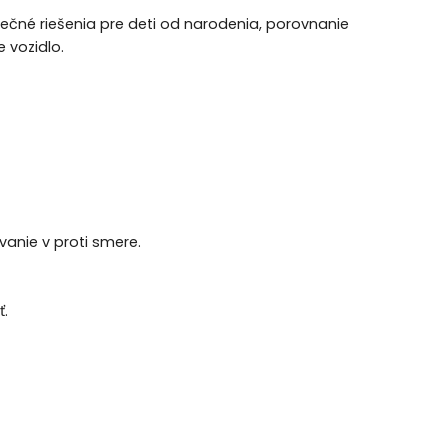
pečné riešenia pre deti od narodenia, porovnanie
 vozidlo.
anie v proti smere.
ť.