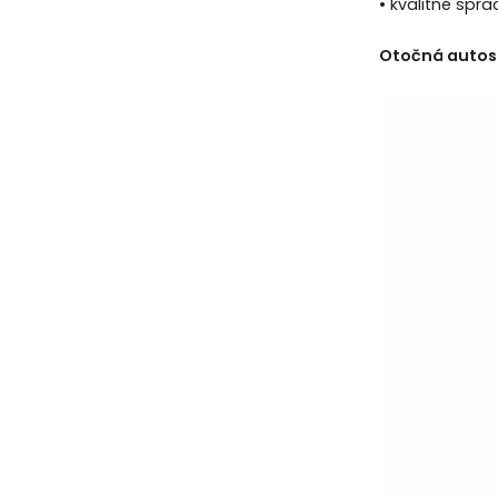
• kvalitné spr
Otočná autose