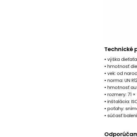
Technické 
• výška dieťať
• hmotnosť die
• vek: od naro
• norma: UN R12
• hmotnosť aut
• rozmery: 71 
• inštalácia: 
• poťahy: sním
• súčasť balen
Odporúčam