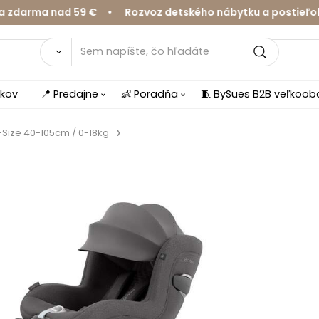
ma nad 59 € • Rozvoz detského nábytku a postieľok v Ži
íkov
📍 Predajne
👶 Poradňa
🧵 BySues B2B veľkoo
-Size 40-105cm / 0-18kg