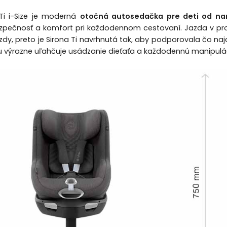
Ti i-Size je moderná
otočná autosedačka pre deti od nar
pečnosť a komfort pri každodennom cestovaní. Jazda v prot
zdy, preto je Sirona Ti navrhnutá tak, aby podporovala čo naj
u výrazne uľahčuje usádzanie dieťaťa a každodennú manipulá