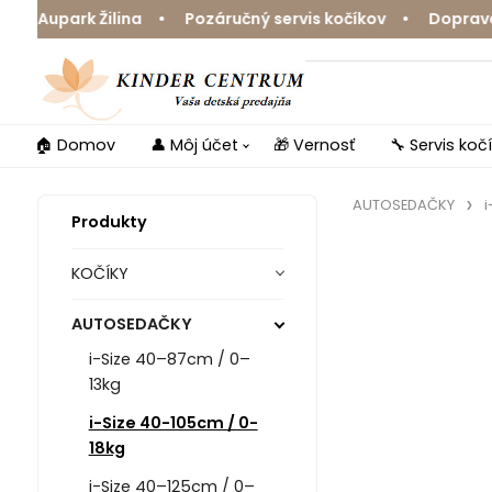
upark Žilina • Pozáručný servis kočíkov • Doprava zdar
🏠 Domov
👤 Môj účet
🎁 Vernosť
🔧 Servis koč
AUTOSEDAČKY
i
Produkty
KOČÍKY
AUTOSEDAČKY
i-Size 40–87cm / 0–
13kg
i-Size 40-105cm / 0-
18kg
i-Size 40–125cm / 0–