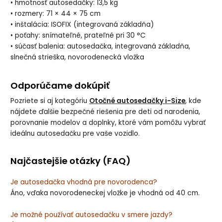
• hmotnosť autosedačky: 13,5 kg
• rozmery: 71 × 44 × 75 cm
• inštalácia: ISOFIX (integrovaná základňa)
• poťahy: snímateľné, prateľné pri 30 °C
• súčasť balenia: autosedačka, integrovaná základňa,
slnečná strieška, novorodenecká vložka
Odporúčame dokúpiť
Pozriete si aj kategóriu
Otočné autosedačky i-Size
, kde
nájdete ďalšie bezpečné riešenia pre deti od narodenia,
porovnanie modelov a doplnky, ktoré vám pomôžu vybrať
ideálnu autosedačku pre vaše vozidlo.
Najčastejšie otázky (FAQ)
Je autosedačka vhodná pre novorodenca?
Áno, vďaka novorodeneckej vložke je vhodná od 40 cm.
Je možné používať autosedačku v smere jazdy?