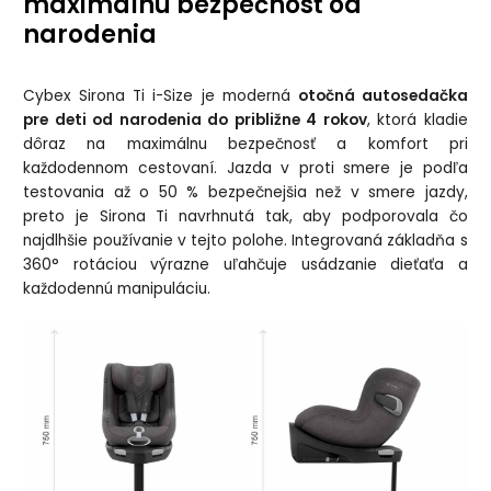
maximálnu bezpečnosť od
narodenia
Cybex Sirona Ti i-Size je moderná
otočná autosedačka
pre deti od narodenia do približne 4 rokov
, ktorá kladie
dôraz na maximálnu bezpečnosť a komfort pri
každodennom cestovaní. Jazda v proti smere je podľa
testovania až o 50 % bezpečnejšia než v smere jazdy,
preto je Sirona Ti navrhnutá tak, aby podporovala čo
najdlhšie používanie v tejto polohe. Integrovaná základňa s
360° rotáciou výrazne uľahčuje usádzanie dieťaťa a
každodennú manipuláciu.