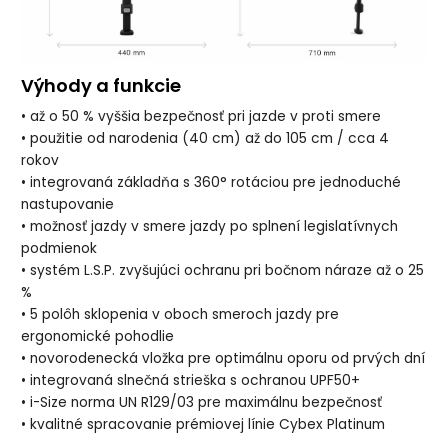
Výhody a funkcie
• až o 50 % vyššia bezpečnosť pri jazde v proti smere
• použitie od narodenia (40 cm) až do 105 cm / cca 4
rokov
• integrovaná základňa s 360° rotáciou pre jednoduché
nastupovanie
• možnosť jazdy v smere jazdy po splnení legislatívnych
podmienok
• systém L.S.P. zvyšujúci ochranu pri bočnom náraze až o 25
%
• 5 polôh sklopenia v oboch smeroch jazdy pre
ergonomické pohodlie
• novorodenecká vložka pre optimálnu oporu od prvých dní
• integrovaná slnečná strieška s ochranou UPF50+
• i-Size norma UN R129/03 pre maximálnu bezpečnosť
• kvalitné spracovanie prémiovej línie Cybex Platinum