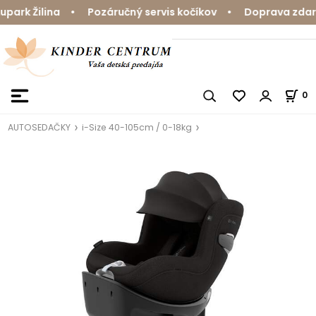
rk Žilina • Pozáručný servis kočíkov • Doprava zdarma 
0
AUTOSEDAČKY
i-Size 40-105cm / 0-18kg