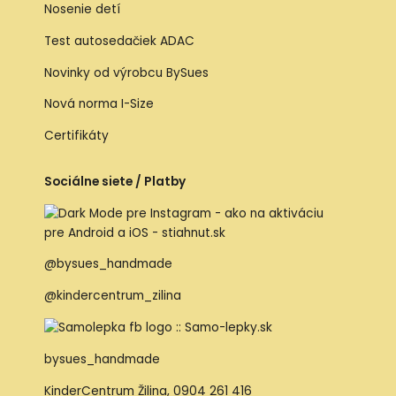
Nosenie detí
Test autosedačiek ADAC
Novinky od výrobcu BySues
Nová norma I-Size
Certifikáty
Sociálne siete / Platby
@bysues_handmade
@kindercentrum_zilina
bysues_handmade
KinderCentrum Žilina
,
0904 261 416