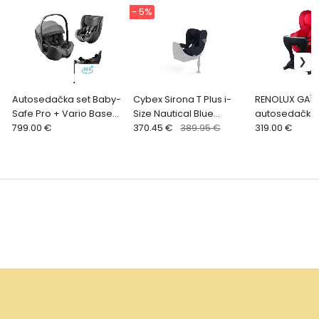
- 5%
Autosedačka set Baby-
Cybex Sirona T Plus i-
RENOLUX GAÏA 
Safe Pro + Vario Base
Size Nautical Blue
autosedačka,
5Z + autosedačka
799.00 €
autosedačka
370.45 €
389.95 €
2023
319.00 €
Dualfix 5z Style, Mineral
Grey