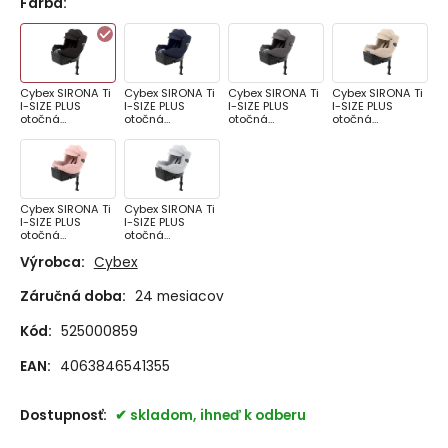
Farba
:
Cybex SIRONA Ti
Cybex SIRONA Ti
Cybex SIRONA Ti
Cybex SIRONA Ti
I-SIZE PLUS
I-SIZE PLUS
I-SIZE PLUS
I-SIZE PLUS
otočná
otočná
otočná
otočná
autosedačka
autosedačka
autosedačka
autosedačka
Sepia Black
Nautical Blue
Mirage Grey
Cozy Beige
Cybex SIRONA Ti
Cybex SIRONA Ti
I-SIZE PLUS
I-SIZE PLUS
otočná
otočná
autosedačka
autosedačka
Výrobca:
Cybex
Peach Pink
Platinum White
Záručná doba:
24 mesiacov
Kód:
525000859
EAN:
4063846541355
Dostupnosť:
skladom, ihneď k odberu