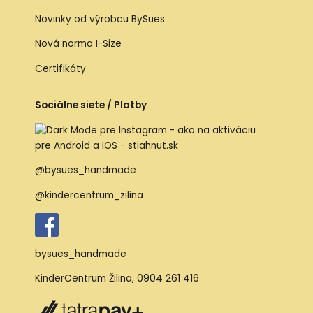
Novinky od výrobcu BySues
Nová norma I-Size
Certifikáty
Sociálne siete / Platby
@bysues_handmade
@kindercentrum_zilina
bysues_handmade
KinderCentrum Žilina
,
0904 261 416