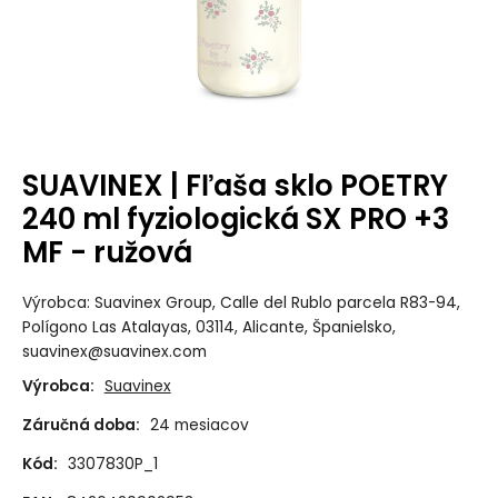
SUAVINEX | Fľaša sklo POETRY
240 ml fyziologická SX PRO +3
MF - ružová
Výrobca: Suavinex Group, Calle del Rublo parcela R83-94,
Polígono Las Atalayas, 03114, Alicante, Španielsko,
suavinex@suavinex.com
Výrobca:
Suavinex
Záručná doba:
24 mesiacov
Kód:
3307830P_1