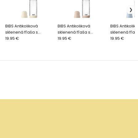
BIBS Antikoliková
BIBS Antikoliková
BIBS Antikolik
sklenená fľaša s
sklenená fľaša s
sklenená fľaš
kaučukovým cumlíkom
19.95 €
kaučukovým cumlíkom
19.95 €
kaučukovým 
19.95 €
240ml, Ivory
240ml, Blush
240ml, Baby B