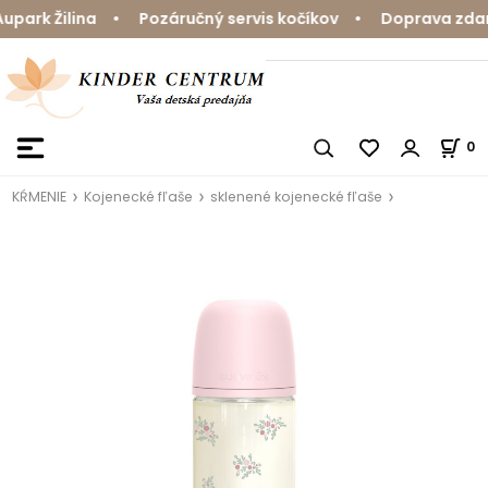
ark Žilina • Pozáručný servis kočíkov • Doprava zdarma
0
KŔMENIE
Kojenecké fľaše
sklenené kojenecké fľaše