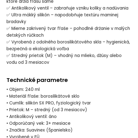
ktoré držia fľašu samé
✅ Antikolikový ventil – zabraňuje vzniku koliky a nadúvania
✅ Ultra mäkký silikón – napodobňuje textúru maminej
bradavky
✅ Mierne zakrivený tvar fľaše – pohodlné držanie v malých
detských rúčkach
✅ Vyrobená z odolného borosilikátového skla – hygienická,
bezpečná a ekologická voľba
✅ Stredný prietok (M) – vhodný na mlieko, džúsy alebo
vodu od 3 mesiacov
Technické parametre
• Objem: 240 ml
• Materiál fľaše: borosilikátové sklo
• Cumlík: silikón SX PRO, fyziologický tvar
• Prietok: M – stredný (od 3 mesiacov)
• Antikolikový ventil: áno
• Odporúčaný vek: 3+ mesiace
• Značka: Suavinex (Španielsko)
• Vyrobené v EÚ