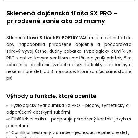
Sklenená dojčenská fľaša SX PRO –
prirodzené sanie ako od mamy
Sklenená fľaša
SUAVINEX POETRY 240 ml
je navrhnutá tak,
aby napodobnila prirodzené dojčenie a podporovala
zdravý vývoj ústnej dutiny bábätka. Fyziologický cumlík SX
PRO s antikolikovým ventilom umožňuje plynulý prietok, čím
zabraňuje prehĺtaniu vzduchu a vzniku koliky. Je ideálnym
riešením pre deti od 3 mesiacov, ktoré sa učia samostatne
piť.
Výhody a funkcie, ktoré oceníte
✅ Fyziologický tvar cumlíka SX PRO – plochý, symetrický a
odporúčaný detskými zubármi
✅ Dlhší krk cumlíka – podporuje prirodzený kontakt jazyka s
podnebím
✅ Cumlík umiestnený v strede – jednoduché pitie pre deti,