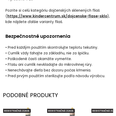
Pozrite si celú kategóriu dojčenských sklenených fliaš
(
https://www.kindercentrum.sk/dojcenske-flase-sklo
),
kde nájdete ďalšie varianty fliaš.
Bezpečnostné upozornenia
• Pred každým použitím skontrolujte teplotu tekutiny.
• Cumlík vždy ťahajte za základňu, nie za špičku.
• Poškodené časti okamžite vymeňte.
• Fľašu ani cumlík nevkladajte do mikrovlnnej rúry.
• Nenechávajte dieťa bez dozoru počas kŕmenia.
• Pred prvým použitím sterilizujte podľa návodu výrobcu.
PODOBNÉ PRODUKTY
REGISTRAČNÁ ZĽAVA
REGISTRAČNÁ ZĽAVA
REGISTRAČNÁ ZĽAV