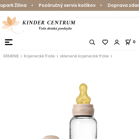
rk Žilina • Pozáručný servis kočíkov • Doprava zdarma
0
KŔMENIE
Kojenecké fľaše
sklenené kojenecké fľaše