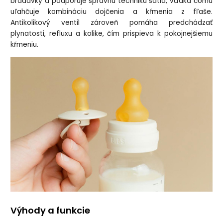
bradavky a podporuje správnu techniku satia, vďaka čomu
uľahčuje kombináciu dojčenia a kŕmenia z fľaše.
Antikolikový ventil zároveň pomáha predchádzať
plynatosti, refluxu a kolike, čím prispieva k pokojnejšiemu
kŕmeniu.
Výhody a funkcie