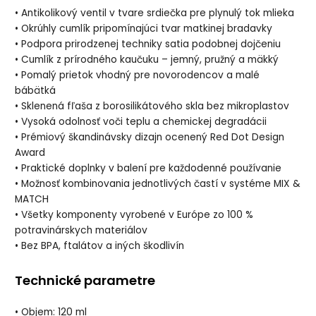
• Antikolikový ventil v tvare srdiečka pre plynulý tok mlieka
• Okrúhly cumlík pripomínajúci tvar matkinej bradavky
• Podpora prirodzenej techniky satia podobnej dojčeniu
• Cumlík z prírodného kaučuku – jemný, pružný a mäkký
• Pomalý prietok vhodný pre novorodencov a malé
bábätká
• Sklenená fľaša z borosilikátového skla bez mikroplastov
• Vysoká odolnosť voči teplu a chemickej degradácii
• Prémiový škandinávsky dizajn ocenený Red Dot Design
Award
• Praktické doplnky v balení pre každodenné používanie
• Možnosť kombinovania jednotlivých častí v systéme MIX &
MATCH
• Všetky komponenty vyrobené v Európe zo 100 %
potravinárskych materiálov
• Bez BPA, ftalátov a iných škodlivín
Technické parametre
• Objem: 120 ml