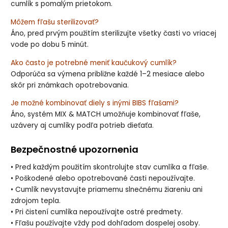
cumlík s pomalým prietokom.
Môžem fľašu sterilizovať?
Áno, pred prvým použitím sterilizujte všetky časti vo vriacej
vode po dobu 5 minút.
Ako často je potrebné meniť kaučukový cumlík?
Odporúča sa výmena približne každé 1–2 mesiace alebo
skôr pri známkach opotrebovania.
Je možné kombinovať diely s inými BIBS fľašami?
Áno, systém MIX & MATCH umožňuje kombinovať fľaše,
uzávery aj cumlíky podľa potrieb dieťaťa.
Bezpečnostné upozornenia
• Pred každým použitím skontrolujte stav cumlíka a fľaše.
• Poškodené alebo opotrebované časti nepoužívajte.
• Cumlík nevystavujte priamemu slnečnému žiareniu ani
zdrojom tepla.
• Pri čistení cumlíka nepoužívajte ostré predmety.
• Fľašu používajte vždy pod dohľadom dospelej osoby.