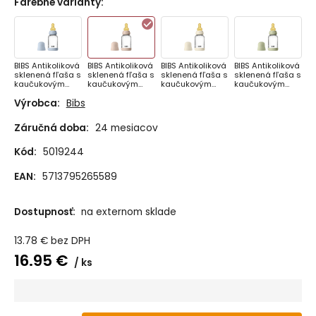
Farebné varianty
:
BIBS Antikoliková
BIBS Antikoliková
BIBS Antikoliková
BIBS Antikoliková
sklenená fľaša s
sklenená fľaša s
sklenená fľaša s
sklenená fľaša s
kaučukovým
kaučukovým
kaučukovým
kaučukovým
cumlíkom 120ml,
cumlíkom 120ml,
cumlíkom 120ml,
cumlíkom 120ml,
Výrobca:
Bibs
Baby Blue
Blush
Ivory
Sage
Záručná doba:
24 mesiacov
Kód:
5019244
EAN:
5713795265589
Dostupnosť:
na externom sklade
13.78
€
bez DPH
16.95
€
ks