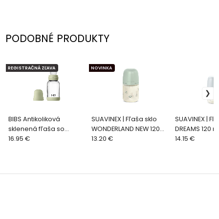
PODOBNÉ PRODUKTY
REGISTRAČNÁ ZĽAVA
NOVINKA
BIBS Antikoliková
SUAVINEX | Fľaša sklo
SUAVINEX | Fľ
sklenená fľaša so
WONDERLAND NEW 120
DREAMS 120 m
silikónovým cumlíkom
16.95 €
ml fyziologická SX PRO
13.20 €
fyziologická 
14.15 €
120ml, Sage
+0 SF - zelený králik
XS - modrá