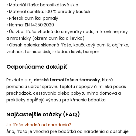
• Materiál fľaše: borosilikátové sklo
• Materiál cumlíka: 100 % prírodný kaučuk
• Prietok cumlíka: pomalý
• Norma: EN 14350:2020
• Údržba: fľaša vhodná do umývačky riadu, mikrovlnnej rúry
a mrazničky (okrem cumlíka a lievika)
• Obsah balenia: sklenená fľaša, kaučukový cumlík, objímka,
vrchnák, tesniaci disk, skladací lievik, bumper
Odporúčame dokúpiť
Pozriete si aj
detské termofľaše a termosky
, ktoré
pomáhajú udržať správnu teplotu nápojov či mlieka počas
prechádzok, cestovania alebo pobytu mimo domova a
prakticky dopĺňajú výbavu pre kŕmenie bábätka.
Najčastejšie otázky (FAQ)
Je fľaša vhodná od narodenia?
Áno, fľaša je vhodná pre bábätká od narodenia a obsahuje