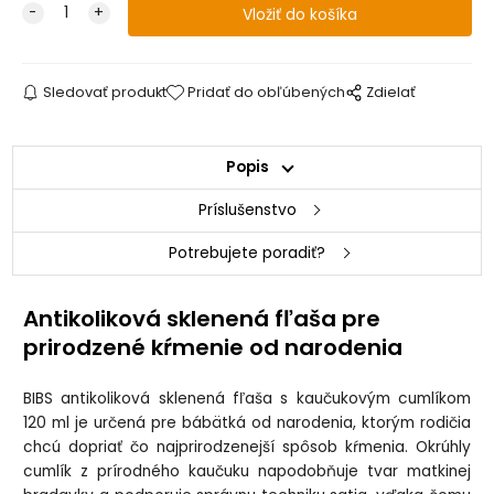
Sledovať produkt
Pridať do obľúbených
Zdielať
Popis
Príslušenstvo
Potrebujete poradiť?
Antikoliková sklenená fľaša pre
prirodzené kŕmenie od narodenia
BIBS antikoliková sklenená fľaša s kaučukovým cumlíkom
120 ml je určená pre bábätká od narodenia, ktorým rodičia
chcú dopriať čo najprirodzenejší spôsob kŕmenia. Okrúhly
cumlík z prírodného kaučuku napodobňuje tvar matkinej