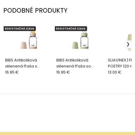
PODOBNÉ PRODUKTY
REGISTRAČNÁ ZĽAVA
REGISTRAČNÁ ZĽAVA
BIBS Antikoliková
BIBS Antikoliková
SUAVINEX | Fľa
sklenená fľaša s
sklenená fľaša so
POETRY 120 ml
kaučukovým cumlíkom
16.95 €
silikónovým cumlíkom
16.95 €
fyziologická 
13.00 €
120ml, Blush
120ml, Sage
SF - zelená