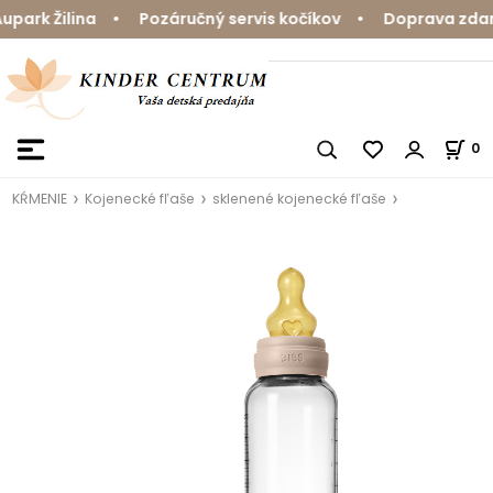
ark Žilina • Pozáručný servis kočíkov • Doprava zdarma
0
KŔMENIE
Kojenecké fľaše
sklenené kojenecké fľaše