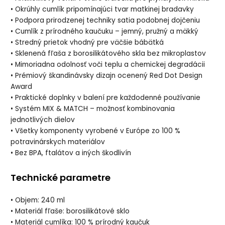
• Okrúhly cumlík pripomínajúci tvar matkinej bradavky
• Podpora prirodzenej techniky satia podobnej dojčeniu
• Cumlík z prírodného kaučuku – jemný, pružný a mäkký
• Stredný prietok vhodný pre väčšie bábätká
• Sklenená fľaša z borosilikátového skla bez mikroplastov
• Mimoriadna odolnosť voči teplu a chemickej degradácii
• Prémiový škandinávsky dizajn ocenený Red Dot Design
Award
• Praktické doplnky v balení pre každodenné používanie
• Systém MIX & MATCH – možnosť kombinovania
jednotlivých dielov
• Všetky komponenty vyrobené v Európe zo 100 %
potravinárskych materiálov
• Bez BPA, ftalátov a iných škodlivín
Technické parametre
• Objem: 240 ml
• Materiál fľaše: borosilikátové sklo
• Materiál cumlíka: 100 % prírodný kaučuk