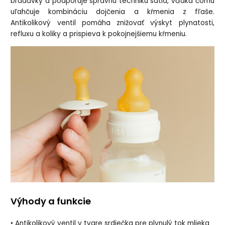
bradavky a podporuje správnu techniku satia, vďaka čomu
uľahčuje kombináciu dojčenia a kŕmenia z fľaše.
Antikolikový ventil pomáha znižovať výskyt plynatosti,
refluxu a koliky a prispieva k pokojnejšiemu kŕmeniu.
Výhody a funkcie
• Antikolikový ventil v tvare srdiečka pre plynulý tok mlieka