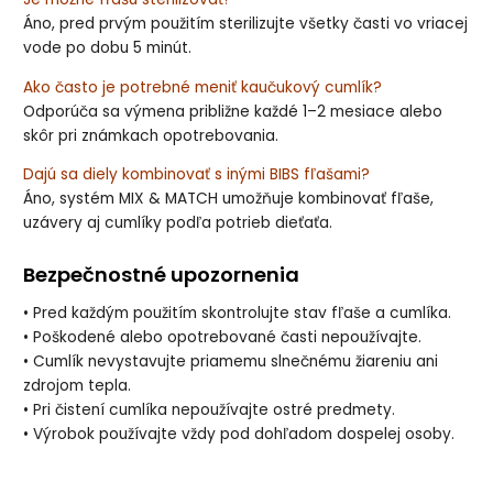
Áno, pred prvým použitím sterilizujte všetky časti vo vriacej
vode po dobu 5 minút.
Ako často je potrebné meniť kaučukový cumlík?
Odporúča sa výmena približne každé 1–2 mesiace alebo
skôr pri známkach opotrebovania.
Dajú sa diely kombinovať s inými BIBS fľašami?
Áno, systém MIX & MATCH umožňuje kombinovať fľaše,
uzávery aj cumlíky podľa potrieb dieťaťa.
Bezpečnostné upozornenia
• Pred každým použitím skontrolujte stav fľaše a cumlíka.
• Poškodené alebo opotrebované časti nepoužívajte.
• Cumlík nevystavujte priamemu slnečnému žiareniu ani
zdrojom tepla.
• Pri čistení cumlíka nepoužívajte ostré predmety.
• Výrobok používajte vždy pod dohľadom dospelej osoby.