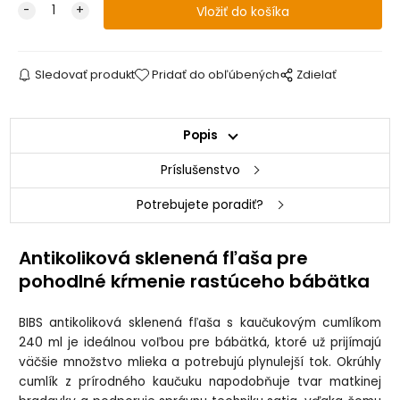
Sledovať produkt
Pridať do obľúbených
Zdielať
Popis
Príslušenstvo
Potrebujete poradiť?
Antikoliková sklenená fľaša pre
pohodlné kŕmenie rastúceho bábätka
BIBS antikoliková sklenená fľaša s kaučukovým cumlíkom
240 ml je ideálnou voľbou pre bábätká, ktoré už prijímajú
väčšie množstvo mlieka a potrebujú plynulejší tok. Okrúhly
cumlík z prírodného kaučuku napodobňuje tvar matkinej