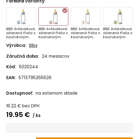
Farebné varianty
:
BIBS Antikoliková
BIBS Antikoliková
BIBS Antikoliková
BIBS Antikoliková
sklenená fľaša s
sklenená fľaša s
sklenená fľaša s
sklenená fľaša s
kaučukovým
kaučukovým
kaučukovým
kaučukovým
cumlíkom
cumlíkom
cumlíkom
cumlíkom
Výrobca:
Bibs
240ml, Baby Blue
240ml, Blush
240ml, Ivory
240ml, Sage
Záručná doba:
24 mesiacov
Kód:
5020244
EAN:
5713795265626
Dostupnosť:
na externom sklade
16.22
€
bez DPH
19.95
€
ks