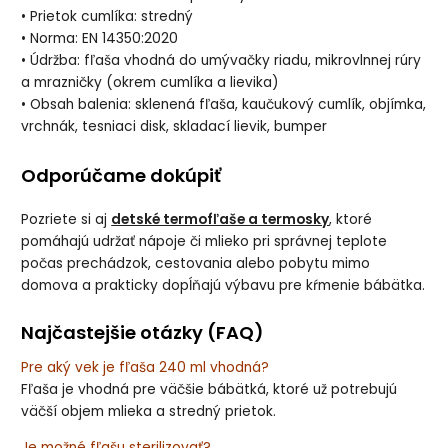
• Prietok cumlíka: stredný
• Norma: EN 14350:2020
• Údržba: fľaša vhodná do umývačky riadu, mikrovlnnej rúry
a mrazničky (okrem cumlíka a lievika)
• Obsah balenia: sklenená fľaša, kaučukový cumlík, objímka,
vrchnák, tesniaci disk, skladací lievik, bumper
Odporúčame dokúpiť
Pozriete si aj
detské termofľaše a termosky
, ktoré
pomáhajú udržať nápoje či mlieko pri správnej teplote
počas prechádzok, cestovania alebo pobytu mimo
domova a prakticky dopĺňajú výbavu pre kŕmenie bábätka.
Najčastejšie otázky (FAQ)
Pre aký vek je fľaša 240 ml vhodná?
Fľaša je vhodná pre väčšie bábätká, ktoré už potrebujú
väčší objem mlieka a stredný prietok.
Je možné fľašu sterilizovať?