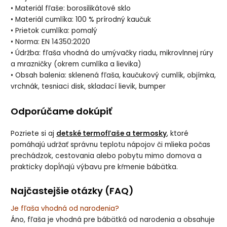
• Materiál fľaše: borosilikátové sklo
• Materiál cumlíka: 100 % prírodný kaučuk
• Prietok cumlíka: pomalý
• Norma: EN 14350:2020
• Údržba: fľaša vhodná do umývačky riadu, mikrovlnnej rúry
a mrazničky (okrem cumlíka a lievika)
• Obsah balenia: sklenená fľaša, kaučukový cumlík, objímka,
vrchnák, tesniaci disk, skladací lievik, bumper
Odporúčame dokúpiť
Pozriete si aj
detské termofľaše a termosky
, ktoré
pomáhajú udržať správnu teplotu nápojov či mlieka počas
prechádzok, cestovania alebo pobytu mimo domova a
prakticky dopĺňajú výbavu pre kŕmenie bábätka.
Najčastejšie otázky (FAQ)
Je fľaša vhodná od narodenia?
Áno, fľaša je vhodná pre bábätká od narodenia a obsahuje