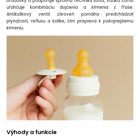
bradavky a podporuje správnu techniku satia, vďaka čomu
uľahčuje kombináciu dojčenia a kŕmenia z fľaše.
Antikolikový ventil zároveň pomáha predchádzať
plynatosti, refluxu a kolike, čím prispieva k pokojnejšiemu
kŕmeniu.
Výhody a funkcie