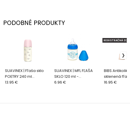
PODOBNÉ PRODUKTY
REGISTRAČNÁ ZĽAV
SUAVINEX | Fľaša sklo
SUAVINEX | MFL FĽAŠA
BIBS Antikolik
POETRY 240 ml
SKLO 120 ml -
sklenená fľaš
fyziologická SX PRO +3
13.95 €
MODRÁ/ENJOY
6.96 €
silikónovým 
16.95 €
MF - ružová
120ml, Blush