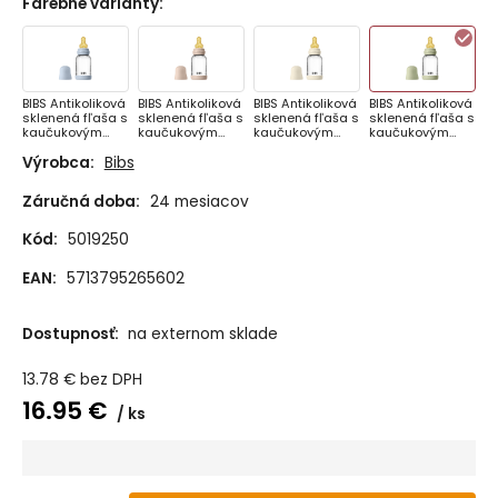
Farebné varianty
:
BIBS Antikoliková
BIBS Antikoliková
BIBS Antikoliková
BIBS Antikoliková
sklenená fľaša s
sklenená fľaša s
sklenená fľaša s
sklenená fľaša s
kaučukovým
kaučukovým
kaučukovým
kaučukovým
cumlíkom 120ml,
cumlíkom 120ml,
cumlíkom 120ml,
cumlíkom 120ml,
Výrobca:
Bibs
Baby Blue
Blush
Ivory
Sage
Záručná doba:
24 mesiacov
Kód:
5019250
EAN:
5713795265602
Dostupnosť:
na externom sklade
13.78
€
bez DPH
16.95
€
ks