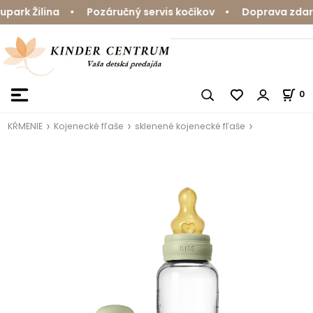
rk Žilina • Pozáručný servis kočíkov • Doprava zdarma
0
KŔMENIE
Kojenecké fľaše
sklenené kojenecké fľaše