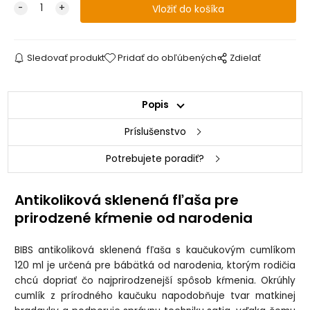
Sledovať produkt
Pridať do obľúbených
Zdielať
Popis
Príslušenstvo
Potrebujete poradiť?
Antikoliková sklenená fľaša pre
prirodzené kŕmenie od narodenia
BIBS antikoliková sklenená fľaša s kaučukovým cumlíkom
120 ml je určená pre bábätká od narodenia, ktorým rodičia
chcú dopriať čo najprirodzenejší spôsob kŕmenia. Okrúhly
cumlík z prírodného kaučuku napodobňuje tvar matkinej