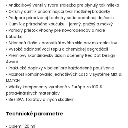
• Antikolikový ventil v tvare srdiečka pre plynulý tok mlieka
• Okrúhly cumlík pripomínajúci tvar matkinej bradavky
• Podpora prirodzenej techniky satia podobnej dojčeniu
• Cumlík z prírodného kaučuku – jemný, pružný a mäkký
• Pomalý prietok vhodný pre novorodencov a malé
bábätká
• Sklenená fľaša z borosilikátového skla bez mikroplastov
• Vysoká odolnosť voči teplu a chemickej degradácii
• Prémiový škandinávsky dizajn ocenený Red Dot Design
Award
• Praktické doplnky v balení pre každodenné používanie
• Možnosť kombinovania jednotlivých častí v systéme MIX &
MATCH
• Všetky komponenty vyrobené v Európe zo 100 %
potravinárskych materiálov
• Bez BPA, ftalátov a iných škodlivín
Technické parametre
• Objem: 120 ml