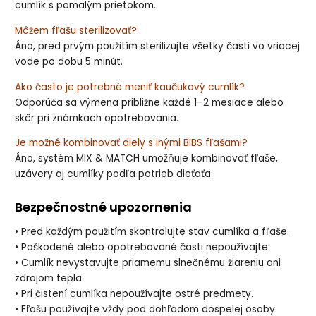
cumlík s pomalým prietokom.
Môžem fľašu sterilizovať?
Áno, pred prvým použitím sterilizujte všetky časti vo vriacej
vode po dobu 5 minút.
Ako často je potrebné meniť kaučukový cumlík?
Odporúča sa výmena približne každé 1–2 mesiace alebo
skôr pri známkach opotrebovania.
Je možné kombinovať diely s inými BIBS fľašami?
Áno, systém MIX & MATCH umožňuje kombinovať fľaše,
uzávery aj cumlíky podľa potrieb dieťaťa.
Bezpečnostné upozornenia
• Pred každým použitím skontrolujte stav cumlíka a fľaše.
• Poškodené alebo opotrebované časti nepoužívajte.
• Cumlík nevystavujte priamemu slnečnému žiareniu ani
zdrojom tepla.
• Pri čistení cumlíka nepoužívajte ostré predmety.
• Fľašu používajte vždy pod dohľadom dospelej osoby.