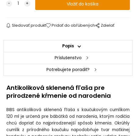
Sledovať produkt
Pridať do obľúbených
Zdielať
Popis
Príslušenstvo
Potrebujete poradiť?
Antikoliková sklenená fľaša pre
prirodzené kŕmenie od narodenia
BIBS antikoliková sklenená fľaša s kaučukovým cumlíkom
120 ml je určená pre bábätká od narodenia, ktorým rodičia
chcú dopriať čo najprirodzenejší spôsob kŕmenia. Okrúhly
cumlík z prírodného kaučuku napodobňuje tvar matkinej