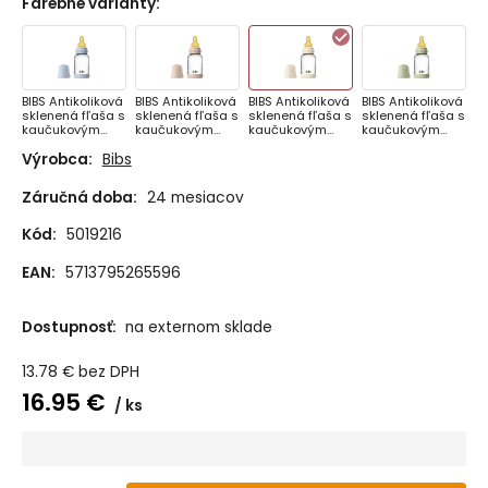
Farebné varianty
:
BIBS Antikoliková
BIBS Antikoliková
BIBS Antikoliková
BIBS Antikoliková
sklenená fľaša s
sklenená fľaša s
sklenená fľaša s
sklenená fľaša s
kaučukovým
kaučukovým
kaučukovým
kaučukovým
cumlíkom 120ml,
cumlíkom 120ml,
cumlíkom 120ml,
cumlíkom 120ml,
Výrobca:
Bibs
Baby Blue
Blush
Ivory
Sage
Záručná doba:
24 mesiacov
Kód:
5019216
EAN:
5713795265596
Dostupnosť:
na externom sklade
13.78
€
bez DPH
16.95
€
ks