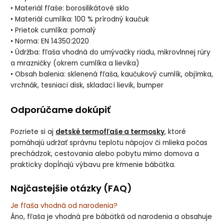
• Materiál fľaše: borosilikátové sklo
• Materiál cumlíka: 100 % prírodný kaučuk
• Prietok cumlíka: pomalý
• Norma: EN 14350:2020
• Údržba: fľaša vhodná do umývačky riadu, mikrovlnnej rúry
a mrazničky (okrem cumlíka a lievika)
• Obsah balenia: sklenená fľaša, kaučukový cumlík, objímka,
vrchnák, tesniaci disk, skladací lievik, bumper
Odporúčame dokúpiť
Pozriete si aj
detské termofľaše a termosky
, ktoré
pomáhajú udržať správnu teplotu nápojov či mlieka počas
prechádzok, cestovania alebo pobytu mimo domova a
prakticky dopĺňajú výbavu pre kŕmenie bábätka.
Najčastejšie otázky (FAQ)
Je fľaša vhodná od narodenia?
Áno, fľaša je vhodná pre bábätká od narodenia a obsahuje