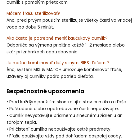
cumlík s pomalým prietokom.
Môžem fľašu sterilizovať?
Áno, pred prvým použitím sterilizujte všetky časti vo vriacej
vode po dobu 5 minút.
Ako často je potrebné meniť kaučukový cumlík?
Odporúča sa výmena približne každé 1–2 mesiace alebo
skôr pri známkach opotrebovania.
Je možné kombinovať diely s inými BIBS fľašami?
Áno, systém MIX & MATCH umožňuje kombinovať fľaše,
uzávery aj cumlíky podľa potrieb dieťaťa.
Bezpečnostné upozornenia
• Pred každým použitím skontrolujte stav cumlíka a fľaše.
• Poškodené alebo opotrebované časti nepoužívajte.
• Cumlík nevystavujte priamemu slnečnému žiareniu ani
zdrojom tepla.
• Pri čistení cumlíka nepoužívajte ostré predmety.
• Fľašu používajte vždy pod dohľadom dospelej osoby.