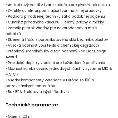
• Antikolikový ventil v tvare srdiečka pre plynulý tok mlieka
• Okrúhly cumlík pripomínajúci tvar matkinej bradavky
• Podpora prirodzenej techniky satia podobnej dojčeniu
• Cumlík z prírodného kaučuku – jemný, pružný a mäkký
• Pomalý prietok vhodný pre novorodencov a malé
bábätká
• Sklenená fľaša z borosilikátového skla bez mikroplastov
• Vysoká odolnosť voči teplu a chemickej degradácii
• Prémiový škandinávsky dizajn ocenený Red Dot Design
Award
• Praktické doplnky v balení pre každodenné používanie
• Možnosť kombinovania jednotlivých častí v systéme MIX &
MATCH
• Všetky komponenty vyrobené v Európe zo 100 %
potravinárskych materiálov
• Bez BPA, ftalátov a iných škodlivín
Technické parametre
• Objem: 120 ml