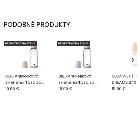
PODOBNÉ PRODUKTY
REGISTRAČNÁ ZĽAVA
REGISTRAČNÁ ZĽAVA
BIBS Antikoliková
BIBS Antikoliková
SUAVINEX | Fľa
sklenená fľaša so
sklenená fľaša so
DREAMS 240 m
silikónovým cumlíkom
19.95 €
silikónovým cumlíkom
19.95 €
fyziologická 
15.50 €
240ml, Blush
240ml, Baby Blue
SF - ružová