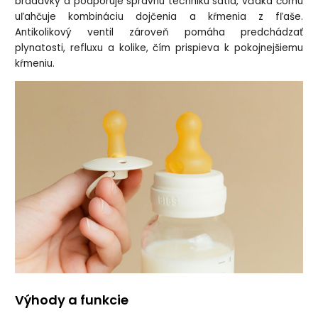
bradavky a podporuje správnu techniku satia, vďaka čomu
uľahčuje kombináciu dojčenia a kŕmenia z fľaše.
Antikolikový ventil zároveň pomáha predchádzať
plynatosti, refluxu a kolike, čím prispieva k pokojnejšiemu
kŕmeniu.
Výhody a funkcie