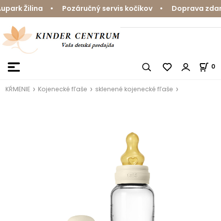
ark Žilina • Pozáručný servis kočíkov • Doprava zdarma
0
KŔMENIE
Kojenecké fľaše
sklenené kojenecké fľaše