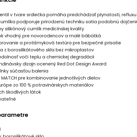
ventil v tvare srdiečka pomáha predchádzať plynatosti, refluxu 
 cumlíka podporuje prirodzenú techniku satia podobnú dojčeni
y silikónový cumlík medicínskej kvality
tok vhodný pre novorodencov a malé bábätká
brovanie a protišmyková textúra pre bezpečné prisatie
ša z borosilikátového skla bez mikroplastov
dolnosť voči teplu a chemickej degradácii
andinávsky dizajn ocenený Red Dot Design Award
plnky súčasťou balenia
 MATCH pre kombinovanie jednotlivých dielov
urópe zo 100 % potravinárskych materiálov
ch škodlivých látok
ovateľné
parametre
l
e: borosilikátové sklo