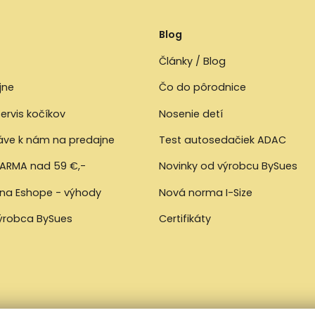
Blog
Články / Blog
jne
Čo do pôrodnice
ervis kočíkov
Nosenie detí
ráve k nám na predajne
Test autosedačiek ADAC
ARMA nad 59 €,-
Novinky od výrobcu BySues
 na Eshope - výhody
Nová norma I-Size
výrobca BySues
Certifikáty