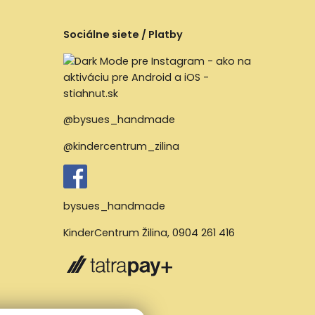
Sociálne siete / Platby
@bysues_handmade
@kindercentrum_zilina
bysues_handmade
KinderCentrum Žilina
,
0904 261 416