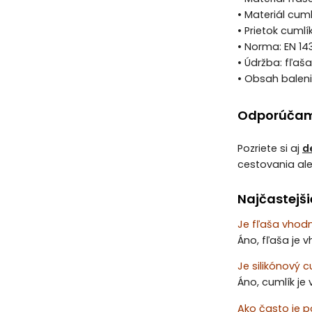
• Materiál cuml
• Prietok cuml
• Norma: EN 14
• Údržba: fľaš
• Obsah balenia
Odporúčam
Pozriete si aj
d
cestovania al
Najčastejši
Je fľaša vhod
Áno, fľaša je
Je silikónový 
Áno, cumlík je
Ako často je p