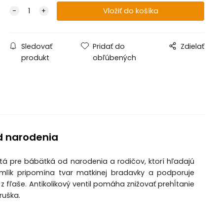
Sledovať
Pridať do
Zdielať
produkt
obľúbených
od narodenia
utá pre bábätká od narodenia a rodičov, ktorí hľadajú
umlík pripomína tvar matkinej bradavky a podporuje
 fľaše. Antikolikový ventil pomáha znižovať prehĺtanie
ruška.