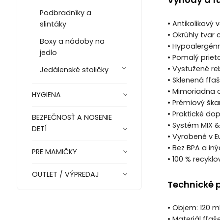
Podbradníky a
• Antikolikový 
slintáky
• Okrúhly tvar
Boxy a nádoby na
• Hypoalergénn
jedlo
• Pomalý prie
• Vystužené re
Jedálenské stoličky
• Sklenená fľa
• Mimoriadna o
HYGIENA
• Prémiový šk
• Praktické do
BEZPEČNOSŤ A NOSENIE
• Systém MIX &
DETÍ
• Vyrobené v E
• Bez BPA a iný
PRE MAMIČKY
• 100 % recykl
OUTLET / VÝPREDAJ
Technické 
• Objem: 120 m
• Materiál fľaš