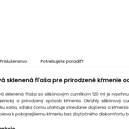
Príslušenstvo
Potrebujete poradiť?
vá sklenená fľaša pre prirodzené kŕmenie 
ová sklenená fľaša so silikónovým cumlíkom 120 ml je navrhn
ienický a prirodzený spôsob kŕmenia. Okrúhly silikónový c
ku satia, vďaka čomu uľahčuje striedanie dojčenia a kŕmenia z
pieva k pokojnejšiemu kŕmeniu bez zbytočného diskomfortu b
unkcie