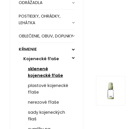
ODRÁŽADLA
POSTIEĽKY, OHRÁDKY,
LEHÁTKA
OBLEČENIE, OBUV, DOPLNKY
KŔMENIE
Kojenecké fľaše
sklenené
kojenecké fľaše
plastové kojenecké
fľaše
nerezové fľaše
sady kojeneckých
fliaš
cumlíky na