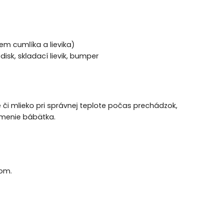
em cumlíka a lievika)
disk, skladací lievik, bumper
 či mlieko pri správnej teplote počas prechádzok,
ŕmenie bábätka.
kom.