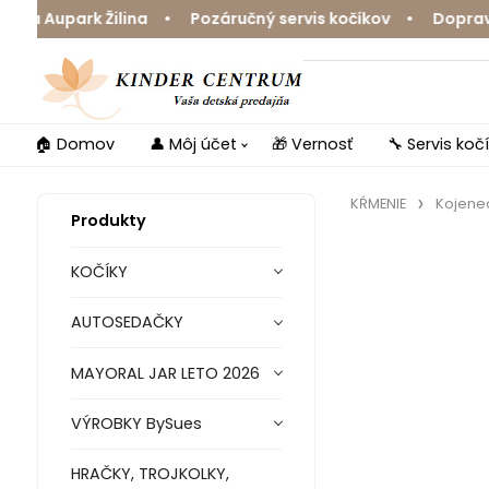
 Aupark Žilina • Pozáručný servis kočíkov • Doprava zd
🏠 Domov
👤 Môj účet
🎁 Vernosť
🔧 Servis koč
KŔMENIE
Kojene
Produkty
KOČÍKY
AUTOSEDAČKY
MAYORAL JAR LETO 2026
VÝROBKY BySues
HRAČKY, TROJKOLKY,