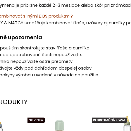
mena je približne každé 2–3 mesiace alebo skôr pri známkac
kombinovať s inými BIBS produktmi?
X & MATCH umožňuje kombinovať fľaše, uzávery aj cumlíky pod
né upozornenia
použitím skontrolujte stav fľaše a cumlíka.
lebo opotrebované časti nepoužívajte.
cumlíka nepoužívajte ostré predmety.
žívajte vždy pod dohľadom dospelej osoby.
 pokyny výrobcu uvedené v návode na použitie.
RODUKTY
NOVINKA
REGISTRAČNÁ ZĽAVA