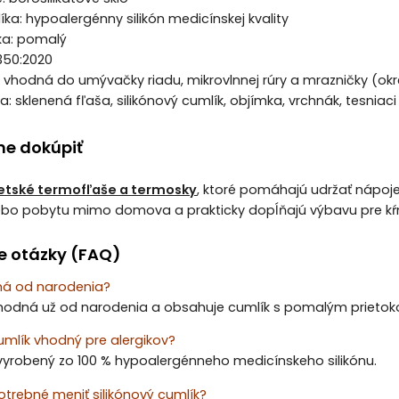
íka: hypoalergénny silikón medicínskej kvality
íka: pomalý
350:2020
a vhodná do umývačky riadu, mikrovlnnej rúry a mrazničky (okr
: sklenená fľaša, silikónový cumlík, objímka, vrchnák, tesniaci 
e dokúpiť
etské termofľaše a termosky
, ktoré pomáhajú udržať nápoje
ebo pobytu mimo domova a prakticky dopĺňajú výbavu pre k
e otázky (FAQ)
ná od narodenia?
 vhodná už od narodenia a obsahuje cumlík s pomalým prieto
cumlík vhodný pre alergikov?
 vyrobený zo 100 % hypoalergénneho medicínskeho silikónu.
otrebné meniť silikónový cumlík?