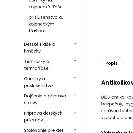
kojenecké fľaše
príslušenstvo ku
kojeneckým
fľašiam
Detské fľaše a
hrnčeky
Termosky a
Popis
termofľaše
Cumlíky a
Antikoliko
príslušenstvo
Dojčenie a príprava
BIBS antikolik
stravy
bezpečný, hyg
správnu techni
Príprava detských
vzduchu a pris
príkrmov
Stolovanie pre deti
Výhody a f