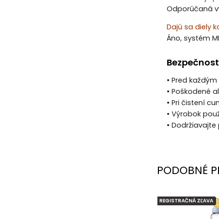
Odporúčaná vý
Dajú sa diely 
Áno, systém MI
Bezpečnost
• Pred každým 
• Poškodené a
• Pri čistení 
• Výrobok pou
• Dodržiavajte
PODOBNÉ P
REGISTRAČNÁ ZĽAVA