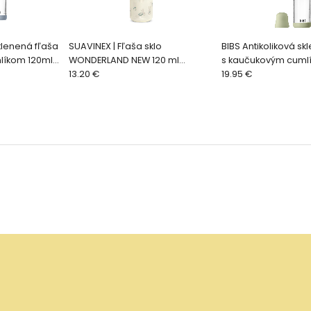
sklenená fľaša
SUAVINEX | Fľaša sklo
BIBS Antikoliková sk
líkom 120ml,
WONDERLAND NEW 120 ml
s kaučukovým cuml
fyziologická SX PRO +0 SF -
13.20 €
Sage
19.95 €
zelený králik