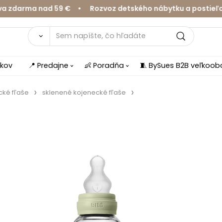
arma nad 59 € • Rozvoz detského nábytku a postieľok v 
íkov
📍 Predajne
👶 Poradňa
🧵 BySues B2B veľkoo
cké fľaše
sklenené kojenecké fľaše