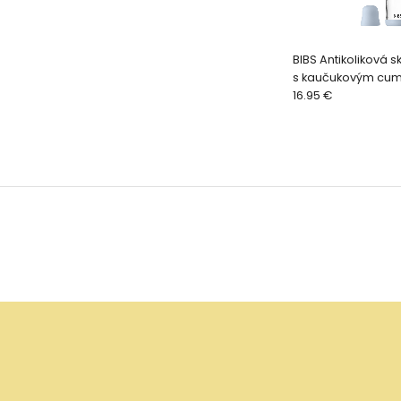
BIBS Antikoliková 
s kaučukovým cum
Baby Blue
16.95 €