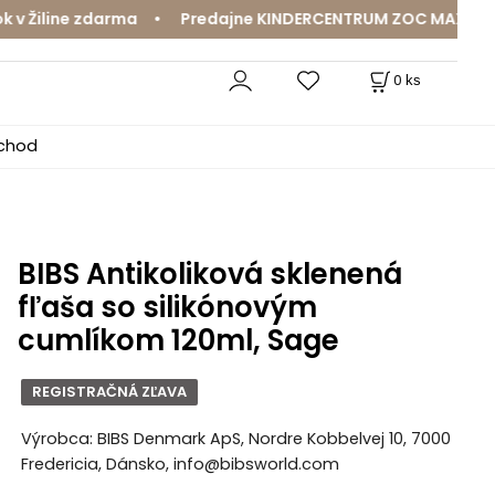
Žiline zdarma • Predajne KINDERCENTRUM ZOC MAX a MamaJ
0
ks
bchod
BIBS Antikoliková sklenená
fľaša so silikónovým
cumlíkom 120ml, Sage
REGISTRAČNÁ ZĽAVA
Výrobca: BIBS Denmark ApS, Nordre Kobbelvej 10, 7000
Fredericia, Dánsko, info@bibsworld.com