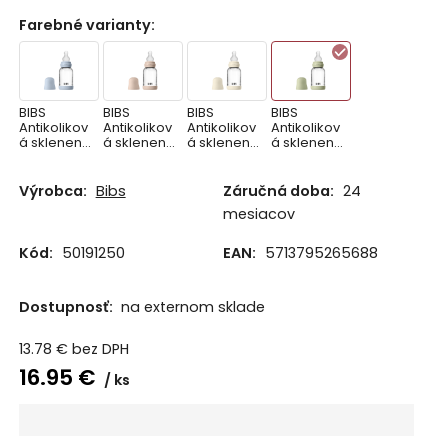
Farebné varianty
:
BIBS
BIBS
BIBS
BIBS
Antikolikov
Antikolikov
Antikolikov
Antikolikov
á sklenená
á sklenená
á sklenená
á sklenená
fľaša so
fľaša so
fľaša so
fľaša so
silikónový
silikónový
silikónový
silikónový
m
m
m
m
Výrobca:
Bibs
Záručná doba:
24
cumlíkom
cumlíkom
cumlíkom
cumlíkom
mesiacov
120ml,
120ml,
120ml,
120ml,
Baby Blue
Blush
Ivory
Sage
Kód:
50191250
EAN:
5713795265688
Dostupnosť:
na externom sklade
13.78
€
bez DPH
16.95
€
ks