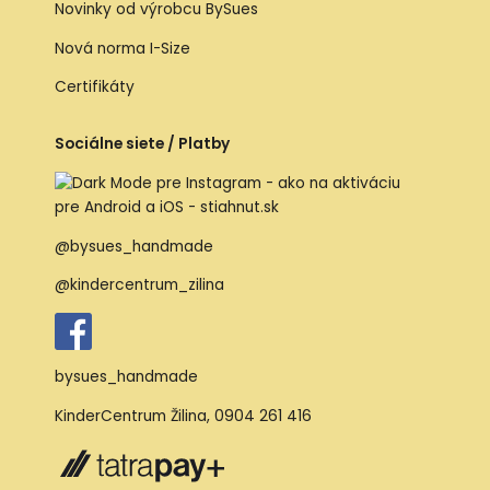
Novinky od výrobcu BySues
Nová norma I-Size
Certifikáty
Sociálne siete / Platby
@bysues_handmade
@kindercentrum_zilina
bysues_handmade
KinderCentrum Žilina
,
0904 261 416