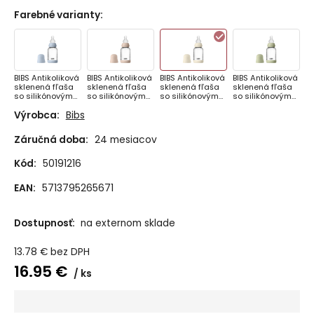
Farebné varianty
:
BIBS Antikoliková
BIBS Antikoliková
BIBS Antikoliková
BIBS Antikoliková
sklenená fľaša
sklenená fľaša
sklenená fľaša
sklenená fľaša
so silikónovým
so silikónovým
so silikónovým
so silikónovým
cumlíkom 120ml,
cumlíkom 120ml,
cumlíkom 120ml,
cumlíkom 120ml,
Výrobca:
Bibs
Baby Blue
Blush
Ivory
Sage
Záručná doba:
24 mesiacov
Kód:
50191216
EAN:
5713795265671
Dostupnosť:
na externom sklade
13.78
€
bez DPH
16.95
€
ks