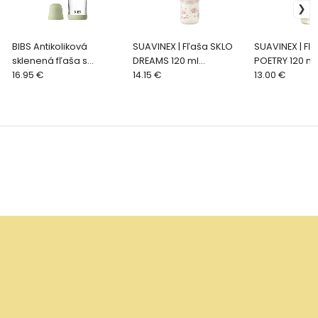
BIBS Antikoliková
SUAVINEX | Fľaša SKLO
SUAVINEX | Fľa
sklenená fľaša s
DREAMS 120 ml
POETRY 120 ml
kaučukovým cumlíkom
16.95 €
fyziologická SX PRO +0
14.15 €
fyziologická 
13.00 €
120ml, Sage
XS - ružová
SF - zelená