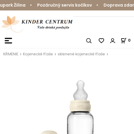
ark Žilina • Pozáručný servis kočíkov • Doprava zdarma
0
KŔMENIE
Kojenecké fľaše
sklenené kojenecké fľaše