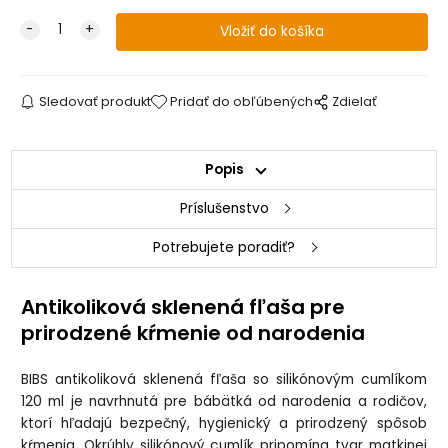
Sledovať produkt
Pridať do obľúbených
Zdielať
Popis
Príslušenstvo
Potrebujete poradiť?
Antikoliková sklenená fľaša pre
prirodzené kŕmenie od narodenia
BIBS antikoliková sklenená fľaša so silikónovým cumlíkom
120 ml je navrhnutá pre bábätká od narodenia a rodičov,
ktorí hľadajú bezpečný, hygienický a prirodzený spôsob
kŕmenia. Okrúhly silikónový cumlík pripomína tvar matkinej