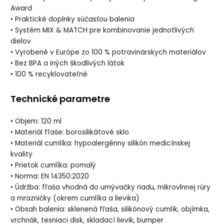
Award
• Praktické doplnky súčasťou balenia
• Systém MIX & MATCH pre kombinovanie jednotlivých
dielov
• Vyrobené v Európe zo 100 % potravinárskych materiálov
• Bez BPA a iných škodlivých látok
• 100 % recyklovateľné
Technické parametre
• Objem: 120 ml
• Materiál fľaše: borosilikátové sklo
• Materiál cumlíka: hypoalergénny silikón medicínskej
kvality
• Prietok cumlíka: pomalý
• Norma: EN 14350:2020
• Údržba: fľaša vhodná do umývačky riadu, mikrovlnnej rúry
a mrazničky (okrem cumlíka a lievika)
• Obsah balenia: sklenená fľaša, silikónový cumlík, objímka,
vrchnák, tesniaci disk, skladací lievik, bumper