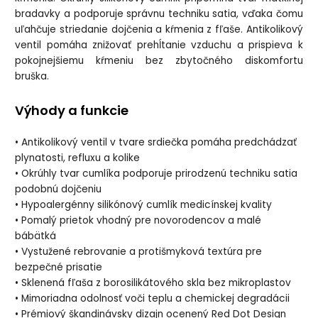
bradavky a podporuje správnu techniku satia, vďaka čomu
uľahčuje striedanie dojčenia a kŕmenia z fľaše. Antikolikový
ventil pomáha znižovať prehĺtanie vzduchu a prispieva k
pokojnejšiemu kŕmeniu bez zbytočného diskomfortu
bruška.
Výhody a funkcie
• Antikolikový ventil v tvare srdiečka pomáha predchádzať
plynatosti, refluxu a kolike
• Okrúhly tvar cumlíka podporuje prirodzenú techniku satia
podobnú dojčeniu
• Hypoalergénny silikónový cumlík medicínskej kvality
• Pomalý prietok vhodný pre novorodencov a malé
bábätká
• Vystužené rebrovanie a protišmyková textúra pre
bezpečné prisatie
• Sklenená fľaša z borosilikátového skla bez mikroplastov
• Mimoriadna odolnosť voči teplu a chemickej degradácii
• Prémiový škandinávsky dizajn ocenený Red Dot Design