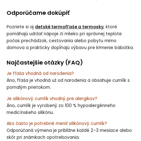
Odporúčame dokúpiť
Pozriete si aj
detské termofľaše a termosky
, ktoré
pomáhajú udržať nápoje či mlieko pri správnej teplote
počas prechádzok, cestovania alebo pobytu mimo
domova a prakticky dopĺňajú výbavu pre kŕmenie bábätka.
Najčastejšie otázky (FAQ)
Je fľaša vhodná od narodenia?
Áno, fľaša je vhodná už od narodenia a obsahuje cumlík s
pomalým prietokom.
Je silikónový cumlík vhodný pre alergikov?
Áno, cumlík je vyrobený zo 100 % hypoalergénneho
medicínskeho silikónu.
Ako často je potrebné meniť silikónový cumlík?
Odporúčaná výmena je približne každé 2–3 mesiace alebo
skôr pri známkach opotrebovania.