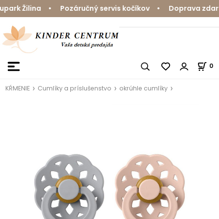
rk Žilina • Pozáručný servis kočíkov • Doprava zdarma 
0
KŔMENIE
Cumlíky a príslušenstvo
okrúhle cumlíky