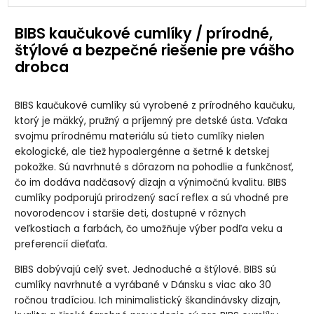
BIBS Boheme
BIBS Boheme
BIBS Boheme
BIBS Boheme
Sage/Cloud
Vanilla/Dark
Vanilla/Dark
Vanilla/Peach
cumlík z
Oak cumlík z
Oak cumlík z
cumlík z
BIBS kaučukové cumlíky / prírodné,
prírodného
prírodného
prírodného
prírodného
kaučuku 2ks,
kaučuku 2ks,
kaučuku 2ks,
kaučuku 2ks,
štýlové a bezpečné riešenie pre vášho
veľkosť 2
veľkosť 1
veľkosť 2
veľkosť 1
drobca
BIBS Boheme
BIBS Boheme
BIBS Boheme
BIBS Boheme
Vanilla/Peach
White/Sunshine
White/Sunshine
Woodchuck/Blus
BIBS kaučukové cumlíky sú vyrobené z prírodného kaučuku,
cumlík z
cumlík z
cumlík z
h cumlík z
prírodného
prírodného
prírodného
prírodného
ktorý je mäkký, pružný a príjemný pre detské ústa. Vďaka
kaučuku 2ks,
kaučuku 2ks,
kaučuku 2ks,
kaučuku 2ks,
veľkosť 2
veľkosť 1
veľkosť 2
veľkosť 1
svojmu prírodnému materiálu sú tieto cumlíky nielen
ekologické, ale tiež hypoalergénne a šetrné k detskej
pokožke. Sú navrhnuté s dôrazom na pohodlie a funkčnosť,
BIBS Boheme
BIBS Boheme
BIBS Boheme
BIBS Boheme
Woodchuck/Blus
nočný
nočný
nočný
čo im dodáva nadčasový dizajn a výnimočnú kvalitu. BIBS
h cumlík z
Blush/Vanilla
Blush/Vanilla
Sage/Cloud
prírodného
cumlík z
cumlík z
cumlík z
cumlíky podporujú prirodzený sací reflex a sú vhodné pre
kaučuku 2ks,
prírodného
prírodného
prírodného
novorodencov i staršie deti, dostupné v rôznych
veľkosť 2
kaučuku 2ks,
kaučuku 2ks,
kaučuku 2ks,
veľkosť 1
veľkosť 2
veľkosť 1
veľkostiach a farbách, čo umožňuje výber podľa veku a
preferencií dieťaťa.
BIBS Boheme
nočný
Sage/Cloud
BIBS dobývajú celý svet. Jednoduché a štýlové. BIBS sú
cumlík z
cumlíky navrhnuté a vyrábané v Dánsku s viac ako 30
prírodného
kaučuku 2ks,
ročnou tradíciou. Ich minimalistický škandinávsky dizajn,
veľkosť 2