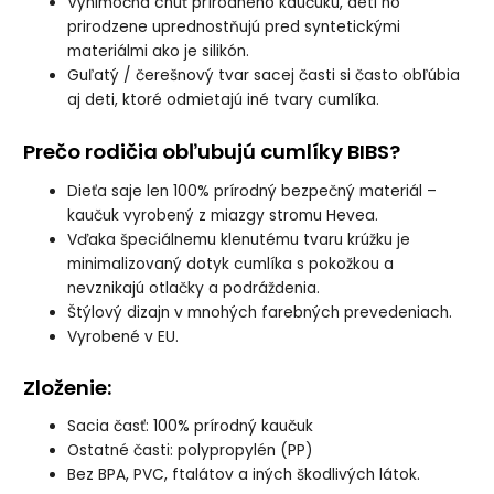
Výnimočná chuť prírodného kaučuku, deti ho
prirodzene uprednostňujú pred syntetickými
materiálmi ako je silikón.
Guľatý / čerešnový tvar sacej časti si často obľúbia
aj deti, ktoré odmietajú iné tvary cumlíka.
Prečo rodičia obľubujú cumlíky BIBS?
Dieťa saje len 100% prírodný bezpečný materiál –
kaučuk vyrobený z miazgy stromu Hevea.
Vďaka špeciálnemu klenutému tvaru krúžku je
minimalizovaný dotyk cumlíka s pokožkou a
nevznikajú otlačky a podráždenia.
Štýlový dizajn v mnohých farebných prevedeniach.
Vyrobené v EU.
Zloženie
:
Sacia časť: 100% prírodný kaučuk
Ostatné časti: polypropylén (PP)
Bez BPA, PVC, ftalátov a iných škodlivých látok.