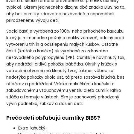
kvalita a široké farebné prevedenie sú pre BIBS cumlíky
typické. Okrem jedinečného dizajnu dbá značka BIBS na to,
aby boli cumlíky zdravotne nezávadné a napomáhali
prirodzenému vývoju detí.
Sacia časť je vyrobená zo 100%-ného prírodného kaučuku,
ktorý je mimoriadne pružný a mäkký zároveň, odolný proti
vytvoreniu trhlín a odštiepeniu malých kúskov. Ostatné
časti (krúžok a karička) sú vyrobené zo zdravotne
nezávadného polypropylénu (PP). Cumlík je navrhnutý tak,
aby nedráždil citlivú pokožku bábätka. Okrúhly krúžok s
vetracími otvormi má klenutý tvar, takmer vôbec sa
nedotýka pokožky okolo úst, tá preto zostáva kľudná, bez
otlačkov a podráždení. Vďaka mäkučkému kaučuku a
zabudovanému vzduchovému ventilu dieťa cumlík ľahko
stláča a formuje v ústach, čím je zachovaný prirodzený
vývin podnebia, zúbkov a ďasien detí.
Prečo deti obľubujú cumlíky BIBS?
Extra ľahučký.