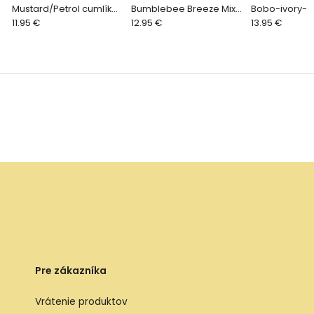
Mustard/Petrol cumlík
Bumblebee Breeze Mix
Bobo-ivory-mi
zo silikónu 2ks, one size
11.95 €
cumlíky zprírodného
12.95 €
kaučuku 2ks, v
13.95 €
kaučuku 2ks, veľkosť 1
Pre zákazníka
Vrátenie produktov