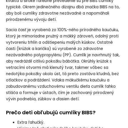
kvalita a široké farebné prevedenie sú pre BIBS cumlíky
typické. Okrem jedinečného dizajnu dbá značka BIBS na to,
aby boli cumlíky zdravotne nezávadné a napomáhali
prirodzenému vývoju detí.
Sacia časť je vyrobená zo 100%-ného prírodného kaučuku,
ktorý je mimoriadne pružný a mäkký zároveň, odolný proti
vytvoreniu trhlín a odštiepeniu malých kúskov. Ostatné
časti (krúžok a karička) sú vyrobené zo zdravotne
nezávadného polypropylénu (PP). Cumlík je navrhnutý tak,
aby nedráždil citlivú pokožku bábätka. Okrúhly krúžok s
vetracími otvormi má klenutý tvar, takmer vôbec sa
nedotýka pokožky okolo úst, tá preto zostáva kľudná, bez
otlačkov a podráždení. Vďaka mäkučkému kaučuku a
zabudovanému vzduchovému ventilu dieťa cumlík ľahko
stláča a formuje v ústach, čím je zachovaný prirodzený
vývin podnebia, zúbkov a ďasien detí.
Prečo deti obľubujú cumlíky BIBS?
Extra ľahučký.