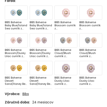
Farba
:
BIBS Boheme
BIBS Boheme
BIBS Boheme
BIBS Boheme
Baby Blue/Island
Baby Blue/Island
Blossom cumlík
Blossom cumlík
Sea cumlík z
Sea cumlík z
z
z
prírodného
prírodného
prírodnéhokauč
prírodnéhokauč
kaučuku 2ks,
kaučuku 2ks,
uku 1ks, veľkosť 1
uku 1ks, veľkosť 2
veľkosť 1
veľkosť 2
BIBS Boheme
BIBS Boheme
BIBS Boheme
BIBS Boheme
Blossom/Dusky
Blossom/Dusky
Cloud/Blush
Cloud/Blush
Lilac cumlík z
Lilac cumlík z
cumlík z
cumlík z
prírodného
prírodného
prírodného
prírodného
kaučuku 2ks,
kaučuku 2ks,
kaučuku 2ks,
kaučuku 2ks,
veľkosť 1
veľkosť 2
veľkosť 1
veľkosť 2
BIBS Boheme
BIBS Boheme
BIBS Boheme
BIBS Boheme
Desert
Desert
Dusky Lilac
Dusky Lilac
Sand/Honey Bee
Sand/Honey Bee
cumlík z
cumlík z
cumlík z
cumlík z
prírodnéhokauč
prírodnéhokauč
prírodného
prírodného
uku 1ks, veľkosť 1
uku 1ks, veľkosť 2
kaučuku 2ks,
kaučuku 2ks,
Výrobca:
Bibs
veľkosť 1
veľkosť 2
Záručná doba:
24 mesiacov
BIBS Boheme
BIBS Boheme
BIBS Boheme
BIBS Boheme