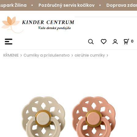
ark Žilina • Pozáručný servis kočíkov • Doprava zdarma
0
KŔMENIE
Cumlíky a príslušenstvo
okrúhle cumlíky