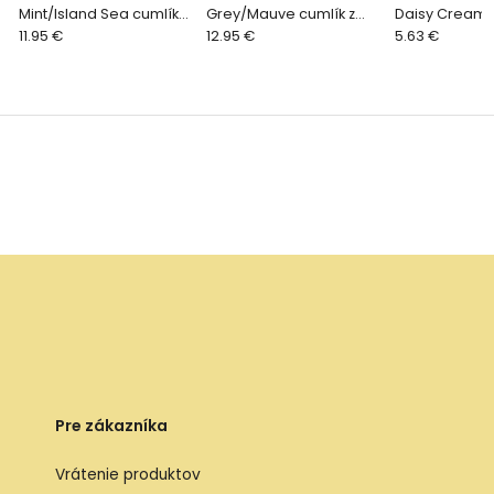
Mint/Island Sea cumlík
Grey/Mauve cumlík z
Daisy Cream,
zo silikónu 2ks, one size
11.95 €
prírodného kaučuku 2ks,
12.95 €
veľkosti
5.63 €
veľkosť 2
Pre zákazníka
Vrátenie produktov