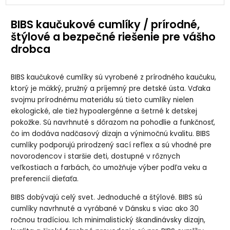
BIBS Boheme
BIBS Boheme
BIBS Boheme
BIBS Boheme
Sage/Cloud
Vanilla/Dark
Vanilla/Dark
Vanilla/Peach
cumlík z
Oak cumlík z
Oak cumlík z
cumlík z
BIBS kaučukové cumlíky / prírodné,
prírodného
prírodného
prírodného
prírodného
kaučuku 2ks,
kaučuku 2ks,
kaučuku 2ks,
kaučuku 2ks,
štýlové a bezpečné riešenie pre vášho
veľkosť 2
veľkosť 1
veľkosť 2
veľkosť 1
drobca
BIBS Boheme
BIBS Boheme
BIBS Boheme
BIBS Boheme
Vanilla/Peach
White/Sunshine
White/Sunshine
Woodchuck/Blus
BIBS kaučukové cumlíky sú vyrobené z prírodného kaučuku,
cumlík z
cumlík z
cumlík z
h cumlík z
prírodného
prírodného
prírodného
prírodného
ktorý je mäkký, pružný a príjemný pre detské ústa. Vďaka
kaučuku 2ks,
kaučuku 2ks,
kaučuku 2ks,
kaučuku 2ks,
veľkosť 2
veľkosť 1
veľkosť 2
veľkosť 1
svojmu prírodnému materiálu sú tieto cumlíky nielen
ekologické, ale tiež hypoalergénne a šetrné k detskej
pokožke. Sú navrhnuté s dôrazom na pohodlie a funkčnosť,
BIBS Boheme
BIBS Boheme
BIBS Boheme
BIBS Boheme
Woodchuck/Blus
nočný
nočný
nočný
čo im dodáva nadčasový dizajn a výnimočnú kvalitu. BIBS
h cumlík z
Blush/Vanilla
Blush/Vanilla
Sage/Cloud
prírodného
cumlík z
cumlík z
cumlík z
cumlíky podporujú prirodzený sací reflex a sú vhodné pre
kaučuku 2ks,
prírodného
prírodného
prírodného
novorodencov i staršie deti, dostupné v rôznych
veľkosť 2
kaučuku 2ks,
kaučuku 2ks,
kaučuku 2ks,
veľkosť 1
veľkosť 2
veľkosť 1
veľkostiach a farbách, čo umožňuje výber podľa veku a
preferencií dieťaťa.
BIBS Boheme
nočný
Sage/Cloud
BIBS dobývajú celý svet. Jednoduché a štýlové. BIBS sú
cumlík z
cumlíky navrhnuté a vyrábané v Dánsku s viac ako 30
prírodného
kaučuku 2ks,
ročnou tradíciou. Ich minimalistický škandinávsky dizajn,
veľkosť 2