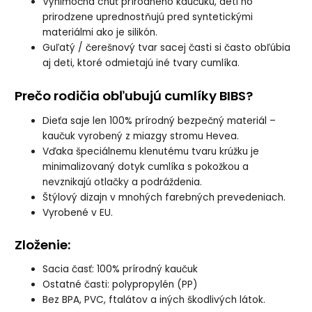
Výnimočná chuť prírodného kaučuku, deti ho
prirodzene uprednostňujú pred syntetickými
materiálmi ako je silikón.
Guľatý / čerešnový tvar sacej časti si často obľúbia
aj deti, ktoré odmietajú iné tvary cumlíka.
Prečo rodičia obľubujú cumlíky BIBS?
Dieťa saje len 100% prírodný bezpečný materiál –
kaučuk vyrobený z miazgy stromu Hevea.
Vďaka špeciálnemu klenutému tvaru krúžku je
minimalizovaný dotyk cumlíka s pokožkou a
nevznikajú otlačky a podráždenia.
Štýlový dizajn v mnohých farebných prevedeniach.
Vyrobené v EU.
Zloženie
:
Sacia časť: 100% prírodný kaučuk
Ostatné časti: polypropylén (PP)
Bez BPA, PVC, ftalátov a iných škodlivých látok.