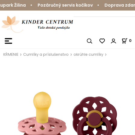
ark Žilina • Pozáručný servis kočíkov • Doprava zdarma
0
KŔMENIE
Cumlíky a príslušenstvo
okrúhle cumlíky