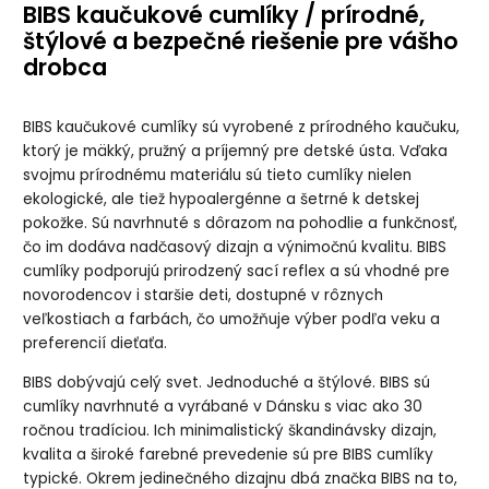
BIBS kaučukové cumlíky / prírodné,
prírodného
prírodného
prírodného
prírodného
kaučuku 2ks,
kaučuku 2ks,
kaučuku 2ks,
kaučuku 2ks,
štýlové a bezpečné riešenie pre vášho
veľkosť 2
veľkosť 1
veľkosť 2
veľkosť 1
drobca
BIBS Boheme
BIBS Boheme
BIBS Boheme
BIBS Boheme
Vanilla/Peach
White/Sunshine
White/Sunshine
Woodchuck/Blus
BIBS kaučukové cumlíky sú vyrobené z prírodného kaučuku,
cumlík z
cumlík z
cumlík z
h cumlík z
prírodného
prírodného
prírodného
prírodného
ktorý je mäkký, pružný a príjemný pre detské ústa. Vďaka
kaučuku 2ks,
kaučuku 2ks,
kaučuku 2ks,
kaučuku 2ks,
veľkosť 2
veľkosť 1
veľkosť 2
veľkosť 1
svojmu prírodnému materiálu sú tieto cumlíky nielen
ekologické, ale tiež hypoalergénne a šetrné k detskej
pokožke. Sú navrhnuté s dôrazom na pohodlie a funkčnosť,
BIBS Boheme
BIBS Boheme
BIBS Boheme
BIBS Boheme
Woodchuck/Blus
nočný
nočný
nočný
čo im dodáva nadčasový dizajn a výnimočnú kvalitu. BIBS
h cumlík z
Blush/Vanilla
Blush/Vanilla
Sage/Cloud
prírodného
cumlík z
cumlík z
cumlík z
cumlíky podporujú prirodzený sací reflex a sú vhodné pre
kaučuku 2ks,
prírodného
prírodného
prírodného
novorodencov i staršie deti, dostupné v rôznych
veľkosť 2
kaučuku 2ks,
kaučuku 2ks,
kaučuku 2ks,
veľkosť 1
veľkosť 2
veľkosť 1
veľkostiach a farbách, čo umožňuje výber podľa veku a
preferencií dieťaťa.
BIBS Boheme
nočný
Sage/Cloud
BIBS dobývajú celý svet. Jednoduché a štýlové. BIBS sú
cumlík z
cumlíky navrhnuté a vyrábané v Dánsku s viac ako 30
prírodného
kaučuku 2ks,
ročnou tradíciou. Ich minimalistický škandinávsky dizajn,
veľkosť 2
kvalita a široké farebné prevedenie sú pre BIBS cumlíky
typické. Okrem jedinečného dizajnu dbá značka BIBS na to,