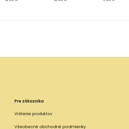
kaučuku 2ks, veľkosť 2
prírodného kaučuku 2ks,
veľkosť 2
Pre zákazníka
Vrátenie produktov
Všeobecné obchodné podmienky