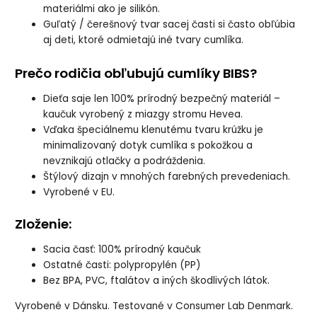
materiálmi ako je silikón.
Guľatý / čerešnový tvar sacej časti si často obľúbia
aj deti, ktoré odmietajú iné tvary cumlíka.
Prečo rodičia obľubujú cumlíky BIBS?
Dieťa saje len 100% prírodný bezpečný materiál –
kaučuk vyrobený z miazgy stromu Hevea.
Vďaka špeciálnemu klenutému tvaru krúžku je
minimalizovaný dotyk cumlíka s pokožkou a
nevznikajú otlačky a podráždenia.
Štýlový dizajn v mnohých farebných prevedeniach.
Vyrobené v EU.
Zloženie
:
Sacia časť: 100% prírodný kaučuk
Ostatné časti: polypropylén (PP)
Bez BPA, PVC, ftalátov a iných škodlivých látok.
Vyrobené v Dánsku. Testované v Consumer Lab Denmark.