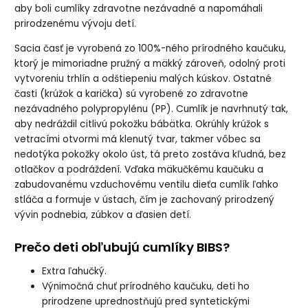
aby boli cumlíky zdravotne nezávadné a napomáhali
prirodzenému vývoju detí.
Sacia časť je vyrobená zo 100%-ného prírodného kaučuku,
ktorý je mimoriadne pružný a mäkký zároveň, odolný proti
vytvoreniu trhlín a odštiepeniu malých kúskov. Ostatné
časti (krúžok a karička) sú vyrobené zo zdravotne
nezávadného polypropylénu (PP). Cumlík je navrhnutý tak,
aby nedráždil citlivú pokožku bábätka. Okrúhly krúžok s
vetracími otvormi má klenutý tvar, takmer vôbec sa
nedotýka pokožky okolo úst, tá preto zostáva kľudná, bez
otlačkov a podráždení. Vďaka mäkučkému kaučuku a
zabudovanému vzduchovému ventilu dieťa cumlík ľahko
stláča a formuje v ústach, čím je zachovaný prirodzený
vývin podnebia, zúbkov a ďasien detí.
Prečo deti obľubujú cumlíky BIBS?
Extra ľahučký.
Výnimočná chuť prírodného kaučuku, deti ho
prirodzene uprednostňujú pred syntetickými