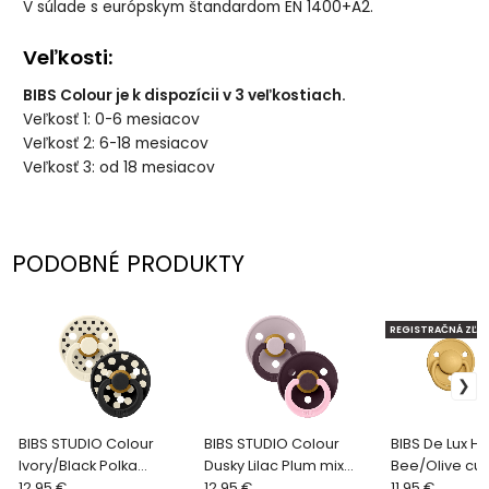
V súlade s európskym štandardom EN 1400+A2.
Veľkosti:
BIBS Colour je k dispozícii v 3 veľkostiach.
Veľkosť 1: 0-6 mesiacov
Veľkosť 2: 6-18 mesiacov
Veľkosť 3: od 18 mesiacov
PODOBNÉ PRODUKTY
REGISTRAČNÁ ZĽAV
BIBS STUDIO Colour
BIBS STUDIO Colour
BIBS De Lux H
Ivory/Black Polka
Dusky Lilac Plum mix
Bee/Olive cum
cumlíky z prírodného
12.95 €
Fusion cumlík z
12.95 €
silikónu 2ks, o
11.95 €