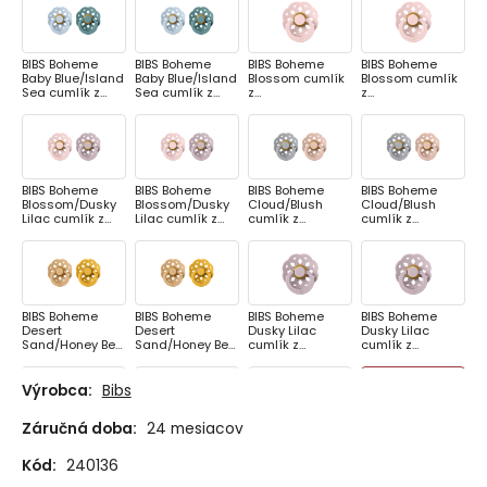
BIBS Boheme
BIBS Boheme
BIBS Boheme
BIBS Boheme
Baby Blue/Island
Baby Blue/Island
Blossom cumlík
Blossom cumlík
Sea cumlík z
Sea cumlík z
z
z
prírodného
prírodného
prírodnéhokauč
prírodnéhokauč
kaučuku 2ks,
kaučuku 2ks,
uku 1ks, veľkosť 1
uku 1ks, veľkosť 2
veľkosť 1
veľkosť 2
BIBS Boheme
BIBS Boheme
BIBS Boheme
BIBS Boheme
Blossom/Dusky
Blossom/Dusky
Cloud/Blush
Cloud/Blush
Lilac cumlík z
Lilac cumlík z
cumlík z
cumlík z
prírodného
prírodného
prírodného
prírodného
kaučuku 2ks,
kaučuku 2ks,
kaučuku 2ks,
kaučuku 2ks,
veľkosť 1
veľkosť 2
veľkosť 1
veľkosť 2
BIBS Boheme
BIBS Boheme
BIBS Boheme
BIBS Boheme
Desert
Desert
Dusky Lilac
Dusky Lilac
Sand/Honey Bee
Sand/Honey Bee
cumlík z
cumlík z
cumlík z
cumlík z
prírodnéhokauč
prírodnéhokauč
prírodného
prírodného
uku 1ks, veľkosť 1
uku 1ks, veľkosť 2
kaučuku 2ks,
kaučuku 2ks,
Výrobca:
Bibs
veľkosť 1
veľkosť 2
Záručná doba:
24 mesiacov
BIBS Boheme
BIBS Boheme
BIBS Boheme
BIBS Boheme
Dusty Pink/Coral
Dusty Pink/Coral
Dusty
Dusty
Kód:
240136
cumlík z
cumlík z
Pink/Elderberry
Pink/Elderberry
prírodného
prírodného
cumlík z
cumlík z