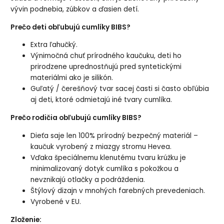
vývin podnebia, zúbkov a ďasien detí.
Prečo deti obľubujú cumlíky BIBS?
Extra ľahučký.
Výnimočná chuť prírodného kaučuku, deti ho
prirodzene uprednostňujú pred syntetickými
materiálmi ako je silikón.
Guľatý / čerešňový tvar sacej časti si často obľúbia
aj deti, ktoré odmietajú iné tvary cumlíka.
Prečo rodičia obľubujú cumlíky BIBS?
Dieťa saje len 100% prírodný bezpečný materiál –
kaučuk vyrobený z miazgy stromu Hevea.
Vďaka špeciálnemu klenutému tvaru krúžku je
minimalizovaný dotyk cumlíka s pokožkou a
nevznikajú otlačky a podráždenia.
Štýlový dizajn v mnohých farebných prevedeniach.
Vyrobené v EU.
Zloženie: