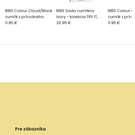
BIBS Colour Cloud/Black
BIBS Sada cumlíkov
BIBS Colour C
cumlík z prírodného
Ivory - kolekcia TRY IT,
cumlík z prír
kaučuku 2ks, veľkosť 3
11.95 €
veľkosť 1
20.95 €
kaučuku 2ks, v
11.95 €
Pre zákazníka