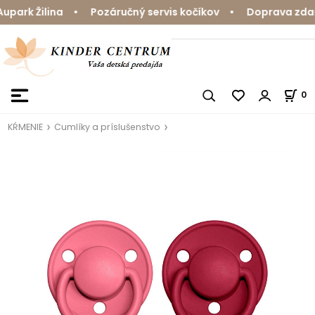
ark Žilina • Pozáručný servis kočíkov • Doprava zdarma
0
KŔMENIE
Cumlíky a príslušenstvo