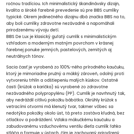
ročnou tradíciou. Ich minimalistický škandinávsky dizajn,
kvalita a široké farebné prevedenie sú pre BIBS cumlíky
typické. Okrem jedinečného dizajnu dbá značka BIBS na to,
aby boli cumlíky zdravotne nezávadné a napomáhali
prirodzenému vývoju detí.
BIBS De Lux je klasický guľatý cumlík s minimalistickým
vzhľadom a moderným matným povrchom v krásnej
farebnej ponuke jemných, pastelových, zemitých aj
neutrálnych tónov.
Sacia časť je vyrobená zo 100%-ného prírodného kaučuku,
ktorý je mimoriadne pružný a mäkký zároveň, odolný proti
vytvoreniu trhlín a odštiepeniu malých kúskov. Ostatné
časti (krúžok a karička) sú vyrobené zo zdravotne
nezávadného polypropylénu (PP). Cumlík je navrhnutý tak,
aby nedráždil citlivú pokožku bábätka. Okrúhly krúžok s
vetracími otvormi má klenutý tvar, takmer vôbec sa
nedotýka pokožky okolo úst, tá preto zostáva kľudná, bez
otlačkov a podráždení. Vďaka mäkučkému kaučuku a
zabudovanému vzduchovému ventilu dieťa cumlík ľahko
stláča a formuje v ústach, čím je zachovaný prirodzený