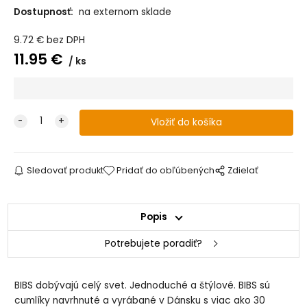
Dostupnosť:
na externom sklade
BIBS De Lux
BIBS De Lux
BIBS De Lux
BIBS De Lux
Sage/Hunter
Sage/Hunter
Vanilla/Dark
Vanilla/Dark
Green cumlík z
Green cumlík z
Oak cumlík z
Oak cumlík z
9.72
€
bez DPH
prírodného
prírodného
prírodného
prírodného
kaučuku 2ks,
kaučuku 2ks,
kaučuku 2ks,
kaučuku 2ks,
11.95
€
ks
veľkosť 1
veľkosť 2
veľkosť 1
veľkosť 2
BIBS De Lux
Woodchuck/Blus
h cumlík z
prírodného
kaučuku 2ks,
veľkosť 2
Sledovať produkt
Pridať do obľúbených
Zdielať
Popis
Potrebujete poradiť?
BIBS dobývajú celý svet. Jednoduché a štýlové. BIBS sú
cumlíky navrhnuté a vyrábané v Dánsku s viac ako 30