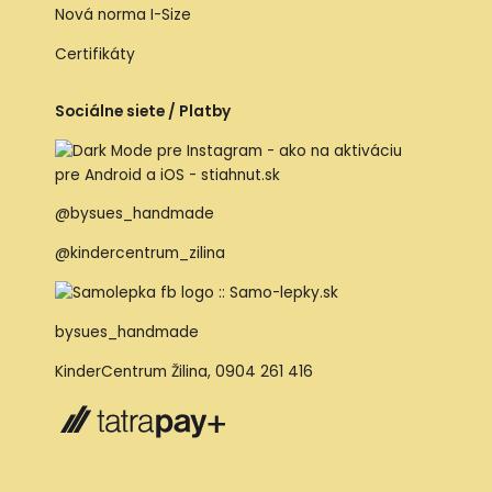
Nová norma I-Size
Certifikáty
Sociálne siete / Platby
@bysues_handmade
@kindercentrum_zilina
bysues_handmade
KinderCentrum Žilina
,
0904 261 416