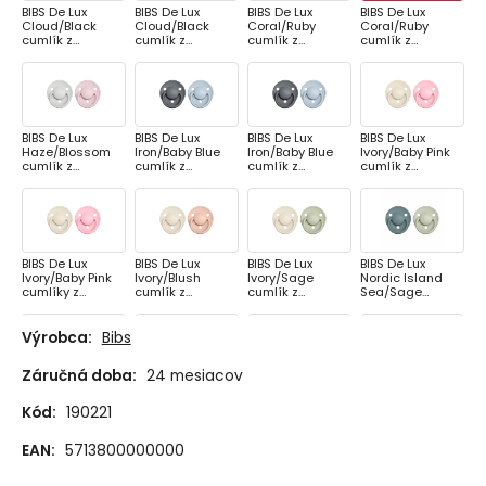
BIBS De Lux
BIBS De Lux
BIBS De Lux
BIBS De Lux
Cloud/Black
Cloud/Black
Coral/Ruby
Coral/Ruby
cumlík z
cumlík z
cumlík z
cumlík z
prírodného
prírodného
prírodného
prírodného
kaučuku 2ks,
kaučuku 2ks,
kaučuku 2ks,
kaučuku 2ks,
veľkosť 1
veľkosť 2
veľkosť 1
veľkosť 2
BIBS De Lux
BIBS De Lux
BIBS De Lux
BIBS De Lux
Haze/Blossom
Iron/Baby Blue
Iron/Baby Blue
Ivory/Baby Pink
cumlík z
cumlík z
cumlík z
cumlík z
prírodného
prírodného
prírodného
prírodného
kaučuku 2ks,
kaučuku 2ks,
kaučuku 2ks,
kaučuku 2ks,
veľkosť 2
veľkosť 1
veľkosť 2
veľkosť 1
BIBS De Lux
BIBS De Lux
BIBS De Lux
BIBS De Lux
Ivory/Baby Pink
Ivory/Blush
Ivory/Sage
Nordic Island
cumlíky z
cumlík z
cumlík z
Sea/Sage
prírodného
prírodného
prírodného
cumlík z
kaučuku 2ks,
kaučuku 2ks,
kaučuku 2ks,
prírodného
veľkosť 2
veľkosť 1
veľkosť 1
kaučuku 2ks,
Výrobca:
Bibs
veľkosť 1
Záručná doba:
24 mesiacov
BIBS De Lux
BIBS De Lux
BIBS De Lux
BIBS De Lux Pink
Nordic Island
Nordic
Nordic
Plum/Peachcuml
Kód:
190221
Sea/Sage
Mint/Island Sea
Sunshine/Peach
ík z prírodného
cumlík z
cumlík z
Sunset cumlík z
kaučuku 2ks,
prírodného
prírodného
prírodného
veľkosť 1
EAN:
5713800000000
kaučuku 2ks,
kaučuku 2ks,
kaučuku 2ks,
veľkosť 2
veľkosť 1
veľkosť 1