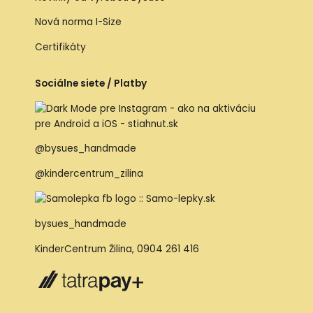
Nová norma I-Size
Certifikáty
Sociálne siete / Platby
@bysues_handmade
@kindercentrum_zilina
bysues_handmade
KinderCentrum Žilina
,
0904 261 416