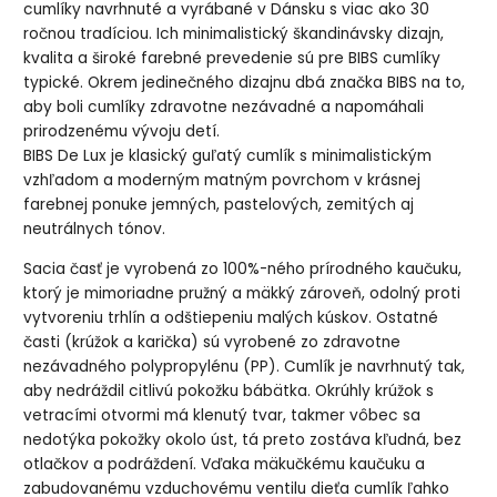
cumlíky navrhnuté a vyrábané v Dánsku s viac ako 30
ročnou tradíciou. Ich minimalistický škandinávsky dizajn,
kvalita a široké farebné prevedenie sú pre BIBS cumlíky
typické. Okrem jedinečného dizajnu dbá značka BIBS na to,
aby boli cumlíky zdravotne nezávadné a napomáhali
prirodzenému vývoju detí.
BIBS De Lux je klasický guľatý cumlík s minimalistickým
vzhľadom a moderným matným povrchom v krásnej
farebnej ponuke jemných, pastelových, zemitých aj
neutrálnych tónov.
Sacia časť je vyrobená zo 100%-ného prírodného kaučuku,
ktorý je mimoriadne pružný a mäkký zároveň, odolný proti
vytvoreniu trhlín a odštiepeniu malých kúskov. Ostatné
časti (krúžok a karička) sú vyrobené zo zdravotne
nezávadného polypropylénu (PP). Cumlík je navrhnutý tak,
aby nedráždil citlivú pokožku bábätka. Okrúhly krúžok s
vetracími otvormi má klenutý tvar, takmer vôbec sa
nedotýka pokožky okolo úst, tá preto zostáva kľudná, bez
otlačkov a podráždení. Vďaka mäkučkému kaučuku a
zabudovanému vzduchovému ventilu dieťa cumlík ľahko