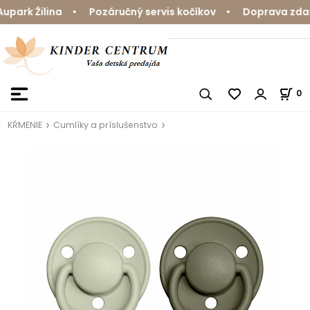
ark Žilina • Pozáručný servis kočíkov • Doprava zdarma
0
KŔMENIE
Cumlíky a príslušenstvo