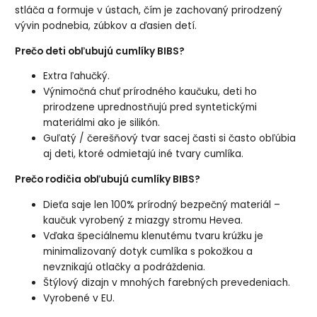
stláča a formuje v ústach, čím je zachovaný prirodzený
vývin podnebia, zúbkov a ďasien detí.
Prečo deti obľubujú cumlíky BIBS?
Extra ľahučký.
Výnimočná chuť prírodného kaučuku, deti ho
prirodzene uprednostňujú pred syntetickými
materiálmi ako je silikón.
Guľatý / čerešňový tvar sacej časti si často obľúbia
aj deti, ktoré odmietajú iné tvary cumlíka.
Prečo rodičia obľubujú cumlíky BIBS?
Dieťa saje len 100% prírodný bezpečný materiál –
kaučuk vyrobený z miazgy stromu Hevea.
Vďaka špeciálnemu klenutému tvaru krúžku je
minimalizovaný dotyk cumlíka s pokožkou a
nevznikajú otlačky a podráždenia.
Štýlový dizajn v mnohých farebných prevedeniach.
Vyrobené v EU.