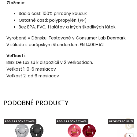
Zloženie:
Sacia časť: 100% prírodný kaučuk
Ostatné časti: polypropylén (PP)
Bez BPA, PVC, ftalátov a iných škodlivých látok.
Vyrobené v Dánsku. Testované v Consumer Lab Denmark.
V súlade s európskym štandardom EN 1400+A2.
Veľkosti
:
BIBS De Lux sú k dispozícii v 2 veľkostiach.
Veľkosť 1: 0-6 mesiacov
Veľkosť 2: od 6 mesiacov
PODOBNÉ PRODUKTY
REGISTRAČNÁ ZĽAVA
REGISTRAČNÁ ZĽAVA
REGISTRAČNÁ ZĽAV