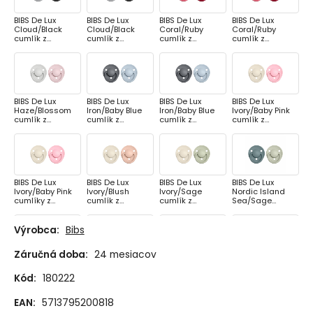
BIBS De Lux
BIBS De Lux
BIBS De Lux
BIBS De Lux
Cloud/Black
Cloud/Black
Coral/Ruby
Coral/Ruby
cumlík z
cumlík z
cumlík z
cumlík z
prírodného
prírodného
prírodného
prírodného
kaučuku 2ks,
kaučuku 2ks,
kaučuku 2ks,
kaučuku 2ks,
veľkosť 1
veľkosť 2
veľkosť 1
veľkosť 2
BIBS De Lux
BIBS De Lux
BIBS De Lux
BIBS De Lux
Haze/Blossom
Iron/Baby Blue
Iron/Baby Blue
Ivory/Baby Pink
cumlík z
cumlík z
cumlík z
cumlík z
prírodného
prírodného
prírodného
prírodného
kaučuku 2ks,
kaučuku 2ks,
kaučuku 2ks,
kaučuku 2ks,
veľkosť 2
veľkosť 1
veľkosť 2
veľkosť 1
BIBS De Lux
BIBS De Lux
BIBS De Lux
BIBS De Lux
Ivory/Baby Pink
Ivory/Blush
Ivory/Sage
Nordic Island
cumlíky z
cumlík z
cumlík z
Sea/Sage
prírodného
prírodného
prírodného
cumlík z
kaučuku 2ks,
kaučuku 2ks,
kaučuku 2ks,
prírodného
veľkosť 2
veľkosť 1
veľkosť 1
kaučuku 2ks,
Výrobca:
Bibs
veľkosť 1
Záručná doba:
24 mesiacov
BIBS De Lux
BIBS De Lux
BIBS De Lux
BIBS De Lux Pink
Nordic Island
Nordic
Nordic
Plum/Peachcuml
Kód:
180222
Sea/Sage
Mint/Island Sea
Sunshine/Peach
ík z prírodného
cumlík z
cumlík z
Sunset cumlík z
kaučuku 2ks,
prírodného
prírodného
prírodného
veľkosť 1
EAN:
5713795200818
kaučuku 2ks,
kaučuku 2ks,
kaučuku 2ks,