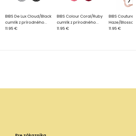
BIBS De Lux Cloud/Black
BIBS Colour Coral/Ruby
BIBS Couture
cumlík z prírodného
cumlík z prírodného
Haze/Blossom
kaučuku 2ks, veľkosť 1
11.95 €
kaučuku 2ks, veľkosť 2
11.95 €
cumlík z prír
11.95 €
kaučuku 2ks, 
Pre zákazníka